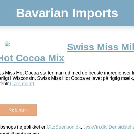
Bavarian Imports
Swiss Miss Mi
Hot Cocoa Mix
s Miss Hot Cocoa starter man ud med de bedste ingredienser fr
ærligt i Wisconsin. Swiss Miss Hot Cocoa er lavet på rigtig mælk
tenfr
(Læs mere)
Køb nu »
shops i øjeblikket er
OttoSuenson.dk
,
JyskVin.dk
,
Densidstefl