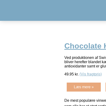
Chocolate 
Ved produktionen af Swis
bliver herefter blandet k
antioxidanter samt er glu
49.95
kr.
(Vis fragtpris)
Læs mere »
De mest populære vinweb