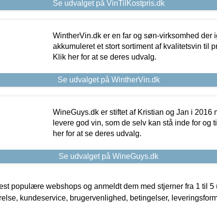
Se udvalget på VinTilKostpris.dk
WintherVin.dk er en far og søn-virksomhed der 
akkumuleret et stort sortiment af kvalitetsvin til pri
Klik her for at se deres udvalg.
Se udvalget på WintherVin.dk
WineGuys.dk er stiftet af Kristian og Jan i 2016
levere god vin, som de selv kan stå inde for og til
her for at se deres udvalg.
Se udvalget på WineGuys.dk
t populære webshops og anmeldt dem med stjerner fra 1 til 5 ud
rrelse, kundeservice, brugervenlighed, betingelser, leveringsfor