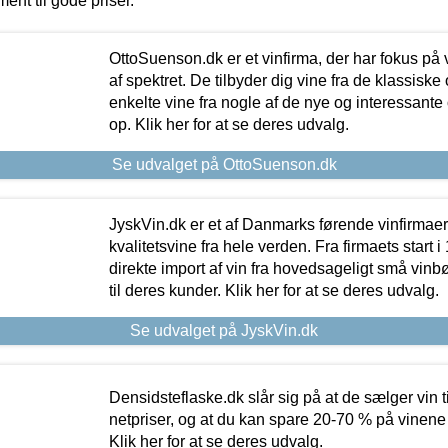
ment til gode priser.
OttoSuenson.dk er et vinfirma, der har fokus på
af spektret. De tilbyder dig vine fra de klassisk
enkelte vine fra nogle af de nye og interessante
op. Klik her for at se deres udvalg.
Se udvalget på OttoSuenson.dk
JyskVin.dk er et af Danmarks førende vinfirmae
kvalitetsvine fra hele verden. Fra firmaets start 
direkte import af vin fra hovedsageligt små vinb
til deres kunder. Klik her for at se deres udvalg.
Se udvalget på JyskVin.dk
Densidsteflaske.dk slår sig på at de sælger vin
netpriser, og at du kan spare 20-70 % på vinene
Klik her for at se deres udvalg.