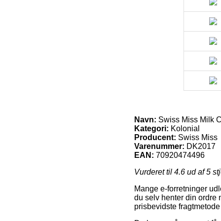
Navn:
Swiss Miss Milk 
Kategori:
Kolonial
Producent:
Swiss Miss
Varenummer:
DK2017
EAN:
70920474496
Vurderet til
4.6
ud af 5 st
Mange e-forretninger udl
du selv henter din ordre 
prisbevidste fragtmetod