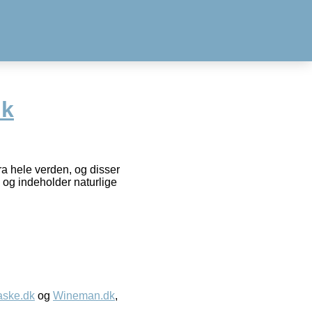
lk
a hele verden, og disser
, og indeholder naturlige
aske.dk
og
Wineman.dk
,