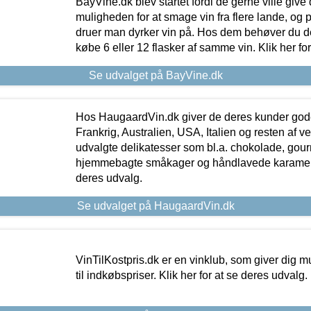
BayVine.dk blev startet fordi de gerne ville give
muligheden for at smage vin fra flere lande, og p
druer man dyrker vin på. Hos dem behøver du der
købe 6 eller 12 flasker af samme vin. Klik her fo
Se udvalget på BayVine.dk
Hos HaugaardVin.dk giver de deres kunder gode
Frankrig, Australien, USA, Italien og resten af v
udvalgte delikatesser som bl.a. chokolade, gourm
hjemmebagte småkager og håndlavede karameller
deres udvalg.
Se udvalget på HaugaardVin.dk
VinTilKostpris.dk er en vinklub, som giver dig m
til indkøbspriser. Klik her for at se deres udvalg.