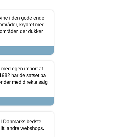
 vine i den gode ende
e områder, krydret med
 områder, der dukker
r med egen import af
i 1982 har de satset på
ønder med direkte salg
 til Danmarks bedste
 ift. andre webshops.