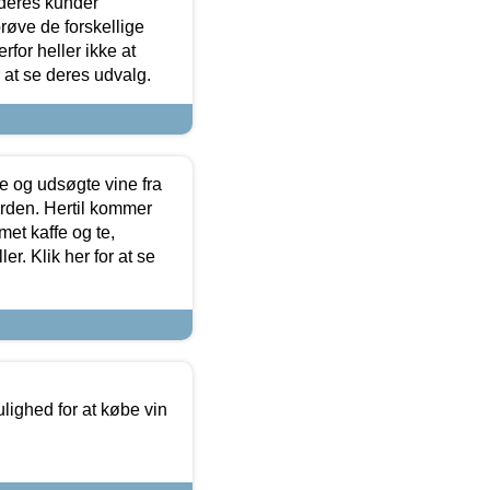
 deres kunder
røve de forskellige
for heller ikke at
r at se deres udvalg.
 og udsøgte vine fra
erden. Hertil kommer
et kaffe og te,
. Klik her for at se
ulighed for at købe vin