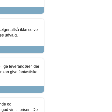
ælger altså ikke selve
res udvalg.
lige leverandører, der
r kan give fantastiske
unde og
od vin til prisen. De