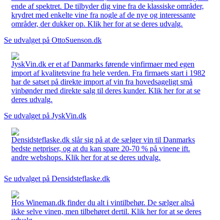
ende af spektret. De tilbyder dig vine fra de klassiske områder,
krydret med enkelte vine fra nogle af de nye og interessante
områder, der dukker op. Klik her for at se deres udvalg.
Se udvalget på OttoSuenson.dk
JyskVin.dk er et af Danmarks førende vinfirmaer med egen
import af kvalitetsvine fra hele verden. Fra firmaets start i 1982
har de satset på direkte import af vin fra hovedsageligt små
vinbønder med direkte salg til deres kunder. Klik her for at se
deres udvalg.
Se udvalget på JyskVin.dk
Densidsteflaske.dk slår sig på at de sælger vin til Danmarks
bedste netpriser, og at du kan spare 20-70 % på vinene ift.
andre webshops. Klik her for at se deres udvalg.
Se udvalget på Densidsteflaske.dk
Hos Wineman.dk finder du alt i vintilbehør. De sælger altså
ikke selve vinen, men tilbehøret dertil. Klik her for at se deres