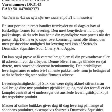
Varenummer:
DK3143
EAN:
5010478602373
Vurderet til
4.5
ud af 5 stjerner baseret på
21
anmeldelser
En stor portion internet handler frembyder nu til dags et hav af
forskellige former for levering. Den mest benyttede er nu til dags
pakkeshops, så du selv kan hente din nyindkøbte vare præcis når det
passer dig. Denne er jo super overkommelig, samt ofte tilmed den
mest prisbevidste mulighed for levering ved køb af Swizzels
Drumstick Squashies Sour Cherry And Apple.
Du kan også prøve at få varerne bragt hjem til din privatadresse eller
til adressen hvor du arbejder. Denne bliver i mange tilfælde en sjat
dyrere, men omvendt ekstremt fremkommelig. Den prisbilligste
leveringsmanér er uden tvivl at hente pakken selv, som jo betinges af
at du befinder dig nær online firmaets adresse.
Leveringshastigheden på Slik kan være rigtig aktuel såfremt man
skal bruge dine nye produkter øjeblikkeligt, og med det formål er det
komplet centralt at vi undersøger det anslåede leveringstidspunkt på
det respektive produkt.
Masser af online butikker giver dag-til-dag levering på mange af
shoppens produkter, eksempelvis Swizzels Drumstick Squashies