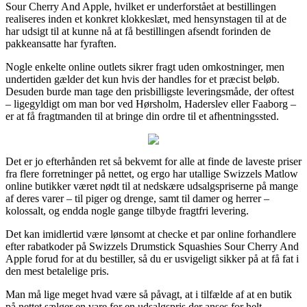
Sour Cherry And Apple, hvilket er underforstået at bestillingen
realiseres inden et konkret klokkeslæt, med hensynstagen til at de
har udsigt til at kunne nå at få bestillingen afsendt forinden de
pakkeansatte har fyraften.
Nogle enkelte online outlets sikrer fragt uden omkostninger, men
undertiden gælder det kun hvis der handles for et præcist beløb.
Desuden burde man tage den prisbilligste leveringsmåde, der oftest
– ligegyldigt om man bor ved Hørsholm, Haderslev eller Faaborg –
er at få fragtmanden til at bringe din ordre til et afhentningssted.
Det er jo efterhånden ret så bekvemt for alle at finde de laveste priser
fra flere forretninger på nettet, og ergo har utallige Swizzels Matlow
online butikker været nødt til at nedskære udsalgspriserne på mange
af deres varer – til piger og drenge, samt til damer og herrer –
kolossalt, og endda nogle gange tilbyde fragtfri levering.
Det kan imidlertid være lønsomt at checke et par online forhandlere
efter rabatkoder på Swizzels Drumstick Squashies Sour Cherry And
Apple forud for at du bestiller, så du er usvigeligt sikker på at få fat i
den mest betalelige pris.
Man må lige meget hvad være så påvagt, at i tilfælde af at en butik
på nettet sælger en vare for en udsalgspris der anses for helt