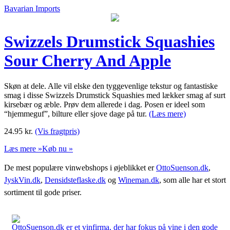
Bavarian Imports
Swizzels Drumstick Squashies
Sour Cherry And Apple
Skøn at dele. Alle vil elske den tyggevenlige tekstur og fantastiske
smag i disse Swizzels Drumstick Squashies med lækker smag af surt
kirsebær og æble. Prøv dem allerede i dag. Posen er ideel som
“hjemmeguf”, bilture eller sjove dage på tur.
(Læs mere)
24.95
kr.
(Vis fragtpris)
Læs mere »
Køb nu »
De mest populære vinwebshops i øjeblikket er
OttoSuenson.dk
,
JyskVin.dk
,
Densidsteflaske.dk
og
Wineman.dk
, som alle har et stort
sortiment til gode priser.
OttoSuenson.dk er et vinfirma, der har fokus på vine i den gode