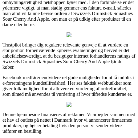
ombytningsrettighed netshoppen kører med. I den forbindelse er det
ydermere vigtigt, at man stadig gemmer ens faktura e-mail, således
man altid vil kunne bevise ordren af Swizzels Drumstick Squashies
Sour Cherry And Apple, om man er på udkig efter produkter til en
dame eller herre.
Trustpilot bringer dig regulære relevante genveje til at vurdere en
stor portion forhenværende køberes evalueringer og herved er det
anbefalelsesværdigt, at du besigtiger internet forhandlerens ratings af
Swizzels Drumstick Squashies Sour Cherry And Apple før du
køber.
Facebook medfører endvidere ret gode muligheder for at få indblik i
e-forretningens kundetilfredshed. Her ses faktisk webbutikker som
giver folk mulighed for at aflevere en vurdering af ordreforløbet,
som tilmed må anvendes til vurdering af hvor tilfredse kunderne er.
Denne hjemmeside finansieres af reklamer. Vi arbejder sammen med
et hav af outlets på nettet i Danmark hvor vi annoncerer firmaernes
produkter, og høster betaling hvis den person vi sender videre
udfører en bestilling.