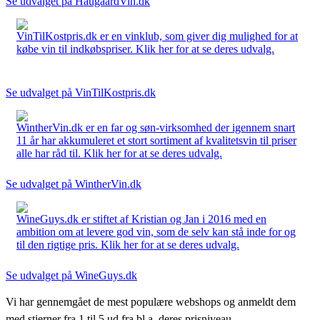
Se udvalget på HaugaardVin.dk
VinTilKostpris.dk er en vinklub, som giver dig mulighed for at
købe vin til indkøbspriser. Klik her for at se deres udvalg.
Se udvalget på VinTilKostpris.dk
WintherVin.dk er en far og søn-virksomhed der igennem snart
11 år har akkumuleret et stort sortiment af kvalitetsvin til priser
alle har råd til. Klik her for at se deres udvalg.
Se udvalget på WintherVin.dk
WineGuys.dk er stiftet af Kristian og Jan i 2016 med en
ambition om at levere god vin, som de selv kan stå inde for og
til den rigtige pris. Klik her for at se deres udvalg.
Se udvalget på WineGuys.dk
Vi har gennemgået de mest populære webshops og anmeldt dem
med stjerner fra 1 til 5 ud fra bl.a. deres prisniveau,