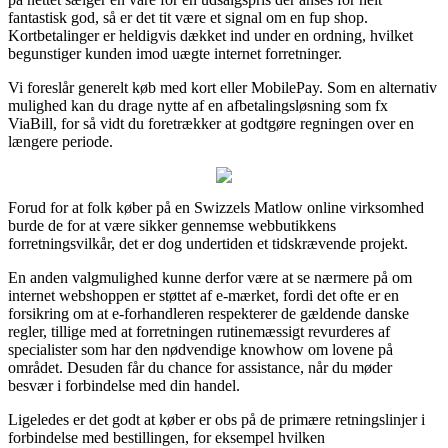
fantastisk god, så er det tit være et signal om en fup shop.
Kortbetalinger er heldigvis dækket ind under en ordning, hvilket
begunstiger kunden imod uægte internet forretninger.
Vi foreslår generelt køb med kort eller MobilePay. Som en alternativ
mulighed kan du drage nytte af en afbetalingsløsning som fx
ViaBill, for så vidt du foretrækker at godtgøre regningen over en
længere periode.
Forud for at folk køber på en Swizzels Matlow online virksomhed
burde de for at være sikker gennemse webbutikkens
forretningsvilkår, det er dog undertiden et tidskrævende projekt.
En anden valgmulighed kunne derfor være at se nærmere på om
internet webshoppen er støttet af e-mærket, fordi det ofte er en
forsikring om at e-forhandleren respekterer de gældende danske
regler, tillige med at forretningen rutinemæssigt revurderes af
specialister som har den nødvendige knowhow om lovene på
området. Desuden får du chance for assistance, når du møder
besvær i forbindelse med din handel.
Ligeledes er det godt at køber er obs på de primære retningslinjer i
forbindelse med bestillingen, for eksempel hvilken