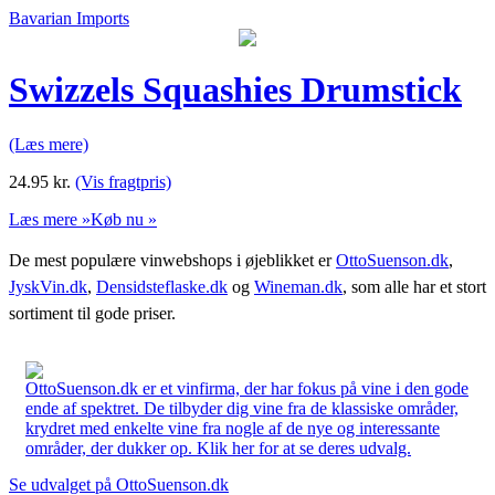
Bavarian Imports
Swizzels Squashies Drumstick
(Læs mere)
24.95
kr.
(Vis fragtpris)
Læs mere »
Køb nu »
De mest populære vinwebshops i øjeblikket er
OttoSuenson.dk
,
JyskVin.dk
,
Densidsteflaske.dk
og
Wineman.dk
, som alle har et stort
sortiment til gode priser.
OttoSuenson.dk er et vinfirma, der har fokus på vine i den gode
ende af spektret. De tilbyder dig vine fra de klassiske områder,
krydret med enkelte vine fra nogle af de nye og interessante
områder, der dukker op. Klik her for at se deres udvalg.
Se udvalget på OttoSuenson.dk