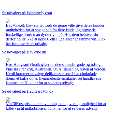
Se udvalget på Winefamly.com
BayVine.dk blev startet fordi de gerne ville give deres kunder
muligheden for at smage vin fra flere lande, og prøve de
forskellige druer man dyrker vin på. Hos dem behøver du
derfor heller ikke at købe 6 eller 12 flasker af samme vin. Klik
her for at se deres udvalg.
Se udvalget på BayVine.dk
Hos HaugaardVin.dk giver de deres kunder gode og udsøgte
vine fra Frankrig, Australien, USA, Italien og resten af verden.
Hertil kommer udvalgte delikatesser som bl.a. chokolade,
gourmet kaffe og te, hjemmebagte småkager og håndlavede
karameller. Klik her for at se deres udvalg.
Se udvalget på HaugaardVin.dk
VinTilKostpris.dk er en vinklub, som giver dig mulighed for at
købe vin til indkøbspriser. Klik her for at se deres udvalg.