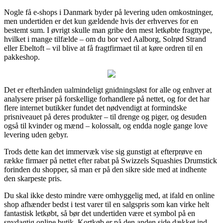
Nogle få e-shops i Danmark byder på levering uden omkostninger,
men undertiden er det kun gældende hvis der erhverves for en
bestemt sum. I øvrigt skulle man gribe den mest letkøbte fragttype,
hvilket i mange tilfælde – om du bor ved Aalborg, Solrød Strand
eller Ebeltoft – vil blive at få fragtfirmaet til at køre ordren til en
pakkeshop.
Det er efterhånden ualmindeligt gnidningsløst for alle og enhver at
analysere priser på forskellige forhandlere på nettet, og for det har
flere internet butikker fundet det nødvendigt at formindske
prisniveauet på deres produkter – til drenge og piger, og desuden
også til kvinder og mænd – kolossalt, og endda nogle gange love
levering uden gebyr.
Trods dette kan det immervæk vise sig gunstigt at efterprøve en
række firmaer på nettet efter rabat på Swizzels Squashies Drumstick
forinden du shopper, så man er på den sikre side med at indhente
den skarpeste pris.
Du skal ikke desto mindre være omhyggelig med, at ifald en online
shop afhænder bedst i test varer til en salgspris som kan virke helt
fantastisk letkøbt, så bør det undertiden være et symbol på en
snydagtig online butik. Kortkøb er på den anden side dækket ind