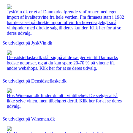
JyskVin.dk er et af Danmarks førende vinfirmaer med egen
import af kvalitetsvine fra hele verden. Fra firmaets start i 1982
har de satset på direkte import af vin fra hovedsageligt små
vinbønder med direkte salg til deres kunder. Klik her for at se
deres udvalg.
Se udvalget på JyskVin.dk
Densidsteflaske.dk slår sig på at de sælger vin til Danmarks
bedste netpriser, og at du kan spare 20-70 % på vinene ift.
andre webshops. Klik her for at se deres udvalg.
Se udvalget på Densidsteflaske.dk
Hos Wineman.dk finder du alt i vintilbehør. De sælger altså
ikke selve vinen, men tilbehøret dertil. Klik her for at se deres
udvalg.
Se udvalget på Wineman.dk