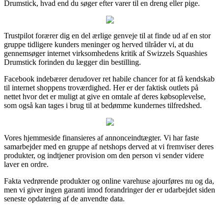
Drumstick, hvad end du søger efter varer til en dreng eller pige.
Trustpilot forærer dig en del ærlige genveje til at finde ud af en stor
gruppe tidligere kunders meninger og herved tilråder vi, at du
gennemsøger internet virksomhedens kritik af Swizzels Squashies
Drumstick forinden du lægger din bestilling.
Facebook indebærer derudover ret habile chancer for at få kendskab
til internet shoppens troværdighed. Her er der faktisk outlets på
nettet hvor det er muligt at give en omtale af deres købsoplevelse,
som også kan tages i brug til at bedømme kundernes tilfredshed.
Vores hjemmeside finansieres af annonceindtægter. Vi har faste
samarbejder med en gruppe af netshops derved at vi fremviser deres
produkter, og indtjener provision om den person vi sender videre
laver en ordre.
Fakta vedrørende produkter og online varehuse ajourføres nu og da,
men vi giver ingen garanti imod forandringer der er udarbejdet siden
seneste opdatering af de anvendte data.