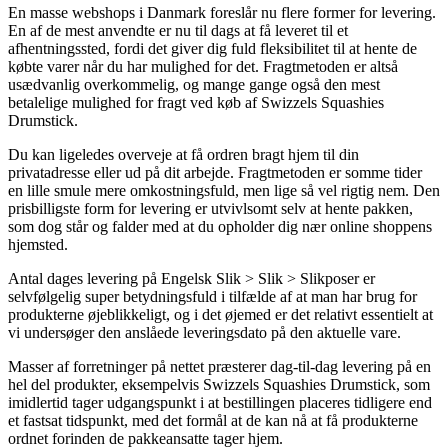
En masse webshops i Danmark foreslår nu flere former for levering.
En af de mest anvendte er nu til dags at få leveret til et
afhentningssted, fordi det giver dig fuld fleksibilitet til at hente de
købte varer når du har mulighed for det. Fragtmetoden er altså
usædvanlig overkommelig, og mange gange også den mest
betalelige mulighed for fragt ved køb af Swizzels Squashies
Drumstick.
Du kan ligeledes overveje at få ordren bragt hjem til din
privatadresse eller ud på dit arbejde. Fragtmetoden er somme tider
en lille smule mere omkostningsfuld, men lige så vel rigtig nem. Den
prisbilligste form for levering er utvivlsomt selv at hente pakken,
som dog står og falder med at du opholder dig nær online shoppens
hjemsted.
Antal dages levering på Engelsk Slik > Slik > Slikposer er
selvfølgelig super betydningsfuld i tilfælde af at man har brug for
produkterne øjeblikkeligt, og i det øjemed er det relativt essentielt at
vi undersøger den anslåede leveringsdato på den aktuelle vare.
Masser af forretninger på nettet præsterer dag-til-dag levering på en
hel del produkter, eksempelvis Swizzels Squashies Drumstick, som
imidlertid tager udgangspunkt i at bestillingen placeres tidligere end
et fastsat tidspunkt, med det formål at de kan nå at få produkterne
ordnet forinden de pakkeansatte tager hjem.