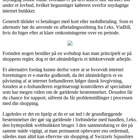
under et lovbud, hvilket begunstiger køberen overfor snydagtige
internet butikker.
Generelt tilråder vi betalinger med kort eller mobilbetaling. Som et
alternativ bør du anvende en afbetalingsordning fra f.eks. ViaBill,
hvis du higer efter at klare omkostningerne over en periode.
Forinden nogen bestiller på en webshop kan man principielt se på
shoppens regler, dog er det almindeligvis et tidskrævende arbejde.
Et alternativt forslag kunne derfor være at se hvorvidt internet
forretningen er e-mærke godkendt, da det almindeligvis er en
påvisning af at internet forhandleren følger dansk lovgivning,
foruden at e-forhandleren regelmæssigt kontrolleres af specialister
som har megen viden om de gældende bestemmelser. Desuden får
du chance for support, såfremt du får problemstillinger i processen
med din shopping.
Ligeledes er det en hjælp at du er sat ind i de grundlæggende
bestemmelser der gør sig gældende i forbindelse med handlen, f.eks.
den byttepolitik webbutikken bruger. I den sammenhæng er det på
samme måde vigtigt, at man permanent opbevarer ens ordremail,
således man altid kan eftervise sin shopping af Swizzels Squashies