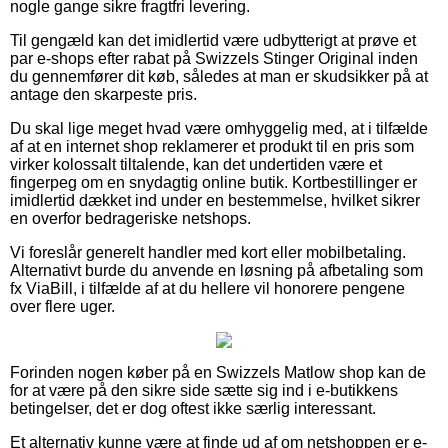
nogle gange sikre fragtfri levering.
Til gengæld kan det imidlertid være udbytterigt at prøve et
par e-shops efter rabat på Swizzels Stinger Original inden
du gennemfører dit køb, således at man er skudsikker på at
antage den skarpeste pris.
Du skal lige meget hvad være omhyggelig med, at i tilfælde
af at en internet shop reklamerer et produkt til en pris som
virker kolossalt tiltalende, kan det undertiden være et
fingerpeg om en snydagtig online butik. Kortbestillinger er
imidlertid dækket ind under en bestemmelse, hvilket sikrer
en overfor bedrageriske netshops.
Vi foreslår generelt handler med kort eller mobilbetaling.
Alternativt burde du anvende en løsning på afbetaling som
fx ViaBill, i tilfælde af at du hellere vil honorere pengene
over flere uger.
Forinden nogen køber på en Swizzels Matlow shop kan de
for at være på den sikre side sætte sig ind i e-butikkens
betingelser, det er dog oftest ikke særlig interessant.
Et alternativ kunne være at finde ud af om netshoppen er e-