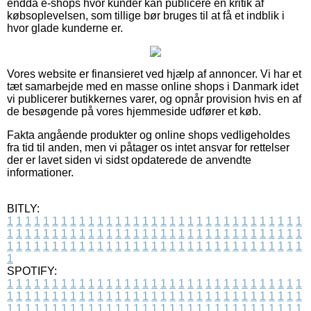
endda e-shops hvor kunder kan publicere en kritik af
købsoplevelsen, som tillige bør bruges til at få et indblik i
hvor glade kunderne er.
Vores website er finansieret ved hjælp af annoncer. Vi har et
tæt samarbejde med en masse online shops i Danmark idet
vi publicerer butikkernes varer, og opnår provision hvis en af
de besøgende på vores hjemmeside udfører et køb.
Fakta angående produkter og online shops vedligeholdes
fra tid til anden, men vi påtager os intet ansvar for rettelser
der er lavet siden vi sidst opdaterede de anvendte
informationer.
BITLY:
1
1
1
1
1
1
1
1
1
1
1
1
1
1
1
1
1
1
1
1
1
1
1
1
1
1
1
1
1
1
1
1
1
1
1
1
1
1
1
1
1
1
1
1
1
1
1
1
1
1
1
1
1
1
1
1
1
1
1
1
1
1
1
1
1
1
1
1
1
1
1
1
1
1
1
1
1
1
1
1
1
1
1
1
1
1
1
1
1
1
1
1
1
1
1
1
1
1
1
1
SPOTIFY:
1
1
1
1
1
1
1
1
1
1
1
1
1
1
1
1
1
1
1
1
1
1
1
1
1
1
1
1
1
1
1
1
1
1
1
1
1
1
1
1
1
1
1
1
1
1
1
1
1
1
1
1
1
1
1
1
1
1
1
1
1
1
1
1
1
1
1
1
1
1
1
1
1
1
1
1
1
1
1
1
1
1
1
1
1
1
1
1
1
1
1
1
1
1
1
1
1
1
1