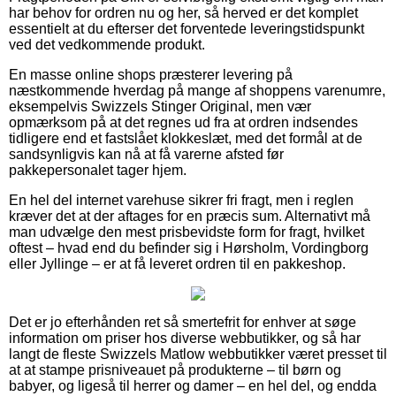
har behov for ordren nu og her, så herved er det komplet
essentielt at du efterser det forventede leveringstidspunkt
ved det vedkommende produkt.
En masse online shops præsterer levering på
næstkommende hverdag på mange af shoppens varenumre,
eksempelvis Swizzels Stinger Original, men vær
opmærksom på at det regnes ud fra at ordren indsendes
tidligere end et fastslået klokkeslæt, med det formål at de
sandsynligvis kan nå at få varerne afsted før
pakkepersonalet tager hjem.
En hel del internet varehuse sikrer fri fragt, men i reglen
kræver det at der aftages for en præcis sum. Alternativt må
man udvælge den mest prisbevidste form for fragt, hvilket
oftest – hvad end du befinder sig i Hørsholm, Vordingborg
eller Jyllinge – er at få leveret ordren til en pakkeshop.
Det er jo efterhånden ret så smertefrit for enhver at søge
information om priser hos diverse webbutikker, og så har
langt de fleste Swizzels Matlow webbutikker været presset til
at at stampe prisniveauet på produkterne – til børn og
babyer, og ligeså til herrer og damer – en hel del, og endda