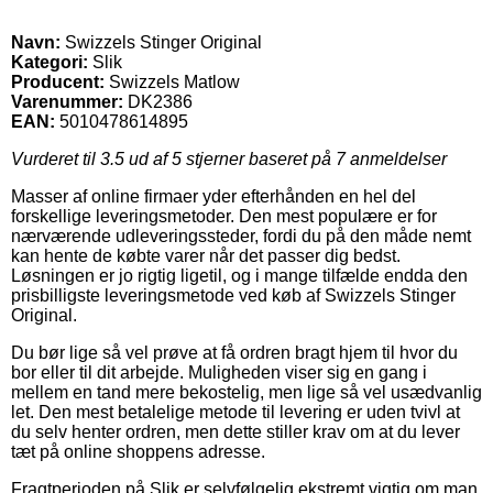
Navn:
Swizzels Stinger Original
Kategori:
Slik
Producent:
Swizzels Matlow
Varenummer:
DK2386
EAN:
5010478614895
Vurderet til
3.5
ud af 5 stjerner baseret på
7
anmeldelser
Masser af online firmaer yder efterhånden en hel del
forskellige leveringsmetoder. Den mest populære er for
nærværende udleveringssteder, fordi du på den måde nemt
kan hente de købte varer når det passer dig bedst.
Løsningen er jo rigtig ligetil, og i mange tilfælde endda den
prisbilligste leveringsmetode ved køb af Swizzels Stinger
Original.
Du bør lige så vel prøve at få ordren bragt hjem til hvor du
bor eller til dit arbejde. Muligheden viser sig en gang i
mellem en tand mere bekostelig, men lige så vel usædvanlig
let. Den mest betalelige metode til levering er uden tvivl at
du selv henter ordren, men dette stiller krav om at du lever
tæt på online shoppens adresse.
Fragtperioden på Slik er selvfølgelig ekstremt vigtig om man