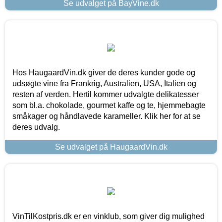
Se udvalget på BayVine.dk
Hos HaugaardVin.dk giver de deres kunder gode og
udsøgte vine fra Frankrig, Australien, USA, Italien og
resten af verden. Hertil kommer udvalgte delikatesser
som bl.a. chokolade, gourmet kaffe og te, hjemmebagte
småkager og håndlavede karameller. Klik her for at se
deres udvalg.
Se udvalget på HaugaardVin.dk
VinTilKostpris.dk er en vinklub, som giver dig mulighed