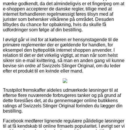
mærke godkendt, da det almindeligvis er et fingerpeg om at
e-shoppen accepterer de danske regler, tillige med at
internet forhandleren regelmæssigt føres tilsyn med af
jurister som behersker vilkårene på området. Desuden
tilbydes du chance for opbakning, hvis du skulle få
udfordringer som følge af din bestilling.
I øvrigt går vi ind for at køberen er hensynstagende til de
primære reglementer der er gældende for handlen, for
eksempel den byttepolitik internet shoppen anvender. I
relation til det er det virkelig vigtigt, at man når som helst
sikrer sin e-mail kvittering, så man en anden gang vil kunne
bevise sin ordre af Swizzels Stinger Original, om du leder
efter et produkt til en kvinde eller mand.
Trustpilot fremskaffer aldeles udmærkede løsninger til at
efterse flere nuværende forbrugeres tanker og på grund af
dette foreslåes det, at du gennemsøger online butikkens
ratings af Swizzels Stinger Original forinden du lægger din
bestilling.
Facebook medfører lignende regulære pålidelige løsninger
til at få kendskab til online firmaets popularitet. I øvrigt ser vi