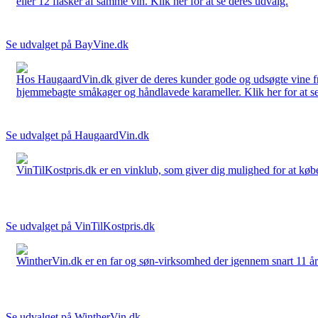
eller 12 flasker af samme vin. Klik her for at se deres udvalg.
Se udvalget på BayVine.dk
Hos HaugaardVin.dk giver de deres kunder gode og udsøgte vine fra 
hjemmebagte småkager og håndlavede karameller. Klik her for at se
Se udvalget på HaugaardVin.dk
VinTilKostpris.dk er en vinklub, som giver dig mulighed for at købe 
Se udvalget på VinTilKostpris.dk
WintherVin.dk er en far og søn-virksomhed der igennem snart 11 år har 
Se udvalget på WintherVin.dk