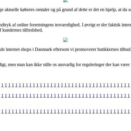
nge aktuelle køberes omtaler og på grund af dette er det en hjælp, at du 
tryk af online forretningens troværdighed. I øvrigt er der faktisk inter
af kundernes tilfredshed.
de internet shops i Danmark eftersom vi promoverer butikkernes tilbud,
t, men man kan ikke stille os ansvarlig for reguleringer der kan være re
1
1
1
1
1
1
1
1
1
1
1
1
1
1
1
1
1
1
1
1
1
1
1
1
1
1
1
1
1
1
1
1
1
1
1
1
1
1
1
1
1
1
1
1
1
1
1
1
1
1
1
1
1
1
1
1
1
1
1
1
1
1
1
1
1
1
1
1
1
1
1
1
1
1
1
1
1
1
1
1
1
1
1
1
1
1
1
1
1
1
1
1
1
1
1
1
1
1
1
1
1
1
1
1
1
1
1
1
1
1
1