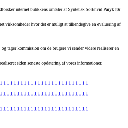
udforsker internet butikkens omtaler af Syntetisk Sort/hvid Paryk før
net virksomheder hvor det er muligt at tilkendegive en evaluering af
 og tager kommission om de brugere vi sender videre realiserer en
aliseret siden seneste opdatering af vores informationer.
1
1
1
1
1
1
1
1
1
1
1
1
1
1
1
1
1
1
1
1
1
1
1
1
1
1
1
1
1
1
1
1
1
1
1
1
1
1
1
1
1
1
1
1
1
1
1
1
1
1
1
1
1
1
1
1
1
1
1
1
1
1
1
1
1
1
1
1
1
1
1
1
1
1
1
1
1
1