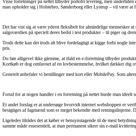
Visse forretninger på nettet tilbyder portofri levering, men undertide
man opholder sig i Holstebro, Sønderborg eller Lystrup – vil være at få 
Det har vist sig at være yderst fleksibelt for almindelige mennesker at 
salgsværdien på specielt deres bedst i test produkter – til piger og dre
Trods dette kan det trods alt blive fordelagtigt at kigge forbi nogle i
pris.
Du bør alligevel ikke glemme, at ifald en e-forretning tilbyder produk
Kortkøb er dog omfavnet af en lovbestemmelse, hvilket dækker dig ov
Generelt anbefaler vi bestillinger med kort eller MobilePay. Som altern
Forud for at nogen handler i en forretning på nettet burde man ideelt s
Et andet forslag er at undersøge hvorvidt internet webshoppen er verifi
besigtiges af fagmænd som er meget bekendte med retningslinjerne. Det
Ligeledes tilrådes det at køber er hensynstagende til de mest betydni
samme måde essesentielt, at man permanent sikrer sin e-mail kvitterin