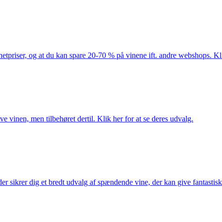
netpriser, og at du kan spare 20-70 % på vinene ift. andre webshops. Kli
e vinen, men tilbehøret dertil. Klik her for at se deres udvalg.
 sikrer dig et bredt udvalg af spændende vine, der kan give fantastiske