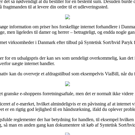
n er det så nødvendigt at du bestiller for en bestemt sum. Desuden burde
fragtmanden til at levere din ordre til et udleveringssted.
søge information om priser hos forskellige internet forhandlere i Danmark,
nge, men ligeledes til damer og herrer – betragteligt, og endda nogle gang
nternet virksomheder i Danmark efter tilbud på Syntetisk Sort/hvid Paryk f
ter for en udsalgspris der kan ses som uendeligt overkommelig, kan det i
erfor uægte internet handler.
ativ kan du overveje et afdragstilbud som eksempelvis ViaBill, når du fo
et granske e-shoppens forretningsaftale, men det er normalt ikke videre 
ceret af e-mærket, hvilket almindeligvis er en påvisning af at internet 
 er en rigtig god lejlighed til en håndsrækning, ifald du oplever prob
ngsfulde reglementer der har betydning for handlen, til eksempel hvilke
g, så man en anden gang kan dokumentere sit køb af Syntetisk Sort/hvid