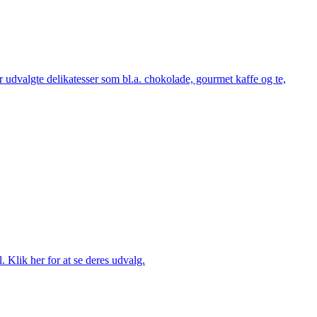
udvalgte delikatesser som bl.a. chokolade, gourmet kaffe og te,
. Klik her for at se deres udvalg.