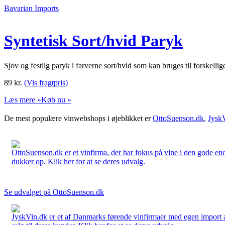
Bavarian Imports
Syntetisk Sort/hvid Paryk
Sjov og festlig paryk i farverne sort/hvid som kan bruges til forske
89
kr.
(Vis fragtpris)
Læs mere »
Køb nu »
De mest populære vinwebshops i øjeblikket er
OttoSuenson.dk
,
Jysk
OttoSuenson.dk er et vinfirma, der har fokus på vine i den gode ende
dukker op. Klik her for at se deres udvalg.
Se udvalget på OttoSuenson.dk
JyskVin.dk er et af Danmarks førende vinfirmaer med egen import af 