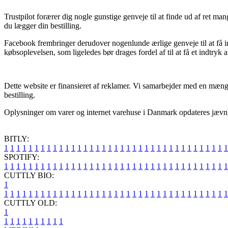
Trustpilot forærer dig nogle gunstige genveje til at finde ud af ret ma
du lægger din bestilling.
Facebook frembringer derudover nogenlunde ærlige genveje til at få ind
købsoplevelsen, som ligeledes bør drages fordel af til at få et indtryk 
Dette website er finansieret af reklamer. Vi samarbejder med en mæng
bestilling.
Oplysninger om varer og internet varehuse i Danmark opdateres jævnlig
BITLY:
1
1
1
1
1
1
1
1
1
1
1
1
1
1
1
1
1
1
1
1
1
1
1
1
1
1
1
1
1
1
1
1
1
1
1
1
1
SPOTIFY:
1
1
1
1
1
1
1
1
1
1
1
1
1
1
1
1
1
1
1
1
1
1
1
1
1
1
1
1
1
1
1
1
1
1
1
1
1
CUTTLY BIO:
1
1
1
1
1
1
1
1
1
1
1
1
1
1
1
1
1
1
1
1
1
1
1
1
1
1
1
1
1
1
1
1
1
1
1
1
1
1
CUTTLY OLD:
1
1
1
1
1
1
1
1
1
1
1