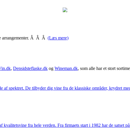
llige arrangementer. Â Â Â
(Læs mere)
Vin.dk
,
Densidsteflaske.dk
og
Wineman.dk
, som alle har et stort sortime
 af spektret. De tilbyder dig vine fra de klassiske områder, krydret med
kvalitetsvine fra hele verden. Fra firmaets start i 1982 har de satset p