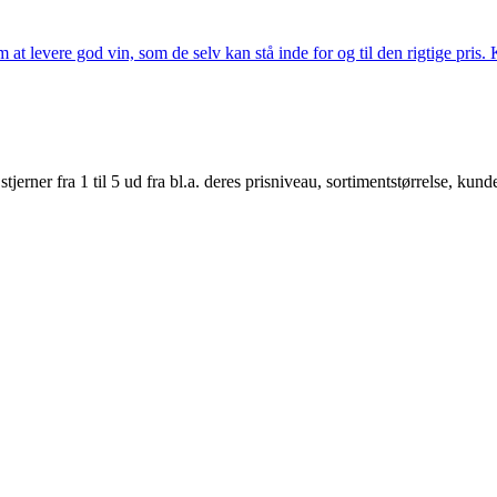
t levere god vin, som de selv kan stå inde for og til den rigtige pris. K
er fra 1 til 5 ud fra bl.a. deres prisniveau, sortimentstørrelse, kunde