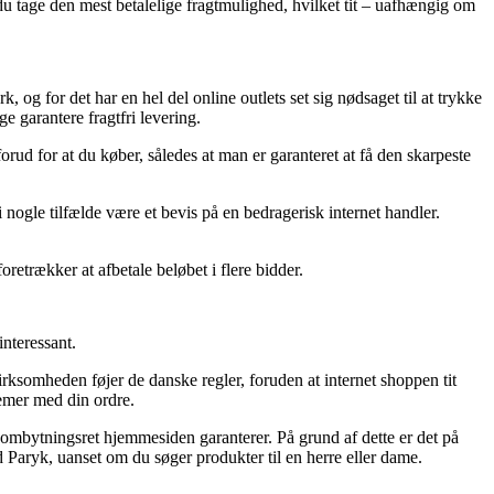
 du tage den mest betalelige fragtmulighed, hvilket tit – uafhængig om
 og for det har en hel del online outlets set sig nødsaget til at trykke
e garantere fragtfri levering.
orud for at du køber, således at man er garanteret at få den skarpeste
 nogle tilfælde være et bevis på en bedragerisk internet handler.
retrækker at afbetale beløbet i flere bidder.
interessant.
virksomheden føjer de danske regler, foruden at internet shoppen tit
lemer med din ordre.
n ombytningsret hjemmesiden garanterer. På grund af dette er det på
 Paryk, uanset om du søger produkter til en herre eller dame.