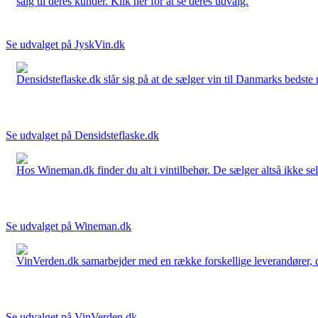
salg til deres kunder. Klik her for at se deres udvalg.
Se udvalget på JyskVin.dk
Densidsteflaske.dk slår sig på at de sælger vin til Danmarks bedste 
Se udvalget på Densidsteflaske.dk
Hos Wineman.dk finder du alt i vintilbehør. De sælger altså ikke selv
Se udvalget på Wineman.dk
VinVerden.dk samarbejder med en række forskellige leverandører, der
Se udvalget på VinVerden.dk