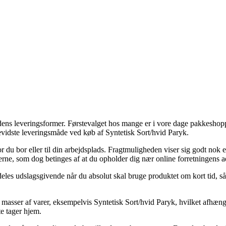
ens leveringsformer. Førstevalget hos mange er i vore dage pakkeshoppen,
bevidste leveringsmåde ved køb af Syntetisk Sort/hvid Paryk.
r du bor eller til din arbejdsplads. Fragtmuligheden viser sig godt nok e
terne, som dog betinges af at du opholder dig nær online forretningens a
les udslagsgivende når du absolut skal bruge produktet om kort tid, så d
 masser af varer, eksempelvis Syntetisk Sort/hvid Paryk, hvilket afhænge
te tager hjem.