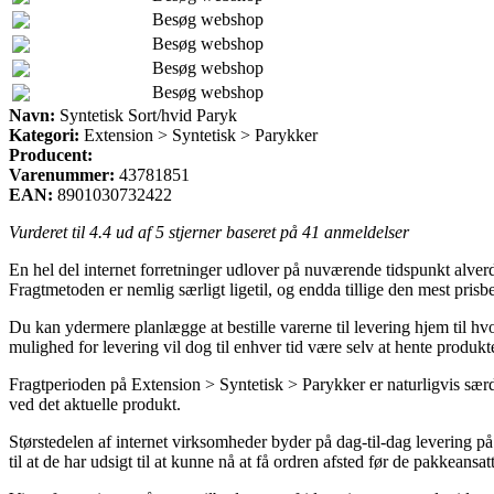
Besøg webshop
Besøg webshop
Besøg webshop
Besøg webshop
Navn:
Syntetisk Sort/hvid Paryk
Kategori:
Extension > Syntetisk > Parykker
Producent:
Varenummer:
43781851
EAN:
8901030732422
Vurderet til
4.4
ud af 5 stjerner baseret på
41
anmeldelser
En hel del internet forretninger udlover på nuværende tidspunkt alverd
Fragtmetoden er nemlig særligt ligetil, og endda tillige den mest pris
Du kan ydermere planlægge at bestille varerne til levering hjem til hvo
mulighed for levering vil dog til enhver tid være selv at hente produk
Fragtperioden på Extension > Syntetisk > Parykker er naturligvis særde
ved det aktuelle produkt.
Størstedelen af internet virksomheder byder på dag-til-dag levering på
til at de har udsigt til at kunne nå at få ordren afsted før de pakkeansat