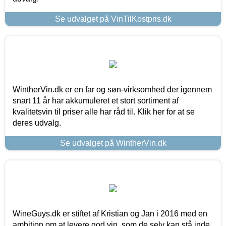
Se udvalget på VinTilKostpris.dk
WintherVin.dk er en far og søn-virksomhed der igennem
snart 11 år har akkumuleret et stort sortiment af
kvalitetsvin til priser alle har råd til. Klik her for at se
deres udvalg.
Se udvalget på WintherVin.dk
WineGuys.dk er stiftet af Kristian og Jan i 2016 med en
ambition om at levere god vin, som de selv kan stå inde