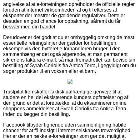
angivelse af at e-forretningen opretholder de officielle regler,
foruden at internet virksomheden af og til efterses af
eksperter der mestrer de gældende regulativer. Dette er
desuden en god chance for opbakning, såfremt du får
besvær med din handel.
Derudover er det godt at du er omhyggelig omkring de mest
essentielle retningslinjer der gælder for bestillingen,
eksempelvis den bytteret e-forhandleren bruger. I den
sammenhæng er det også afgørende, at man permanent
sikrer ens faktura e-mail, så man fremadrettet kan bevise sin
bestilling af Syrah Coriolis fra Antica Terra, ligegyldigt om du
søger produkter til en voksen eller et barn.
Trustpilot fremskaffer faktisk uafhængige genveje til at
studere en hel del eksisterende kunders opfattelser og af
den grund er det at foretrække, at du eksaminerer online
shoppens anmeldelser af Syrah Coriolis fra Antica Terra
inden du lægger din bestilling.
Facebook tilbyder lignende uden sammenligning habile
chancer for at få indsigt i internet selskabets troværdighed.
Her er der en række e-forretninger som gør det muligt at