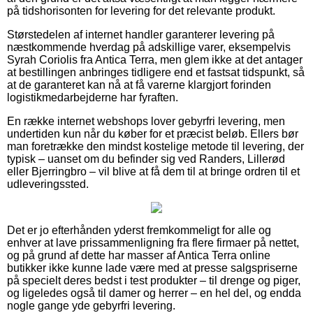
på tidshorisonten for levering for det relevante produkt.
Størstedelen af internet handler garanterer levering på
næstkommende hverdag på adskillige varer, eksempelvis
Syrah Coriolis fra Antica Terra, men glem ikke at det antager
at bestillingen anbringes tidligere end et fastsat tidspunkt, så
at de garanteret kan nå at få varerne klargjort forinden
logistikmedarbejderne har fyraften.
En række internet webshops lover gebyrfri levering, men
undertiden kun når du køber for et præcist beløb. Ellers bør
man foretrække den mindst kostelige metode til levering, der
typisk – uanset om du befinder sig ved Randers, Lillerød
eller Bjerringbro – vil blive at få dem til at bringe ordren til et
udleveringssted.
Det er jo efterhånden yderst fremkommeligt for alle og
enhver at lave prissammenligning fra flere firmaer på nettet,
og på grund af dette har masser af Antica Terra online
butikker ikke kunne lade være med at presse salgspriserne
på specielt deres bedst i test produkter – til drenge og piger,
og ligeledes også til damer og herrer – en hel del, og endda
nogle gange yde gebyrfri levering.