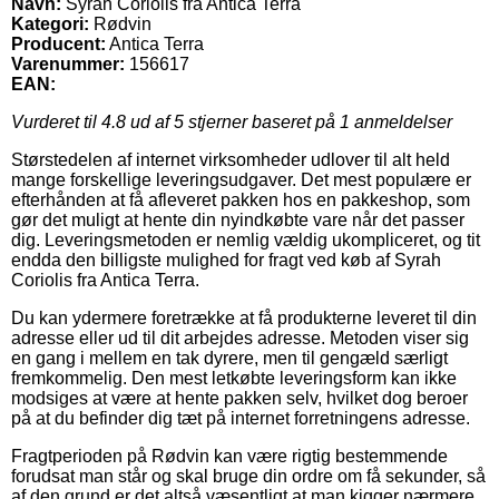
Navn:
Syrah Coriolis fra Antica Terra
Kategori:
Rødvin
Producent:
Antica Terra
Varenummer:
156617
EAN:
Vurderet til
4.8
ud af 5 stjerner baseret på
1
anmeldelser
Størstedelen af internet virksomheder udlover til alt held
mange forskellige leveringsudgaver. Det mest populære er
efterhånden at få afleveret pakken hos en pakkeshop, som
gør det muligt at hente din nyindkøbte vare når det passer
dig. Leveringsmetoden er nemlig vældig ukompliceret, og tit
endda den billigste mulighed for fragt ved køb af Syrah
Coriolis fra Antica Terra.
Du kan ydermere foretrække at få produkterne leveret til din
adresse eller ud til dit arbejdes adresse. Metoden viser sig
en gang i mellem en tak dyrere, men til gengæld særligt
fremkommelig. Den mest letkøbte leveringsform kan ikke
modsiges at være at hente pakken selv, hvilket dog beroer
på at du befinder dig tæt på internet forretningens adresse.
Fragtperioden på Rødvin kan være rigtig bestemmende
forudsat man står og skal bruge din ordre om få sekunder, så
af den grund er det altså væsentligt at man kigger nærmere