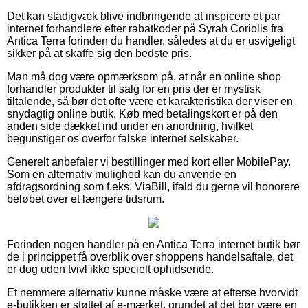
Det kan stadigvæk blive indbringende at inspicere et par
internet forhandlere efter rabatkoder på Syrah Coriolis fra
Antica Terra forinden du handler, således at du er usvigeligt
sikker på at skaffe sig den bedste pris.
Man må dog være opmærksom på, at når en online shop
forhandler produkter til salg for en pris der er mystisk
tiltalende, så bør det ofte være et karakteristika der viser en
snydagtig online butik. Køb med betalingskort er på den
anden side dækket ind under en anordning, hvilket
begunstiger os overfor falske internet selskaber.
Generelt anbefaler vi bestillinger med kort eller MobilePay.
Som en alternativ mulighed kan du anvende en
afdragsordning som f.eks. ViaBill, ifald du gerne vil honorere
beløbet over et længere tidsrum.
Forinden nogen handler på en Antica Terra internet butik bør
de i princippet få overblik over shoppens handelsaftale, det
er dog uden tvivl ikke specielt ophidsende.
Et nemmere alternativ kunne måske være at efterse hvorvidt
e-butikken er støttet af e-mærket, grundet at det bør være en