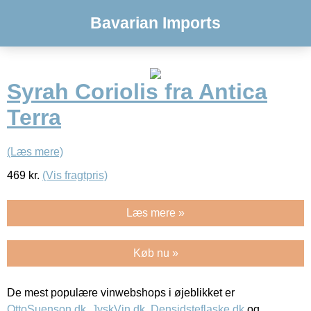
Bavarian Imports
Syrah Coriolis fra Antica
Terra
(Læs mere)
469
kr.
(Vis fragtpris)
Læs mere »
Køb nu »
De mest populære vinwebshops i øjeblikket er
OttoSuenson.dk
,
JyskVin.dk
,
Densidsteflaske.dk
og