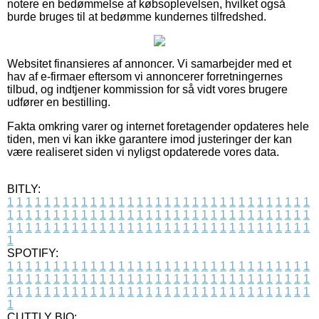
notere en bedømmelse af købsoplevelsen, hvilket også
burde bruges til at bedømme kundernes tilfredshed.
Websitet finansieres af annoncer. Vi samarbejder med et
hav af e-firmaer eftersom vi annoncerer forretningernes
tilbud, og indtjener kommission for så vidt vores brugere
udfører en bestilling.
Fakta omkring varer og internet foretagender opdateres hele
tiden, men vi kan ikke garantere imod justeringer der kan
være realiseret siden vi nyligst opdaterede vores data.
BITLY:
1
1
1
1
1
1
1
1
1
1
1
1
1
1
1
1
1
1
1
1
1
1
1
1
1
1
1
1
1
1
1
1
1
1
1
1
1
1
1
1
1
1
1
1
1
1
1
1
1
1
1
1
1
1
1
1
1
1
1
1
1
1
1
1
1
1
1
1
1
1
1
1
1
1
1
1
1
1
1
1
1
1
1
1
1
1
1
1
1
1
1
1
1
1
1
1
1
1
1
1
SPOTIFY:
1
1
1
1
1
1
1
1
1
1
1
1
1
1
1
1
1
1
1
1
1
1
1
1
1
1
1
1
1
1
1
1
1
1
1
1
1
1
1
1
1
1
1
1
1
1
1
1
1
1
1
1
1
1
1
1
1
1
1
1
1
1
1
1
1
1
1
1
1
1
1
1
1
1
1
1
1
1
1
1
1
1
1
1
1
1
1
1
1
1
1
1
1
1
1
1
1
1
1
1
CUTTLY BIO: