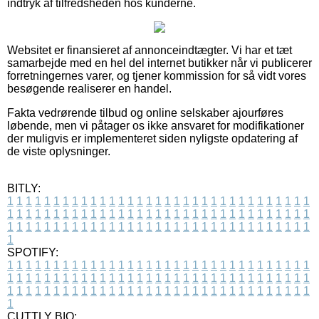
indtryk af tilfredsheden hos kunderne.
Websitet er finansieret af annonceindtægter. Vi har et tæt
samarbejde med en hel del internet butikker når vi publicerer
forretningernes varer, og tjener kommission for så vidt vores
besøgende realiserer en handel.
Fakta vedrørende tilbud og online selskaber ajourføres
løbende, men vi påtager os ikke ansvaret for modifikationer
der muligvis er implementeret siden nyligste opdatering af
de viste oplysninger.
BITLY:
1
1
1
1
1
1
1
1
1
1
1
1
1
1
1
1
1
1
1
1
1
1
1
1
1
1
1
1
1
1
1
1
1
1
1
1
1
1
1
1
1
1
1
1
1
1
1
1
1
1
1
1
1
1
1
1
1
1
1
1
1
1
1
1
1
1
1
1
1
1
1
1
1
1
1
1
1
1
1
1
1
1
1
1
1
1
1
1
1
1
1
1
1
1
1
1
1
1
1
1
SPOTIFY:
1
1
1
1
1
1
1
1
1
1
1
1
1
1
1
1
1
1
1
1
1
1
1
1
1
1
1
1
1
1
1
1
1
1
1
1
1
1
1
1
1
1
1
1
1
1
1
1
1
1
1
1
1
1
1
1
1
1
1
1
1
1
1
1
1
1
1
1
1
1
1
1
1
1
1
1
1
1
1
1
1
1
1
1
1
1
1
1
1
1
1
1
1
1
1
1
1
1
1
1
CUTTLY BIO: