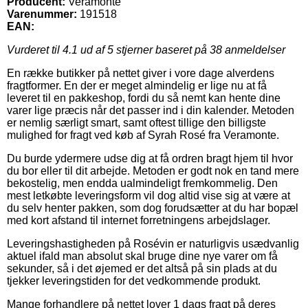
Producent:
Veramonte
Varenummer:
191518
EAN:
Vurderet til
4.1
ud af 5 stjerner baseret på
38
anmeldelser
En række butikker på nettet giver i vore dage alverdens
fragtformer. En der er meget almindelig er lige nu at få
leveret til en pakkeshop, fordi du så nemt kan hente dine
varer lige præcis når det passer ind i din kalender. Metoden
er nemlig særligt smart, samt oftest tillige den billigste
mulighed for fragt ved køb af Syrah Rosé fra Veramonte.
Du burde ydermere udse dig at få ordren bragt hjem til hvor
du bor eller til dit arbejde. Metoden er godt nok en tand mere
bekostelig, men endda ualmindeligt fremkommelig. Den
mest letkøbte leveringsform vil dog altid vise sig at være at
du selv henter pakken, som dog forudsætter at du har bopæl
med kort afstand til internet forretningens arbejdslager.
Leveringshastigheden på Rosévin er naturligvis usædvanlig
aktuel ifald man absolut skal bruge dine nye varer om få
sekunder, så i det øjemed er det altså på sin plads at du
tjekker leveringstiden for det vedkommende produkt.
Mange forhandlere på nettet lover 1 dags fragt på deres