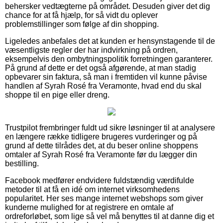
behersker vedtægterne på området. Desuden giver det dig
chance for at få hjælp, for så vidt du oplever
problemstillinger som følge af din shopping.
Ligeledes anbefales det at kunden er hensynstagende til de
væsentligste regler der har indvirkning på ordren,
eksempelvis den ombytningspolitik forretningen garanterer.
På grund af dette er det også afgørende, at man stadig
opbevarer sin faktura, så man i fremtiden vil kunne påvise
handlen af Syrah Rosé fra Veramonte, hvad end du skal
shoppe til en pige eller dreng.
Trustpilot frembringer fuldt ud sikre løsninger til at analysere
en længere række tidligere brugeres vurderinger og på
grund af dette tilrådes det, at du beser online shoppens
omtaler af Syrah Rosé fra Veramonte før du lægger din
bestilling.
Facebook medfører endvidere fuldstændig værdifulde
metoder til at få en idé om internet virksomhedens
popularitet. Her ses mange internet webshops som giver
kunderne mulighed for at registrere en omtale af
ordreforløbet, som lige så vel må benyttes til at danne dig et