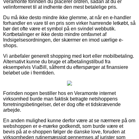
Veramonte forinden du placerer ordren, sådan at du er
velinformeret til at indhente den mest betalelige pris.
Du må ikke desto mindre ikke glemme, at når en e-handler
forhandler en vare til en pris som virker hamrende letkøbt, så
bør det ofte være et symbol på en svindel webbutik.
Kortbetalinger er ikke desto mindre omfavnet af
Indsigelsesordningen, der skærmer en imod uærlige e-
shops.
Vi anbefaler generelt shopping med kort eller mobilbetaling.
Alternativt kunne du bruge et afbetalingstilbud fra
eksempelvis ViaBill, såfremt du efterspørger at finansiere
beløbet ude i fremtiden.
Forinden nogen bestiller hos en Veramonte internet
virksomhed burde man faktisk betragte netshoppens
forretningsbetingelser, det er dog ofte et tidskrævende
arbejde.
En anden mulighed kunne derfor være at se nærmere på om
webshoppen er e-mærke godkendt, som burde være et
bevis på at e-shoppen følger de danske love, foruden at
virksomheden rutinemæssigt gennemses af jurister som