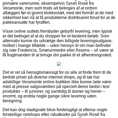
primære varenumre, eksempelvis Syrah Rosé fra
Veramonte, men som trods alt betinges af at ordren
aflægges før et givent klokkeslæt, med det formål at de med
sikkerhed kan nå at få produkterne distribueret forud for at de
pakkeansatte har fyraften.
Visse online outlets frembyder gebyrfri levering, men typisk
er det betinget af at du shopper for et bestemt beløb. Som
alternativ kunne du udvælge den billigste leveringsudgave,
hvilket i mange tilfælde – uden hensyn til om man befinder
sig nær Fredericia, Smørumnedre eller Assens – vil være at
få fragtmanden til at bringe din pakke til et afhentningssted.
Det er ret så hensigtsmæssigt for os alle at finde frem til de
bedste priser på diverse internet shops, og til tak har
adskillige Veramonte online butikker ikke kunne lade være
med at presse salgsværdien på specielt deres bedst i test
produkter – til juniorer, og samtidig til damer og herrer –
enormt, og endda nogle gange sikre levering uden
beregning.
Det kan dog stadigvæk blive fordelagtigt at efterse nogle
forskellige netshops efter rabatkoder på Syrah Rosé fra