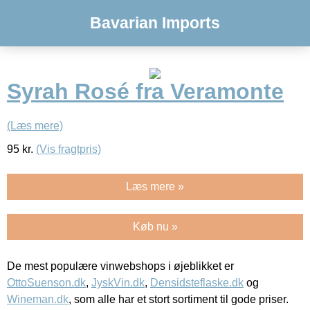
Bavarian Imports
Syrah Rosé fra Veramonte
(Læs mere)
95
kr.
(Vis fragtpris)
Læs mere »
Køb nu »
De mest populære vinwebshops i øjeblikket er
OttoSuenson.dk
,
JyskVin.dk
,
Densidsteflaske.dk
og
Wineman.dk
, som alle har et stort sortiment til gode priser.