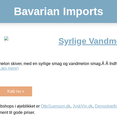
Bavarian Imports
Syrlige Vandm
elon skiver, med en syrlige smag og vandmelon smag.Â Â Indho
Læs mere)
Køb nu »
shops i øjeblikket er
OttoSuenson.dk
,
JyskVin.dk
,
Densidstefl
ment til gode priser.