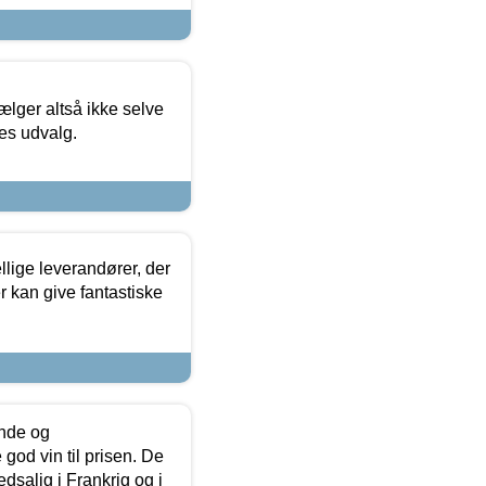
ælger altså ikke selve
res udvalg.
lige leverandører, der
r kan give fantastiske
unde og
od vin til prisen. De
dsalig i Frankrig og i