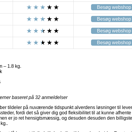
Besøg webshop
Besøg webshop
Besøg webshop
Besøg webshop
 – 1.8 kg.
k
6
jerner baseret på
32
anmeldelser
er tildeler på nuværende tidspunkt alverdens løsninger til leve
teder, fordi det så giver dig god fleksibilitet til at kunne afhen
rmen er jo ret hensigtsmæssig, og desuden desuden den billigste
kg..