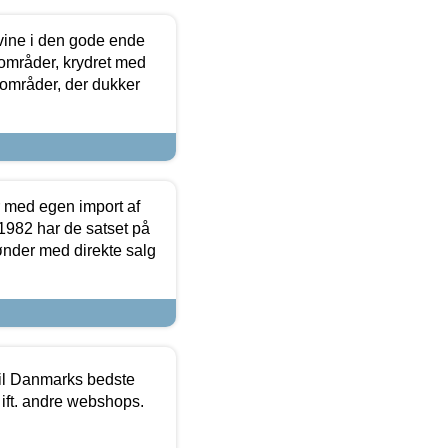
 vine i den gode ende
e områder, krydret med
 områder, der dukker
r med egen import af
i 1982 har de satset på
ønder med direkte salg
 til Danmarks bedste
 ift. andre webshops.