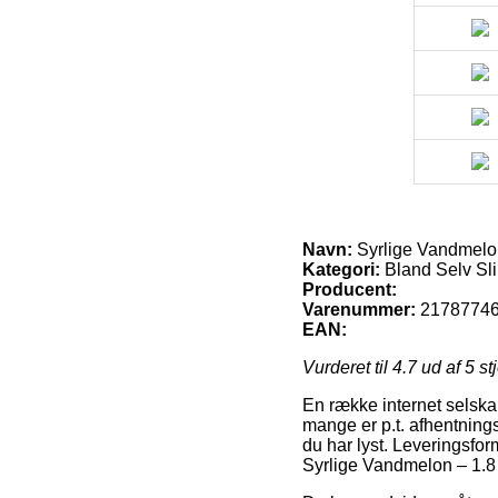
Navn:
Syrlige Vandmelon
Kategori:
Bland Selv Sli
Producent:
Varenummer:
2178774
EAN:
Vurderet til
4.7
ud af 5 st
En række internet selskab
mange er p.t. afhentningss
du har lyst. Leveringsfo
Syrlige Vandmelon – 1.8 