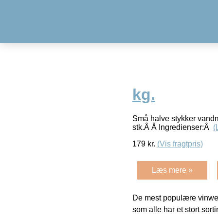
kg.
Små halve stykker vandm
stk.Â Â Ingredienser:Â
(
179
kr.
(Vis fragtpris)
Læs mere »
De mest populære vinweb
som alle har et stort sorti