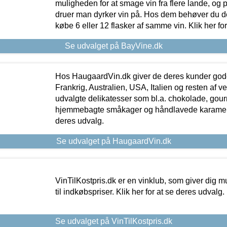
muligheden for at smage vin fra flere lande, og p
druer man dyrker vin på. Hos dem behøver du der
købe 6 eller 12 flasker af samme vin. Klik her fo
Se udvalget på BayVine.dk
Hos HaugaardVin.dk giver de deres kunder gode
Frankrig, Australien, USA, Italien og resten af v
udvalgte delikatesser som bl.a. chokolade, gourm
hjemmebagte småkager og håndlavede karameller
deres udvalg.
Se udvalget på HaugaardVin.dk
VinTilKostpris.dk er en vinklub, som giver dig m
til indkøbspriser. Klik her for at se deres udvalg.
Se udvalget på VinTilKostpris.dk