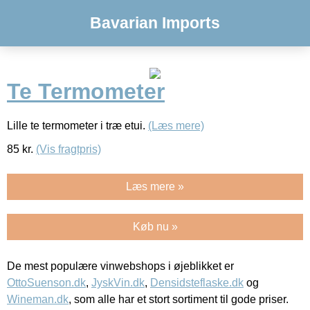
Bavarian Imports
Te Termometer
Lille te termometer i træ etui.
(Læs mere)
85
kr.
(Vis fragtpris)
Læs mere »
Køb nu »
De mest populære vinwebshops i øjeblikket er
OttoSuenson.dk
,
JyskVin.dk
,
Densidsteflaske.dk
og
Wineman.dk
, som alle har et stort sortiment til gode priser.