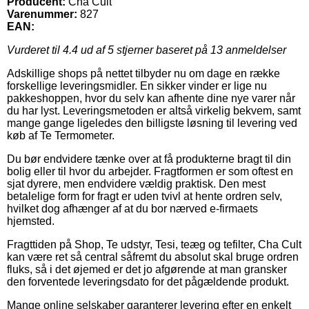
Producent:
Cha Cult
Varenummer:
827
EAN:
Vurderet til
4.4
ud af 5 stjerner baseret på
13
anmeldelser
Adskillige shops på nettet tilbyder nu om dage en række
forskellige leveringsmidler. En sikker vinder er lige nu
pakkeshoppen, hvor du selv kan afhente dine nye varer når
du har lyst. Leveringsmetoden er altså virkelig bekvem, samt
mange gange ligeledes den billigste løsning til levering ved
køb af Te Termometer.
Du bør endvidere tænke over at få produkterne bragt til din
bolig eller til hvor du arbejder. Fragtformen er som oftest en
sjat dyrere, men endvidere vældig praktisk. Den mest
betalelige form for fragt er uden tvivl at hente ordren selv,
hvilket dog afhænger af at du bor nærved e-firmaets
hjemsted.
Fragttiden på Shop, Te udstyr, Tesi, teæg og tefilter, Cha Cult
kan være ret så central såfremt du absolut skal bruge ordren
fluks, så i det øjemed er det jo afgørende at man gransker
den forventede leveringsdato for det pågældende produkt.
Mange online selskaber garanterer levering efter en enkelt