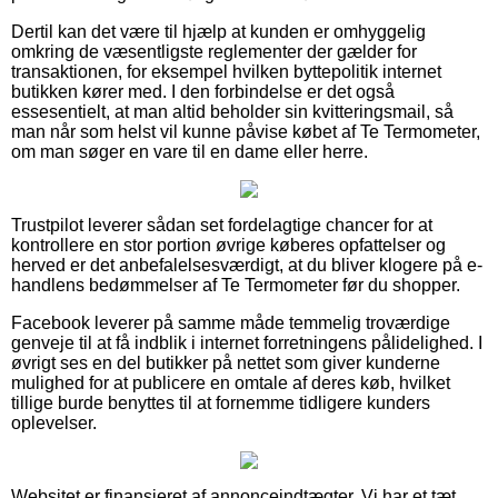
Dertil kan det være til hjælp at kunden er omhyggelig
omkring de væsentligste reglementer der gælder for
transaktionen, for eksempel hvilken byttepolitik internet
butikken kører med. I den forbindelse er det også
essesentielt, at man altid beholder sin kvitteringsmail, så
man når som helst vil kunne påvise købet af Te Termometer,
om man søger en vare til en dame eller herre.
Trustpilot leverer sådan set fordelagtige chancer for at
kontrollere en stor portion øvrige køberes opfattelser og
herved er det anbefalelsesværdigt, at du bliver klogere på e-
handlens bedømmelser af Te Termometer før du shopper.
Facebook leverer på samme måde temmelig troværdige
genveje til at få indblik i internet forretningens pålidelighed. I
øvrigt ses en del butikker på nettet som giver kunderne
mulighed for at publicere en omtale af deres køb, hvilket
tillige burde benyttes til at fornemme tidligere kunders
oplevelser.
Websitet er finansieret af annonceindtægter. Vi har et tæt