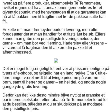
hverdag på flere produkter, eksempelvis Te Termometer,
hvilket regnes ud fra at transaktionen gennemføres før et
givent tidspunkt, med hensynstagen til at de garanteret kan
nå at få pakken hen til fragtfirmaet før de pakkeansatte har
fri.
Enkelte e-firmaer frembyder portofri levering, men ofte
forudsætter det at man handler for et fastslået beløb. Ellers
kunne man gribe den prisbilligste leveringsmetode, der
gerne – om man bor ved Herning, Haderslev eller Assens –
vil være at få fragtmanden til at køre din pakke til et
afhentningssted.
Det er meget let gængeligt for enhver at prissammenligne på
tværs af e-shops, og følgelig har en lang række Cha Cult e-
forretninger været nødt til at tvinge priserne på varerne – til
børn, samt til herrer og damer – en hel del, og endda nogle
gange yde gratis levering.
Derfor kan det ikke desto mindre blive nyttigt at granske et
par internet selskaber efter rabat på Te Termometer forud for
at du bestiller, således at du er skudsikker på at modtage
den prisbilligste pris.