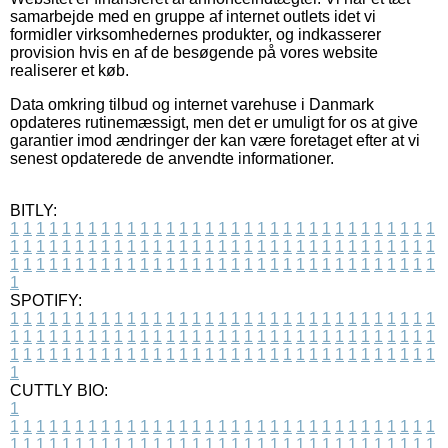
samarbejde med en gruppe af internet outlets idet vi
formidler virksomhedernes produkter, og indkasserer
provision hvis en af de besøgende på vores website
realiserer et køb.
Data omkring tilbud og internet varehuse i Danmark
opdateres rutinemæssigt, men det er umuligt for os at give
garantier imod ændringer der kan være foretaget efter at vi
senest opdaterede de anvendte informationer.
BITLY:
1
1
1
1
1
1
1
1
1
1
1
1
1
1
1
1
1
1
1
1
1
1
1
1
1
1
1
1
1
1
1
1
1
1
1
1
1
1
1
1
1
1
1
1
1
1
1
1
1
1
1
1
1
1
1
1
1
1
1
1
1
1
1
1
1
1
1
1
1
1
1
1
1
1
1
1
1
1
1
1
1
1
1
1
1
1
1
1
1
1
1
1
1
1
1
1
1
1
1
1
SPOTIFY:
1
1
1
1
1
1
1
1
1
1
1
1
1
1
1
1
1
1
1
1
1
1
1
1
1
1
1
1
1
1
1
1
1
1
1
1
1
1
1
1
1
1
1
1
1
1
1
1
1
1
1
1
1
1
1
1
1
1
1
1
1
1
1
1
1
1
1
1
1
1
1
1
1
1
1
1
1
1
1
1
1
1
1
1
1
1
1
1
1
1
1
1
1
1
1
1
1
1
1
1
CUTTLY BIO:
1
1
1
1
1
1
1
1
1
1
1
1
1
1
1
1
1
1
1
1
1
1
1
1
1
1
1
1
1
1
1
1
1
1
1
1
1
1
1
1
1
1
1
1
1
1
1
1
1
1
1
1
1
1
1
1
1
1
1
1
1
1
1
1
1
1
1