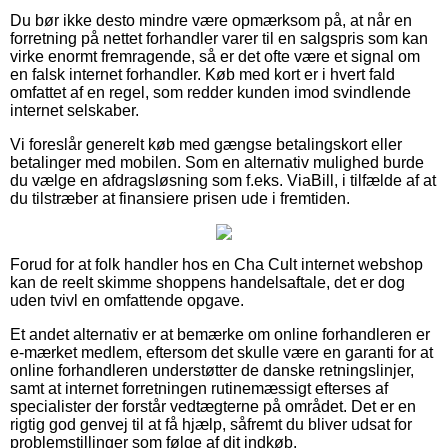
Du bør ikke desto mindre være opmærksom på, at når en
forretning på nettet forhandler varer til en salgspris som kan
virke enormt fremragende, så er det ofte være et signal om
en falsk internet forhandler. Køb med kort er i hvert fald
omfattet af en regel, som redder kunden imod svindlende
internet selskaber.
Vi foreslår generelt køb med gængse betalingskort eller
betalinger med mobilen. Som en alternativ mulighed burde
du vælge en afdragsløsning som f.eks. ViaBill, i tilfælde af at
du tilstræber at finansiere prisen ude i fremtiden.
Forud for at folk handler hos en Cha Cult internet webshop
kan de reelt skimme shoppens handelsaftale, det er dog
uden tvivl en omfattende opgave.
Et andet alternativ er at bemærke om online forhandleren er
e-mærket medlem, eftersom det skulle være en garanti for at
online forhandleren understøtter de danske retningslinjer,
samt at internet forretningen rutinemæssigt efterses af
specialister der forstår vedtægterne på området. Det er en
rigtig god genvej til at få hjælp, såfremt du bliver udsat for
problemstillinger som følge af dit indkøb.