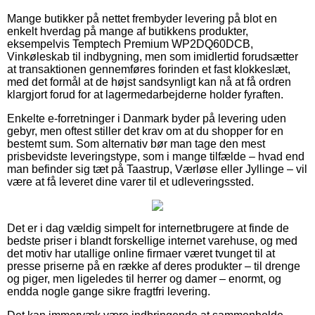
Mange butikker på nettet frembyder levering på blot en
enkelt hverdag på mange af butikkens produkter,
eksempelvis Temptech Premium WP2DQ60DCB,
Vinkøleskab til indbygning, men som imidlertid forudsætter
at transaktionen gennemføres forinden et fast klokkeslæt,
med det formål at de højst sandsynligt kan nå at få ordren
klargjort forud for at lagermedarbejderne holder fyraften.
Enkelte e-forretninger i Danmark byder på levering uden
gebyr, men oftest stiller det krav om at du shopper for en
bestemt sum. Som alternativ bør man tage den mest
prisbevidste leveringstype, som i mange tilfælde – hvad end
man befinder sig tæt på Taastrup, Værløse eller Jyllinge – vil
være at få leveret dine varer til et udleveringssted.
Det er i dag vældig simpelt for internetbrugere at finde de
bedste priser i blandt forskellige internet varehuse, og med
det motiv har utallige online firmaer været tvunget til at
presse priserne på en række af deres produkter – til drenge
og piger, men ligeledes til herrer og damer – enormt, og
endda nogle gange sikre fragtfri levering.