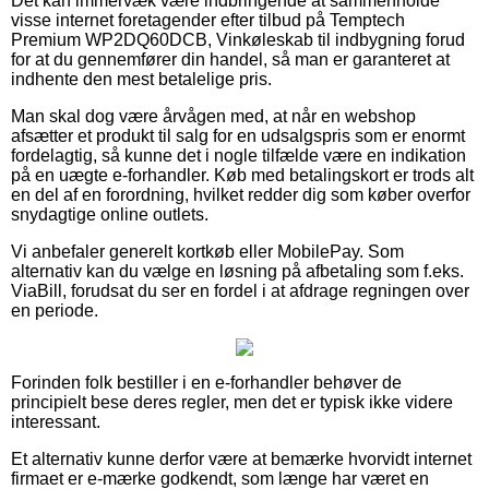
Det kan immervæk være indbringende at sammenholde
visse internet foretagender efter tilbud på Temptech
Premium WP2DQ60DCB, Vinkøleskab til indbygning forud
for at du gennemfører din handel, så man er garanteret at
indhente den mest betalelige pris.
Man skal dog være årvågen med, at når en webshop
afsætter et produkt til salg for en udsalgspris som er enormt
fordelagtig, så kunne det i nogle tilfælde være en indikation
på en uægte e-forhandler. Køb med betalingskort er trods alt
en del af en forordning, hvilket redder dig som køber overfor
snydagtige online outlets.
Vi anbefaler generelt kortkøb eller MobilePay. Som
alternativ kan du vælge en løsning på afbetaling som f.eks.
ViaBill, forudsat du ser en fordel i at afdrage regningen over
en periode.
Forinden folk bestiller i en e-forhandler behøver de
principielt bese deres regler, men det er typisk ikke videre
interessant.
Et alternativ kunne derfor være at bemærke hvorvidt internet
firmaet er e-mærke godkendt, som længe har været en