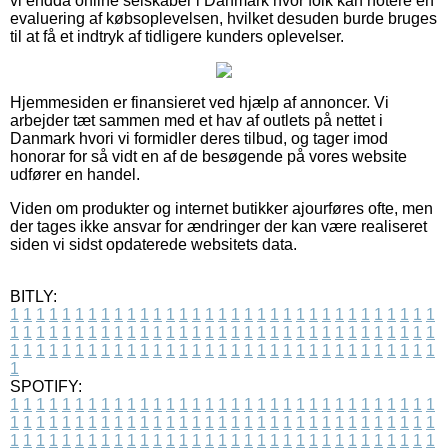
vi endda online selskaber i Danmark hvor folk kan notere en
evaluering af købsoplevelsen, hvilket desuden burde bruges
til at få et indtryk af tidligere kunders oplevelser.
Hjemmesiden er finansieret ved hjælp af annoncer. Vi
arbejder tæt sammen med et hav af outlets på nettet i
Danmark hvori vi formidler deres tilbud, og tager imod
honorar for så vidt en af de besøgende på vores website
udfører en handel.
Viden om produkter og internet butikker ajourføres ofte, men
der tages ikke ansvar for ændringer der kan være realiseret
siden vi sidst opdaterede websitets data.
BITLY:
1
1
1
1
1
1
1
1
1
1
1
1
1
1
1
1
1
1
1
1
1
1
1
1
1
1
1
1
1
1
1
1
1
1
1
1
1
1
1
1
1
1
1
1
1
1
1
1
1
1
1
1
1
1
1
1
1
1
1
1
1
1
1
1
1
1
1
1
1
1
1
1
1
1
1
1
1
1
1
1
1
1
1
1
1
1
1
1
1
1
1
1
1
1
1
1
1
1
1
1
SPOTIFY:
1
1
1
1
1
1
1
1
1
1
1
1
1
1
1
1
1
1
1
1
1
1
1
1
1
1
1
1
1
1
1
1
1
1
1
1
1
1
1
1
1
1
1
1
1
1
1
1
1
1
1
1
1
1
1
1
1
1
1
1
1
1
1
1
1
1
1
1
1
1
1
1
1
1
1
1
1
1
1
1
1
1
1
1
1
1
1
1
1
1
1
1
1
1
1
1
1
1
1