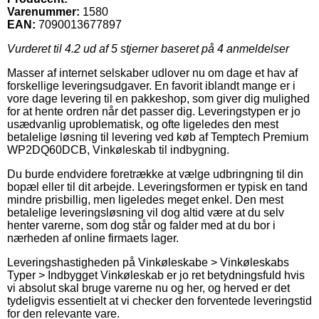
Varenummer:
1580
EAN:
7090013677897
Vurderet til
4.2
ud af 5 stjerner baseret på
4
anmeldelser
Masser af internet selskaber udlover nu om dage et hav af
forskellige leveringsudgaver. En favorit iblandt mange er i
vore dage levering til en pakkeshop, som giver dig mulighed
for at hente ordren når det passer dig. Leveringstypen er jo
usædvanlig uproblematisk, og ofte ligeledes den mest
betalelige løsning til levering ved køb af Temptech Premium
WP2DQ60DCB, Vinkøleskab til indbygning.
Du burde endvidere foretrække at vælge udbringning til din
bopæl eller til dit arbejde. Leveringsformen er typisk en tand
mindre prisbillig, men ligeledes meget enkel. Den mest
betalelige leveringsløsning vil dog altid være at du selv
henter varerne, som dog står og falder med at du bor i
nærheden af online firmaets lager.
Leveringshastigheden på Vinkøleskabe > Vinkøleskabs
Typer > Indbygget Vinkøleskab er jo ret betydningsfuld hvis
vi absolut skal bruge varerne nu og her, og herved er det
tydeligvis essentielt at vi checker den forventede leveringstid
for den relevante vare.