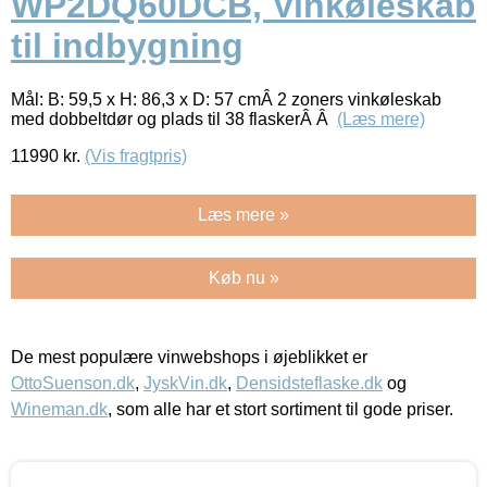
WP2DQ60DCB, Vinkøleskab
til indbygning
Mål: B: 59,5 x H: 86,3 x D: 57 cmÂ 2 zoners vinkøleskab
med dobbeltdør og plads til 38 flaskerÂ Â
(Læs mere)
11990
kr.
(Vis fragtpris)
Læs mere »
Køb nu »
De mest populære vinwebshops i øjeblikket er
OttoSuenson.dk
,
JyskVin.dk
,
Densidsteflaske.dk
og
Wineman.dk
, som alle har et stort sortiment til gode priser.