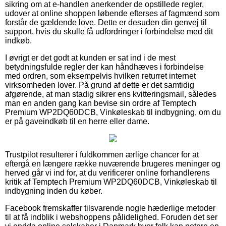
sikring om at e-handlen anerkender de opstillede regler,
udover at online shoppen løbende efterses af fagmænd som
forstår de gældende love. Dette er desuden din genvej til
support, hvis du skulle få udfordringer i forbindelse med dit
indkøb.
I øvrigt er det godt at kunden er sat ind i de mest
betydningsfulde regler der kan håndhæves i forbindelse
med ordren, som eksempelvis hvilken returret internet
virksomheden lover. På grund af dette er det samtidig
afgørende, at man stadig sikrer ens kvitteringsmail, således
man en anden gang kan bevise sin ordre af Temptech
Premium WP2DQ60DCB, Vinkøleskab til indbygning, om du
er på gaveindkøb til en herre eller dame.
Trustpilot resulterer i fuldkommen ærlige chancer for at
eftergå en længere række nuværende brugeres meninger og
herved går vi ind for, at du verificerer online forhandlerens
kritik af Temptech Premium WP2DQ60DCB, Vinkøleskab til
indbygning inden du køber.
Facebook fremskaffer tilsvarende nogle hæderlige metoder
til at få indblik i webshoppens pålidelighed. Foruden det ser