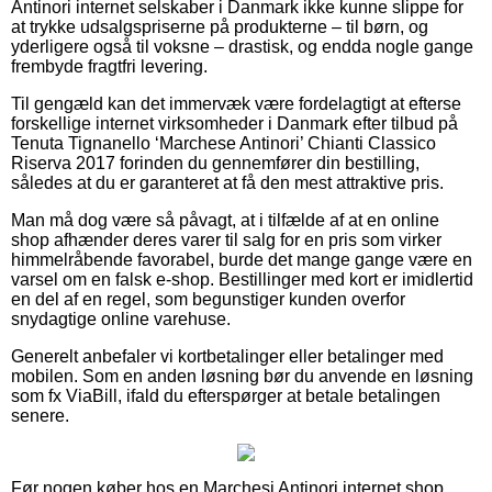
Antinori internet selskaber i Danmark ikke kunne slippe for
at trykke udsalgspriserne på produkterne – til børn, og
yderligere også til voksne – drastisk, og endda nogle gange
frembyde fragtfri levering.
Til gengæld kan det immervæk være fordelagtigt at efterse
forskellige internet virksomheder i Danmark efter tilbud på
Tenuta Tignanello ‘Marchese Antinori’ Chianti Classico
Riserva 2017 forinden du gennemfører din bestilling,
således at du er garanteret at få den mest attraktive pris.
Man må dog være så påvagt, at i tilfælde af at en online
shop afhænder deres varer til salg for en pris som virker
himmelråbende favorabel, burde det mange gange være en
varsel om en falsk e-shop. Bestillinger med kort er imidlertid
en del af en regel, som begunstiger kunden overfor
snydagtige online varehuse.
Generelt anbefaler vi kortbetalinger eller betalinger med
mobilen. Som en anden løsning bør du anvende en løsning
som fx ViaBill, ifald du efterspørger at betale betalingen
senere.
Før nogen køber hos en Marchesi Antinori internet shop