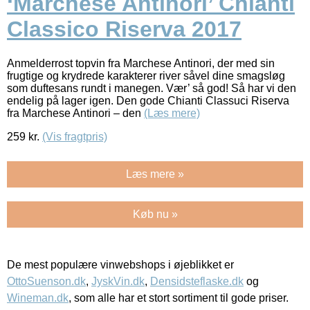
‘Marchese Antinori’ Chianti
Classico Riserva 2017
Anmelderrost topvin fra Marchese Antinori, der med sin
frugtige og krydrede karakterer river såvel dine smagsløg
som duftesans rundt i manegen. Vær’ så god! Så har vi den
endelig på lager igen. Den gode Chianti Classuci Riserva
fra Marchese Antinori – den
(Læs mere)
259
kr.
(Vis fragtpris)
Læs mere »
Køb nu »
De mest populære vinwebshops i øjeblikket er
OttoSuenson.dk
,
JyskVin.dk
,
Densidsteflaske.dk
og
Wineman.dk
, som alle har et stort sortiment til gode priser.