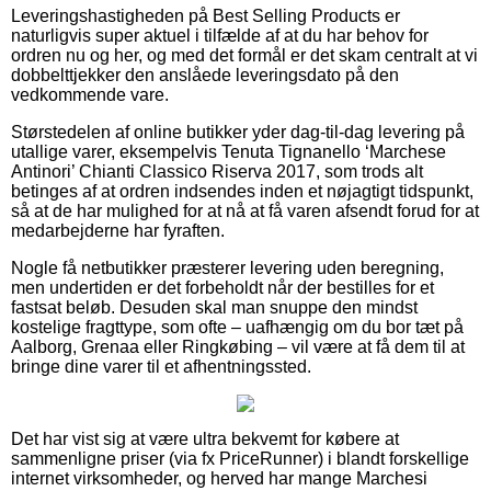
Leveringshastigheden på Best Selling Products er
naturligvis super aktuel i tilfælde af at du har behov for
ordren nu og her, og med det formål er det skam centralt at vi
dobbelttjekker den anslåede leveringsdato på den
vedkommende vare.
Størstedelen af online butikker yder dag-til-dag levering på
utallige varer, eksempelvis Tenuta Tignanello ‘Marchese
Antinori’ Chianti Classico Riserva 2017, som trods alt
betinges af at ordren indsendes inden et nøjagtigt tidspunkt,
så at de har mulighed for at nå at få varen afsendt forud for at
medarbejderne har fyraften.
Nogle få netbutikker præsterer levering uden beregning,
men undertiden er det forbeholdt når der bestilles for et
fastsat beløb. Desuden skal man snuppe den mindst
kostelige fragttype, som ofte – uafhængig om du bor tæt på
Aalborg, Grenaa eller Ringkøbing – vil være at få dem til at
bringe dine varer til et afhentningssted.
Det har vist sig at være ultra bekvemt for købere at
sammenligne priser (via fx PriceRunner) i blandt forskellige
internet virksomheder, og herved har mange Marchesi