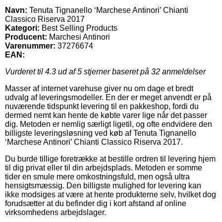
Navn:
Tenuta Tignanello ‘Marchese Antinori’ Chianti
Classico Riserva 2017
Kategori:
Best Selling Products
Producent:
Marchesi Antinori
Varenummer:
37276674
EAN:
Vurderet til
4.3
ud af 5 stjerner baseret på
32
anmeldelser
Masser af internet varehuse giver nu om dage et bredt
udvalg af leveringsmodeller. En der er meget anvendt er på
nuværende tidspunkt levering til en pakkeshop, fordi du
dermed nemt kan hente de købte varer lige når det passer
dig. Metoden er nemlig særligt ligetil, og ofte endvidere den
billigste leveringsløsning ved køb af Tenuta Tignanello
‘Marchese Antinori’ Chianti Classico Riserva 2017.
Du burde tillige foretrække at bestille ordren til levering hjem
til dig privat eller til din arbejdsplads. Metoden er somme
tider en smule mere omkostningsfuld, men også ultra
hensigtsmæssig. Den billigste mulighed for levering kan
ikke modsiges at være at hente produkterne selv, hvilket dog
forudsætter at du befinder dig i kort afstand af online
virksomhedens arbejdslager.