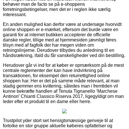
behøver man de facto se på e-shoppens
forretningsbetingelser, men det er i reglen ikke særlig
interessant.
En anden mulighed kan derfor være at undersøge hvorvidt
online shoppen er e-mærket, eftersom det burde være en
garanti for at internet butikken accepterer de officielle
danske regler, tillige med at hjemmesiden jævnligt føres
tilsyn med af fagfolk der har megen viden om
retningslinjerne. Derudover tilbydes du anledning til en
håndsrækning, ifald du får vanskeligheder ved din bestilling.
Herudover går vi ind for at køber er opmærksom på de mest
centrale reglementer der kan have indvirkning på
transaktionen, for eksempel den returrettighed online
shoppen har. Her er det på samme måde relevant, at man
stadig gemmer ens kvittering, således man i fremtiden vil
kunne bekræfte handlen af Tenuta Tignanello ‘Marchese
Antinori’ Chianti Classico Riserva 2017, ligegyldigt om man
leder efter et produkt til en dame eller herre.
Trustpilot yder stort set hensigtsmæssige genveje til at
fortolke en stor gruppe aktuelle køberes opfattelser og