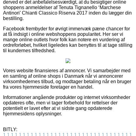
derved er det anbefalelsesværdigt, at du besigtiger online
shoppens anmeldelser af Tenuta Tignanello ‘Marchese
Antinori’ Chianti Classico Riserva 2017 inden du lægger din
bestilling.
Facebook frembyder for øvrigt immervæk pæne chancer for
at få indsigt i online webshoppens popularitet. Her ser vi
mange online outlets hvor folk kan notere en vurdering af
ordreforløbet, hvilket ligeledes kan benyttes til at tage stilling
til kundernes tilfredshed.
Vores website finansieres af annoncer. Vi samarbejder med
en samling af online shops i Danmark når vi annoncerer
virksomhedernes tilbud, og modtager betaling når en bruger
fra vores hjemmeside foretager en handel.
Informationer angående produkter og internet virksomheder
opdateres ofte, men vi tager forbehold for rettelser der
potentielt er lavet efter at vi sidste gang opdaterede
hjemmesidens oplysninger.
BITLY:
1
1
1
1
1
1
1
1
1
1
1
1
1
1
1
1
1
1
1
1
1
1
1
1
1
1
1
1
1
1
1
1
1