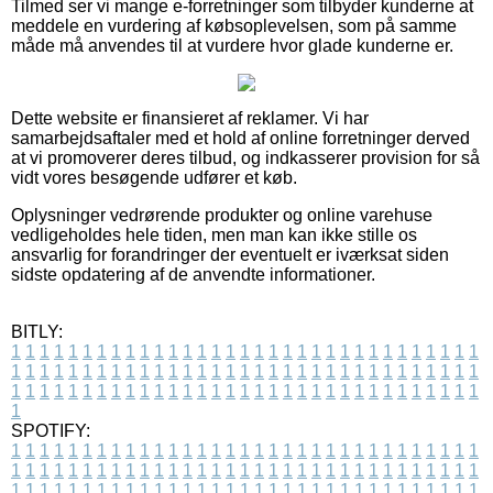
Tilmed ser vi mange e-forretninger som tilbyder kunderne at
meddele en vurdering af købsoplevelsen, som på samme
måde må anvendes til at vurdere hvor glade kunderne er.
Dette website er finansieret af reklamer. Vi har
samarbejdsaftaler med et hold af online forretninger derved
at vi promoverer deres tilbud, og indkasserer provision for så
vidt vores besøgende udfører et køb.
Oplysninger vedrørende produkter og online varehuse
vedligeholdes hele tiden, men man kan ikke stille os
ansvarlig for forandringer der eventuelt er iværksat siden
sidste opdatering af de anvendte informationer.
BITLY:
1
1
1
1
1
1
1
1
1
1
1
1
1
1
1
1
1
1
1
1
1
1
1
1
1
1
1
1
1
1
1
1
1
1
1
1
1
1
1
1
1
1
1
1
1
1
1
1
1
1
1
1
1
1
1
1
1
1
1
1
1
1
1
1
1
1
1
1
1
1
1
1
1
1
1
1
1
1
1
1
1
1
1
1
1
1
1
1
1
1
1
1
1
1
1
1
1
1
1
1
SPOTIFY:
1
1
1
1
1
1
1
1
1
1
1
1
1
1
1
1
1
1
1
1
1
1
1
1
1
1
1
1
1
1
1
1
1
1
1
1
1
1
1
1
1
1
1
1
1
1
1
1
1
1
1
1
1
1
1
1
1
1
1
1
1
1
1
1
1
1
1
1
1
1
1
1
1
1
1
1
1
1
1
1
1
1
1
1
1
1
1
1
1
1
1
1
1
1
1
1
1
1
1