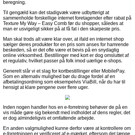
beregning.
Til gengæld kan det stadigvæk være udbytterigt at
sammenholde forskellige internet foretagender efter rabat på
Texture My Way – Easy Comb før du shopper, således at
man er usvigeligt sikker på at få fat i den skarpeste pris.
Man skal trods alt være klar over, at ifald en internet shop
sælger deres produkter for en pris som anses for hamrende
beskeden, så er det ofte være et bevis på en snydagtig
online virksomhed. Bestillinger med kort er dog omsluttet af
et regulativ, hvilket passer på folk imod uærlige e-shops.
Generelt slår vi et slag for kortbestillinger eller MobilePay.
Som en alternativ mulighed bør du drage fordel af en
afbetalingsordning som eksempelvis ViaBill, når du har til
hensigt at klare pengene over flere uger.
Inden nogen handler hos en e-forretning behøver de på en
vis måde gøre sig bekendt med indholdet af dens regler, det
er dog almindeligvis et omfattende arbejde.
En anden valgmulighed kunne derfor være at kontrollere om
e-forretningen er verificeret af e-mærket, eftersom det længe