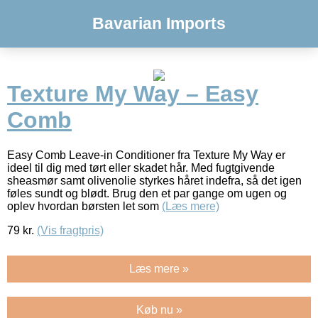
Bavarian Imports
Texture My Way – Easy
Comb
Easy Comb Leave-in Conditioner fra Texture My Way er
ideel til dig med tørt eller skadet hår. Med fugtgivende
sheasmør samt olivenolie styrkes håret indefra, så det igen
føles sundt og blødt. Brug den et par gange om ugen og
oplev hvordan børsten let som
(Læs mere)
79
kr.
(Vis fragtpris)
Læs mere »
Køb nu »