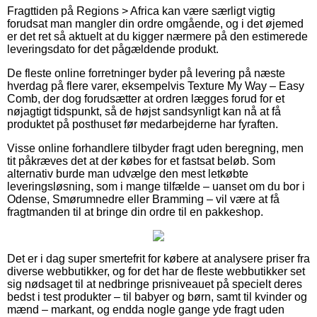
Fragttiden på Regions > Africa kan være særligt vigtig
forudsat man mangler din ordre omgående, og i det øjemed
er det ret så aktuelt at du kigger nærmere på den estimerede
leveringsdato for det pågældende produkt.
De fleste online forretninger byder på levering på næste
hverdag på flere varer, eksempelvis Texture My Way – Easy
Comb, der dog forudsætter at ordren lægges forud for et
nøjagtigt tidspunkt, så de højst sandsynligt kan nå at få
produktet på posthuset før medarbejderne har fyraften.
Visse online forhandlere tilbyder fragt uden beregning, men
tit påkræves det at der købes for et fastsat beløb. Som
alternativ burde man udvælge den mest letkøbte
leveringsløsning, som i mange tilfælde – uanset om du bor i
Odense, Smørumnedre eller Bramming – vil være at få
fragtmanden til at bringe din ordre til en pakkeshop.
Det er i dag super smertefrit for købere at analysere priser fra
diverse webbutikker, og for det har de fleste webbutikker set
sig nødsaget til at nedbringe prisniveauet på specielt deres
bedst i test produkter – til babyer og børn, samt til kvinder og
mænd – markant, og endda nogle gange yde fragt uden