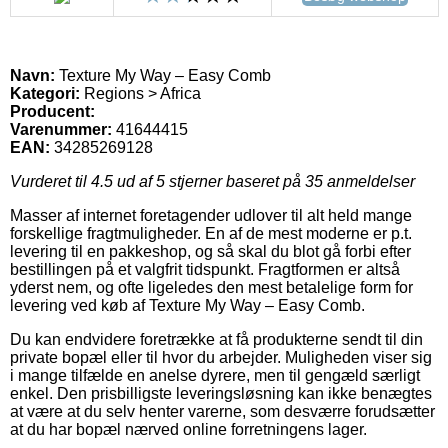
Navn:
Texture My Way – Easy Comb
Kategori:
Regions > Africa
Producent:
Varenummer:
41644415
EAN:
34285269128
Vurderet til
4.5
ud af 5 stjerner baseret på
35
anmeldelser
Masser af internet foretagender udlover til alt held mange
forskellige fragtmuligheder. En af de mest moderne er p.t.
levering til en pakkeshop, og så skal du blot gå forbi efter
bestillingen på et valgfrit tidspunkt. Fragtformen er altså
yderst nem, og ofte ligeledes den mest betalelige form for
levering ved køb af Texture My Way – Easy Comb.
Du kan endvidere foretrække at få produkterne sendt til din
private bopæl eller til hvor du arbejder. Muligheden viser sig
i mange tilfælde en anelse dyrere, men til gengæld særligt
enkel. Den prisbilligste leveringsløsning kan ikke benægtes
at være at du selv henter varerne, som desværre forudsætter
at du har bopæl nærved online forretningens lager.