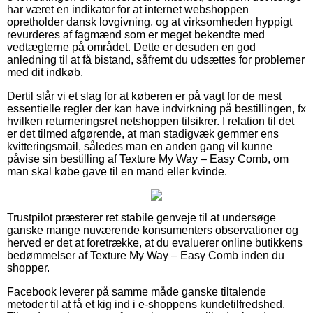
har været en indikator for at internet webshoppen
opretholder dansk lovgivning, og at virksomheden hyppigt
revurderes af fagmænd som er meget bekendte med
vedtægterne på området. Dette er desuden en god
anledning til at få bistand, såfremt du udsættes for problemer
med dit indkøb.
Dertil slår vi et slag for at køberen er på vagt for de mest
essentielle regler der kan have indvirkning på bestillingen, fx
hvilken returneringsret netshoppen tilsikrer. I relation til det
er det tilmed afgørende, at man stadigvæk gemmer ens
kvitteringsmail, således man en anden gang vil kunne
påvise sin bestilling af Texture My Way – Easy Comb, om
man skal købe gave til en mand eller kvinde.
Trustpilot præsterer ret stabile genveje til at undersøge
ganske mange nuværende konsumenters observationer og
herved er det at foretrække, at du evaluerer online butikkens
bedømmelser af Texture My Way – Easy Comb inden du
shopper.
Facebook leverer på samme måde ganske tiltalende
metoder til at få et kig ind i e-shoppens kundetilfredshed.