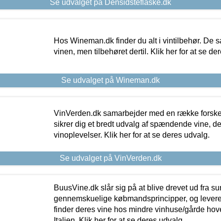
Se udvalget på Densidsteflaske.dk
Hos Wineman.dk finder du alt i vintilbehør. De s
vinen, men tilbehøret dertil. Klik her for at se de
Se udvalget på Wineman.dk
VinVerden.dk samarbejder med en række forskel
sikrer dig et bredt udvalg af spændende vine, de
vinoplevelser. Klik her for at se deres udvalg.
Se udvalget på VinVerden.dk
BuusVine.dk slår sig på at blive drevet ud fra s
gennemskuelige købmandsprincipper, og levere g
finder deres vine hos mindre vinhuse/gårde hove
Italien. Klik her for at se deres udvalg.