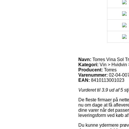
Navn:
Torres Vina Sol T
Kategori:
Vin > Hvidvin 
Producent:
Torres
Varenummer:
02-04-00
EAN:
8410113001023
Vurderet til
3.9
ud af 5 st
De fleste firmaer på nett
nu om dage at få aflevere
dine varer når det passer
leveringsform ved køb af
Du kunne ydermere prøve a