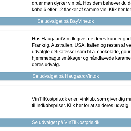
druer man dyrker vin på. Hos dem behøver du der
købe 6 eller 12 flasker af samme vin. Klik her fo
Se udvalget på BayVine.dk
Hos HaugaardVin.dk giver de deres kunder gode
Frankrig, Australien, USA, Italien og resten af v
udvalgte delikatesser som bl.a. chokolade, gourm
hjemmebagte småkager og håndlavede karameller
deres udvalg.
Se udvalget på HaugaardVin.dk
VinTilKostpris.dk er en vinklub, som giver dig m
til indkøbspriser. Klik her for at se deres udvalg.
Se udvalget på VinTilKostpris.dk