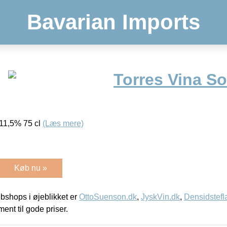
Bavarian Imports
Torres Vina So
 11,5% 75 cl
(Læs mere)
Køb nu »
shops i øjeblikket er
OttoSuenson.dk
,
JyskVin.dk
,
Densidstefl
ment til gode priser.