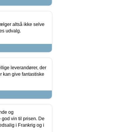
ælger altså ikke selve
res udvalg.
lige leverandører, der
r kan give fantastiske
unde og
od vin til prisen. De
dsalig i Frankrig og i