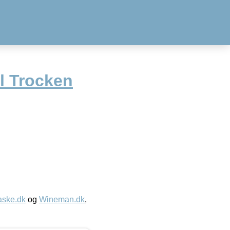
l Trocken
aske.dk
og
Wineman.dk
,