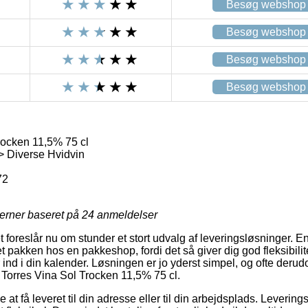
Besøg webshop
Besøg webshop
Besøg webshop
Besøg webshop
rocken 11,5% 75 cl
> Diverse Hvidvin
72
jerner baseret på
24
anmeldelser
et foreslår nu om stunder et stort udvalg af leveringsløsninger. 
t pakken hos en pakkeshop, fordi det så giver dig god fleksibilite
 ind i din kalender. Løsningen er jo yderst simpel, og ofte derudo
 Torres Vina Sol Trocken 11,5% 75 cl.
t få leveret til din adresse eller til din arbejdsplads. Leverings