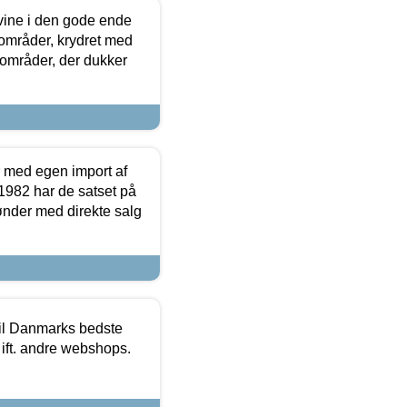
 vine i den gode ende
e områder, krydret med
 områder, der dukker
r med egen import af
i 1982 har de satset på
ønder med direkte salg
 til Danmarks bedste
 ift. andre webshops.