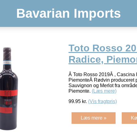
Bavarian Imports
Toto Rosso 20
Radice, Piemo
Â Toto Rosso 2019Â , Cascina 
PiemonteÂ Rødvin produceret 
Sauvignon og Merlot fra området
Piemonte.
(Læs mere)
99.95
kr.
(Vis fragtpris)
Læs mere »
Kø