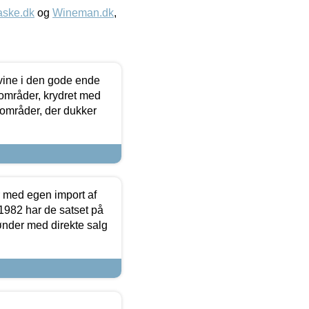
aske.dk
og
Wineman.dk
,
 vine i den gode ende
e områder, krydret med
 områder, der dukker
r med egen import af
i 1982 har de satset på
ønder med direkte salg