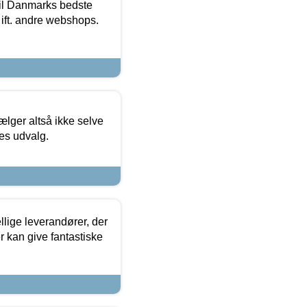
 til Danmarks bedste
 ift. andre webshops.
ælger altså ikke selve
res udvalg.
lige leverandører, der
r kan give fantastiske