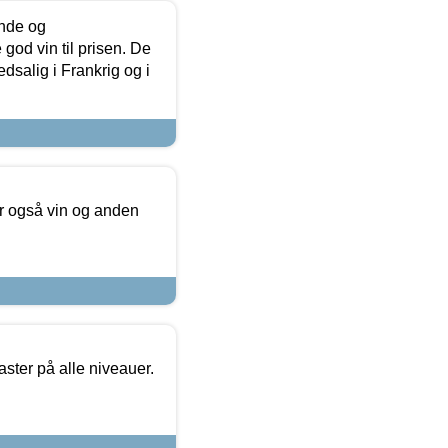
unde og
od vin til prisen. De
dsalig i Frankrig og i
er også vin og anden
ster på alle niveauer.