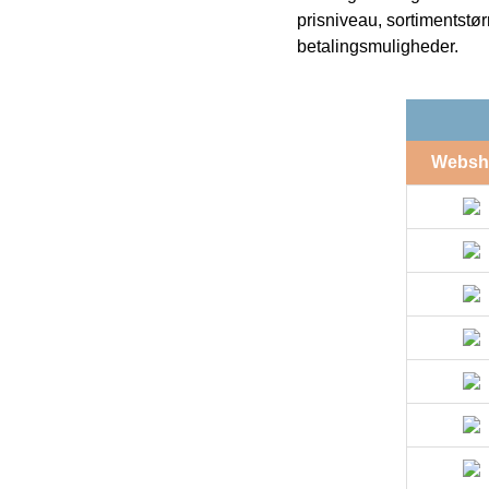
prisniveau, sortimentstø
betalingsmuligheder.
Websh