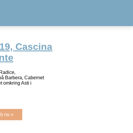
19, Cascina
nte
Radice,
på Barbera, Cabernet
 omkring Asti i
b nu »