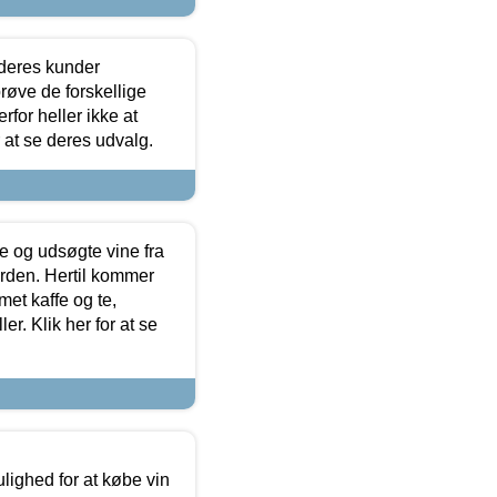
 deres kunder
røve de forskellige
for heller ikke at
r at se deres udvalg.
 og udsøgte vine fra
erden. Hertil kommer
et kaffe og te,
. Klik her for at se
ulighed for at købe vin