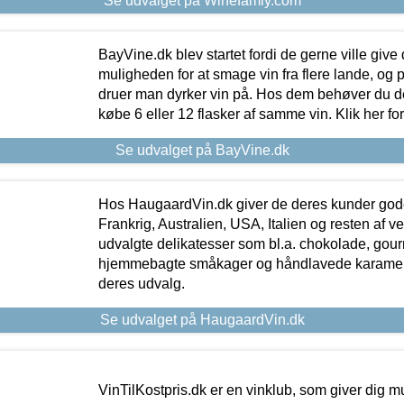
Se udvalget på Winefamly.com
BayVine.dk blev startet fordi de gerne ville give
muligheden for at smage vin fra flere lande, og p
druer man dyrker vin på. Hos dem behøver du der
købe 6 eller 12 flasker af samme vin. Klik her fo
Se udvalget på BayVine.dk
Hos HaugaardVin.dk giver de deres kunder gode
Frankrig, Australien, USA, Italien og resten af v
udvalgte delikatesser som bl.a. chokolade, gourm
hjemmebagte småkager og håndlavede karameller
deres udvalg.
Se udvalget på HaugaardVin.dk
VinTilKostpris.dk er en vinklub, som giver dig m