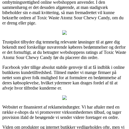
ombytningsrettighed online webshoppen anvender. I den
sammenhæng er det desuden afgørende, at man stadigvæk
bibeholder sin e-mail kvittering, så man fremadrettet vil kunne
bekræfte ordren af Toxic Waste Atomz Sour Chewy Candy, om du
er dreng eller pige.
Trustpilot tilbyder dig temmelig relevante løsninger til at gøre dig
bekendt med forskellige nuværende køberes bedømmelser og derfor
er det fornuftigt, at du betragter webshoppens ratings af Toxic Waste
Atomz Sour Chewy Candy før du placerer din ordre.
Facebook yder tillige absolut stabile genveje til at få indblik i online
butikkens kundetilfredshed. Tilmed møder vi mange firmaer på
nettet som giver folk mulighed for at formulere en bedømmelse af
deres købsoplevelse, hvilket ydermere kan drages fordel af til at
afveje hvor tilfredse kunderne er.
Websitet er finansieret af reklameindtægter. Vi har aftaler med en
række e-shops da vi promoverer virksomhedernes tilbud, og tager
provision ifald de besøgende vi sender videre foretager en ordre.
Viden om produkter og internet butikker vedligeholdes ofte, men vi