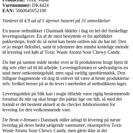
Varenummer:
DK4424
EAN:
5060045052100
Vurderet til
4.9
ud af 5 stjerner baseret på
31
anmeldelser
En masse netbutikker i Danmark tildeler i dag en hel del forskellige
leveringsudgaver. En af de mest benyttede er for øjeblikket
pakkeshops, fordi du så nemt kan hente ordren når du har tid. Den
er jo meget fleksibel, samt tit ydermere den mindst kostelige metode
til levering ved køb af Toxic Waste Atomz Sour Chewy Candy.
Du bør på samme måde tænke over at få produkterne bragt hjem til
dig selv eller ud til dit arbejde. Leveringsformen er sædvanligvis en
tand mere omkostningsfuld, men også vældig uproblematisk. Den
billigste fragtmetode vil dog til enhver tid være at hente produkterne
selv, hvilket beroer på at du lever i nærheden af netbutikkens lager.
Leveringstiden på Slik kan i nogle tilfælde være rigtig bestemmende
forudsat du står og skal bruge din pakke lige om lidt, så med det
formål er det bestemt aktuelt at du checker tidshorisonten for
levering for den vedkommende vare.
De fleste e-firmaer i Danmark stiller udsigt til levering på næste
hverdag på deres bedst sælgende varenumre, eksempelvis Toxic
Waste Atomz Sour Chewy Candy, men glem ikke at det