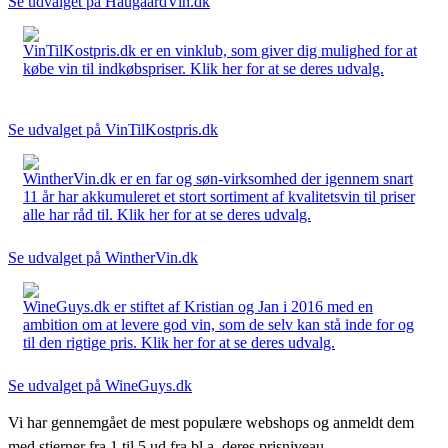
Se udvalget på HaugaardVin.dk
VinTilKostpris.dk er en vinklub, som giver dig mulighed for at
købe vin til indkøbspriser. Klik her for at se deres udvalg.
Se udvalget på VinTilKostpris.dk
WintherVin.dk er en far og søn-virksomhed der igennem snart
11 år har akkumuleret et stort sortiment af kvalitetsvin til priser
alle har råd til. Klik her for at se deres udvalg.
Se udvalget på WintherVin.dk
WineGuys.dk er stiftet af Kristian og Jan i 2016 med en
ambition om at levere god vin, som de selv kan stå inde for og
til den rigtige pris. Klik her for at se deres udvalg.
Se udvalget på WineGuys.dk
Vi har gennemgået de mest populære webshops og anmeldt dem
med stjerner fra 1 til 5 ud fra bl.a. deres prisniveau,