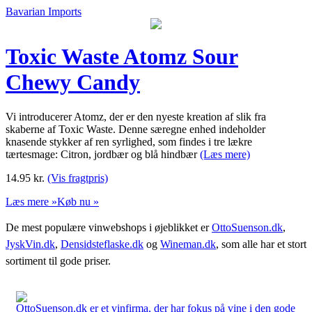
Bavarian Imports
Toxic Waste Atomz Sour
Chewy Candy
Vi introducerer Atomz, der er den nyeste kreation af slik fra
skaberne af Toxic Waste. Denne særegne enhed indeholder
knasende stykker af ren syrlighed, som findes i tre lækre
tærtesmage: Citron, jordbær og blå hindbær
(Læs mere)
14.95
kr.
(Vis fragtpris)
Læs mere »
Køb nu »
De mest populære vinwebshops i øjeblikket er
OttoSuenson.dk
,
JyskVin.dk
,
Densidsteflaske.dk
og
Wineman.dk
, som alle har et stort
sortiment til gode priser.
OttoSuenson.dk er et vinfirma, der har fokus på vine i den gode