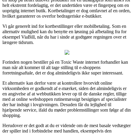
helt ekstremt fordelagtig, er det undertiden være et fingerpeg om en
uoprigtig internet butik. Kortbetalinger er dog omfavnet af en orden,
hvilket garanterer os overfor bedrageriske e-butikker.
Vi går generelt ind for kortbestillinger eller mobilbetaling. Som en
alternativ mulighed kan du benytte en løsning på afbetaling fra for
eksempel ViaBill, når du har i sinde at godtgøre regningen over et
længere tidsrum.
Forinden nogen bestiller på en Toxic Waste internet forhandler kan
man når alt kommer til alt tage stilling til e-shoppens
forretningsaftale, det er dog almindeligvis ikke super interessant.
Et alternativ kan derfor være at kontrollere hvorvidt online
virksomheden er godkendt af e-mærket, siden det almindeligvis er
en angivelse af at webbutikken lever op til de danske regler, tillige
med at online webshoppen rutinemæssigt besigtiges af specialister
der har indsigt i lovgivningen. Desuden får du lejlighed til
hjælpende service, ifald du møder problemstillinger som følge af din
shopping.
Herudover er det godt at du er vidende om de mest basale vedtægter
der spiller ind i forbindelse med handlen, eksempelvis den