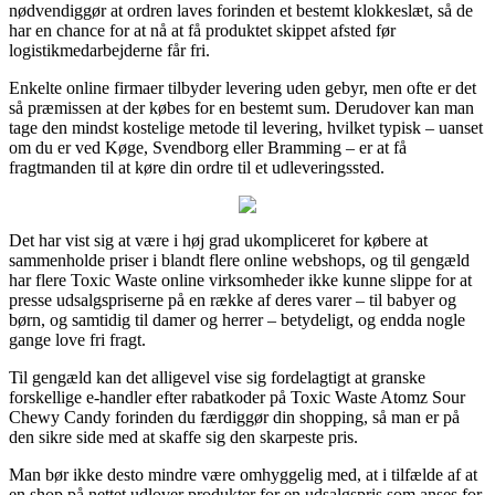
nødvendiggør at ordren laves forinden et bestemt klokkeslæt, så de
har en chance for at nå at få produktet skippet afsted før
logistikmedarbejderne får fri.
Enkelte online firmaer tilbyder levering uden gebyr, men ofte er det
så præmissen at der købes for en bestemt sum. Derudover kan man
tage den mindst kostelige metode til levering, hvilket typisk – uanset
om du er ved Køge, Svendborg eller Bramming – er at få
fragtmanden til at køre din ordre til et udleveringssted.
Det har vist sig at være i høj grad ukompliceret for købere at
sammenholde priser i blandt flere online webshops, og til gengæld
har flere Toxic Waste online virksomheder ikke kunne slippe for at
presse udsalgspriserne på en række af deres varer – til babyer og
børn, og samtidig til damer og herrer – betydeligt, og endda nogle
gange love fri fragt.
Til gengæld kan det alligevel vise sig fordelagtigt at granske
forskellige e-handler efter rabatkoder på Toxic Waste Atomz Sour
Chewy Candy forinden du færdiggør din shopping, så man er på
den sikre side med at skaffe sig den skarpeste pris.
Man bør ikke desto mindre være omhyggelig med, at i tilfælde af at
en shop på nettet udlover produkter for en udsalgspris som anses for