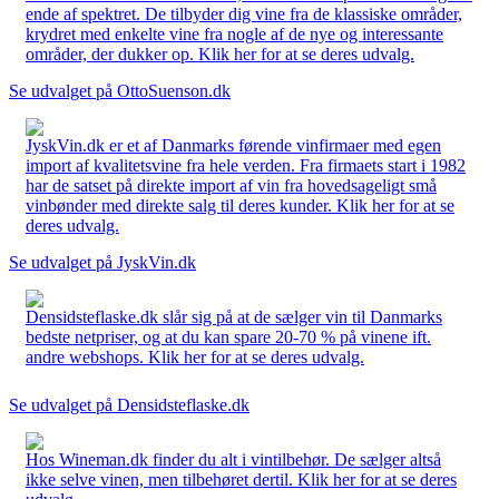
ende af spektret. De tilbyder dig vine fra de klassiske områder,
krydret med enkelte vine fra nogle af de nye og interessante
områder, der dukker op. Klik her for at se deres udvalg.
Se udvalget på OttoSuenson.dk
JyskVin.dk er et af Danmarks førende vinfirmaer med egen
import af kvalitetsvine fra hele verden. Fra firmaets start i 1982
har de satset på direkte import af vin fra hovedsageligt små
vinbønder med direkte salg til deres kunder. Klik her for at se
deres udvalg.
Se udvalget på JyskVin.dk
Densidsteflaske.dk slår sig på at de sælger vin til Danmarks
bedste netpriser, og at du kan spare 20-70 % på vinene ift.
andre webshops. Klik her for at se deres udvalg.
Se udvalget på Densidsteflaske.dk
Hos Wineman.dk finder du alt i vintilbehør. De sælger altså
ikke selve vinen, men tilbehøret dertil. Klik her for at se deres