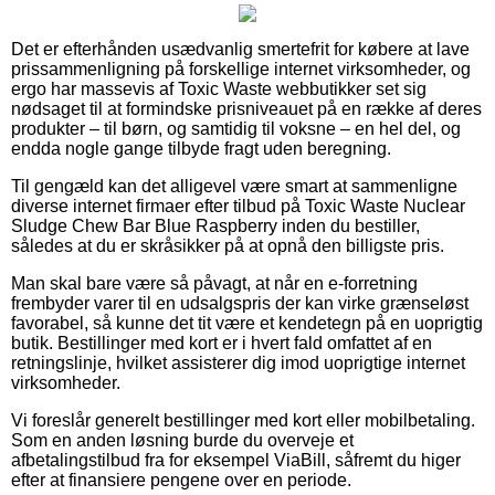
Det er efterhånden usædvanlig smertefrit for købere at lave
prissammenligning på forskellige internet virksomheder, og
ergo har massevis af Toxic Waste webbutikker set sig
nødsaget til at formindske prisniveauet på en række af deres
produkter – til børn, og samtidig til voksne – en hel del, og
endda nogle gange tilbyde fragt uden beregning.
Til gengæld kan det alligevel være smart at sammenligne
diverse internet firmaer efter tilbud på Toxic Waste Nuclear
Sludge Chew Bar Blue Raspberry inden du bestiller,
således at du er skråsikker på at opnå den billigste pris.
Man skal bare være så påvagt, at når en e-forretning
frembyder varer til en udsalgspris der kan virke grænseløst
favorabel, så kunne det tit være et kendetegn på en uoprigtig
butik. Bestillinger med kort er i hvert fald omfattet af en
retningslinje, hvilket assisterer dig imod uoprigtige internet
virksomheder.
Vi foreslår generelt bestillinger med kort eller mobilbetaling.
Som en anden løsning burde du overveje et
afbetalingstilbud fra for eksempel ViaBill, såfremt du higer
efter at finansiere pengene over en periode.