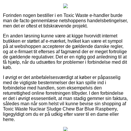
Forinden nogen bestiller i en Toxic Waste e-handler burde
man de facto gennemlæse netshoppens handelsbetingelser,
men det er oftest et tidskrævende projekt.
En anden løsning kunne være at kigge hvorvidt internet
butikken er støttet af e-mærket, hvilket kan være et sympol
på at webshoppen accepterer de gældende danske regler,
og at e-firmaet tit efterses af fagmænd der er meget fortrolige
de gældende regulativer. Det er en rigtig god anledning til at
få hjælp, når du udsættes for problemer i forbindelse med dit
køb.
I øvrigt er det anbefalelsesværdigt at køber er påpasselig
med de vigtigste bestemmelser der kan spille ind i
forbindelse med handlen, som eksempelvis den
returrettighed online forretningen tilbyder. I den forbindelse
er det i øvrigt essesentielt, at man stadig gemmer sin faktura,
således man når som helst vil kunne bevise sin shopping af
Toxic Waste Nuclear Sludge Chew Bar Blue Raspberry,
ligegyldigt om du er på udkig efter varer til en dame eller
herre.