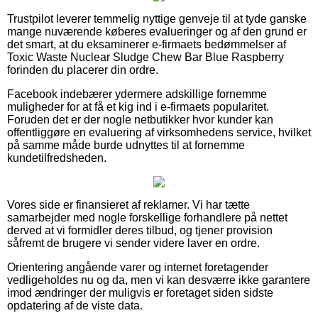
Trustpilot leverer temmelig nyttige genveje til at tyde ganske
mange nuværende køberes evalueringer og af den grund er
det smart, at du eksaminerer e-firmaets bedømmelser af
Toxic Waste Nuclear Sludge Chew Bar Blue Raspberry
forinden du placerer din ordre.
Facebook indebærer ydermere adskillige fornemme
muligheder for at få et kig ind i e-firmaets popularitet.
Foruden det er der nogle netbutikker hvor kunder kan
offentliggøre en evaluering af virksomhedens service, hvilket
på samme måde burde udnyttes til at fornemme
kundetilfredsheden.
Vores side er finansieret af reklamer. Vi har tætte
samarbejder med nogle forskellige forhandlere på nettet
derved at vi formidler deres tilbud, og tjener provision
såfremt de brugere vi sender videre laver en ordre.
Orientering angående varer og internet foretagender
vedligeholdes nu og da, men vi kan desværre ikke garantere
imod ændringer der muligvis er foretaget siden sidste
opdatering af de viste data.