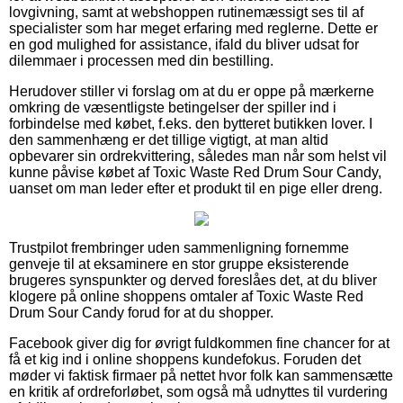
lovgivning, samt at webshoppen rutinemæssigt ses til af
specialister som har meget erfaring med reglerne. Dette er
en god mulighed for assistance, ifald du bliver udsat for
dilemmaer i processen med din bestilling.
Herudover stiller vi forslag om at du er oppe på mærkerne
omkring de væsentligste betingelser der spiller ind i
forbindelse med købet, f.eks. den bytteret butikken lover. I
den sammenhæng er det tillige vigtigt, at man altid
opbevarer sin ordrekvittering, således man når som helst vil
kunne påvise købet af Toxic Waste Red Drum Sour Candy,
uanset om man leder efter et produkt til en pige eller dreng.
Trustpilot frembringer uden sammenligning fornemme
genveje til at eksaminere en stor gruppe eksisterende
brugeres synspunkter og derved foreslåes det, at du bliver
klogere på online shoppens omtaler af Toxic Waste Red
Drum Sour Candy forud for at du shopper.
Facebook giver dig for øvrigt fuldkommen fine chancer for at
få et kig ind i online shoppens kundefokus. Foruden det
møder vi faktisk firmaer på nettet hvor folk kan sammensætte
en kritik af ordreforløbet, som også må udnyttes til vurdering