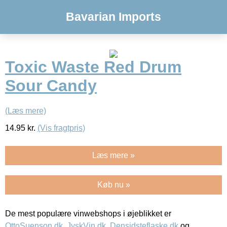
Bavarian Imports
Toxic Waste Red Drum
Sour Candy
(Læs mere)
14.95
kr.
(Vis fragtpris)
Læs mere »
Køb nu »
De mest populære vinwebshops i øjeblikket er
OttoSuenson.dk
,
JyskVin.dk
,
Densidsteflaske.dk
og