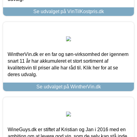
Se udvalget på VinTilKostpris.dk
WintherVin.dk er en far og søn-virksomhed der igennem
snart 11 år har akkumuleret et stort sortiment af
kvalitetsvin til priser alle har råd til. Klik her for at se
deres udvalg.
Se udvalget på WintherVin.dk
WineGuys.dk er stiftet af Kristian og Jan i 2016 med en
ambition om at levere god vin, som de selv kan stå inde