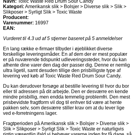
Navn:
Toxic Waste Red Drum Sour Candy
Kategori:
Amerikansk slik > Bolsjer > Diverse slik > Slik >
Slikposer > Syrligt Slik > Toxic Waste
Producent:
Varenummer:
16997
EAN:
Vurderet til
4.3
ud af 5 stjerner baseret på
5
anmeldelser
En lang række e-firmaer tilbyder i øjeblikket diverse
forskellige leveringsmåder. En af dem der er mest populær
er på nuværende tidspunkt udleveringssteder, hvor du kan
afhente dine varer den dag der passer dig. Denne er nemlig
ultra ligetil, samt desuden tillige den prisbilligste type af
levering ved køb af Toxic Waste Red Drum Sour Candy.
Du kan derudover forsøge at bestille levering til hvor du bor
eller til adressen på dit arbejde. Den er desværre en kende
mindre prisbillig, men endda temmelig problemfri. Den mest
prisbevidste fragtform vil dog til enhver tid være at hente
pakken selv, som desværre stiller krav om at du lever lige
ved e-forretningens lager.
Fragtperioden på Amerikansk slik > Bolsjer > Diverse slik >
Slik > Slikposer > Syrligt Slik > Toxic Waste er naturligvis
rigtig væsentlig ifald vi behøver varerne inden for få dage, så