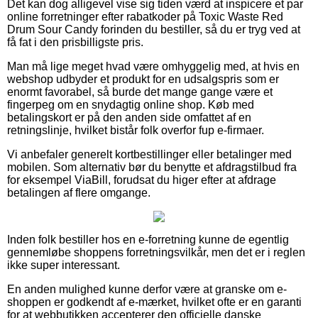
Det kan dog alligevel vise sig tiden værd at inspicere et par
online forretninger efter rabatkoder på Toxic Waste Red
Drum Sour Candy forinden du bestiller, så du er tryg ved at
få fat i den prisbilligste pris.
Man må lige meget hvad være omhyggelig med, at hvis en
webshop udbyder et produkt for en udsalgspris som er
enormt favorabel, så burde det mange gange være et
fingerpeg om en snydagtig online shop. Køb med
betalingskort er på den anden side omfattet af en
retningslinje, hvilket bistår folk overfor fup e-firmaer.
Vi anbefaler generelt kortbestillinger eller betalinger med
mobilen. Som alternativ bør du benytte et afdragstilbud fra
for eksempel ViaBill, forudsat du higer efter at afdrage
betalingen af flere omgange.
Inden folk bestiller hos en e-forretning kunne de egentlig
gennemløbe shoppens forretningsvilkår, men det er i reglen
ikke super interessant.
En anden mulighed kunne derfor være at granske om e-
shoppen er godkendt af e-mærket, hvilket ofte er en garanti
for at webbutikken accepterer den officielle danske