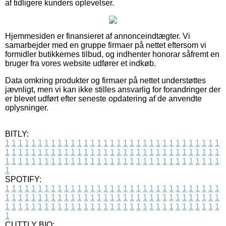
af tidligere kunders oplevelser.
Hjemmesiden er finansieret af annonceindtægter. Vi
samarbejder med en gruppe firmaer på nettet eftersom vi
formidler butikkernes tilbud, og indhenter honorar såfremt en
bruger fra vores website udfører et indkøb.
Data omkring produkter og firmaer på nettet understøttes
jævnligt, men vi kan ikke stilles ansvarlig for forandringer der
er blevet udført efter seneste opdatering af de anvendte
oplysninger.
BITLY:
1
1
1
1
1
1
1
1
1
1
1
1
1
1
1
1
1
1
1
1
1
1
1
1
1
1
1
1
1
1
1
1
1
1
1
1
1
1
1
1
1
1
1
1
1
1
1
1
1
1
1
1
1
1
1
1
1
1
1
1
1
1
1
1
1
1
1
1
1
1
1
1
1
1
1
1
1
1
1
1
1
1
1
1
1
1
1
1
1
1
1
1
1
1
1
1
1
1
1
1
SPOTIFY:
1
1
1
1
1
1
1
1
1
1
1
1
1
1
1
1
1
1
1
1
1
1
1
1
1
1
1
1
1
1
1
1
1
1
1
1
1
1
1
1
1
1
1
1
1
1
1
1
1
1
1
1
1
1
1
1
1
1
1
1
1
1
1
1
1
1
1
1
1
1
1
1
1
1
1
1
1
1
1
1
1
1
1
1
1
1
1
1
1
1
1
1
1
1
1
1
1
1
1
1
CUTTLY BIO: