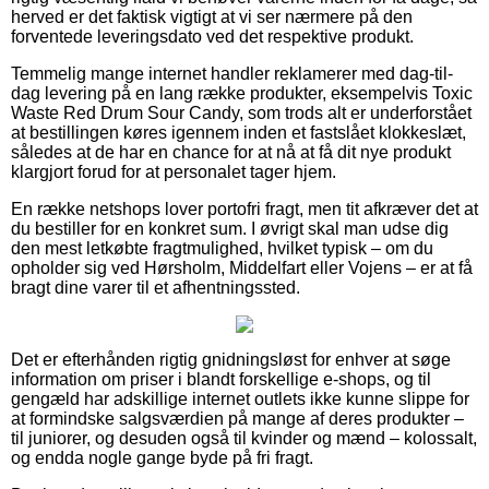
herved er det faktisk vigtigt at vi ser nærmere på den
forventede leveringsdato ved det respektive produkt.
Temmelig mange internet handler reklamerer med dag-til-
dag levering på en lang række produkter, eksempelvis Toxic
Waste Red Drum Sour Candy, som trods alt er underforstået
at bestillingen køres igennem inden et fastslået klokkeslæt,
således at de har en chance for at nå at få dit nye produkt
klargjort forud for at personalet tager hjem.
En række netshops lover portofri fragt, men tit afkræver det at
du bestiller for en konkret sum. I øvrigt skal man udse dig
den mest letkøbte fragtmulighed, hvilket typisk – om du
opholder sig ved Hørsholm, Middelfart eller Vojens – er at få
bragt dine varer til et afhentningssted.
Det er efterhånden rigtig gnidningsløst for enhver at søge
information om priser i blandt forskellige e-shops, og til
gengæld har adskillige internet outlets ikke kunne slippe for
at formindske salgsværdien på mange af deres produkter –
til juniorer, og desuden også til kvinder og mænd – kolossalt,
og endda nogle gange byde på fri fragt.