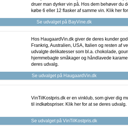
druer man dyrker vin på. Hos dem behøver du der
købe 6 eller 12 flasker af samme vin. Klik her fo
Se udvalget på BayVine.dk
Hos HaugaardVin.dk giver de deres kunder gode
Frankrig, Australien, USA, Italien og resten af v
udvalgte delikatesser som bl.a. chokolade, gourm
hjemmebagte småkager og håndlavede karameller
deres udvalg.
Se udvalget på HaugaardVin.dk
VinTilKostpris.dk er en vinklub, som giver dig m
til indkøbspriser. Klik her for at se deres udvalg.
Se udvalget på VinTilKostpris.dk