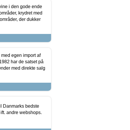
 vine i den gode ende
e områder, krydret med
 områder, der dukker
r med egen import af
i 1982 har de satset på
ønder med direkte salg
 til Danmarks bedste
 ift. andre webshops.