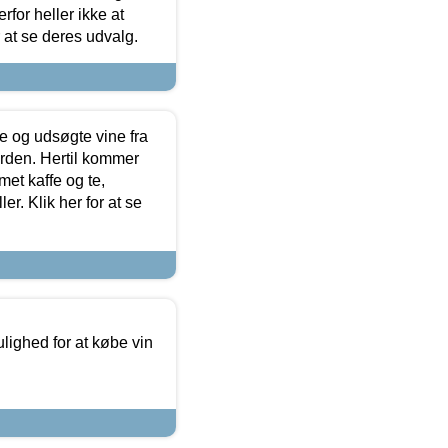
for heller ikke at
r at se deres udvalg.
 og udsøgte vine fra
erden. Hertil kommer
et kaffe og te,
. Klik her for at se
ulighed for at købe vin