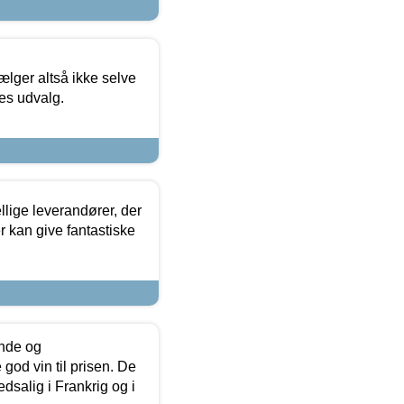
ælger altså ikke selve
res udvalg.
lige leverandører, der
r kan give fantastiske
unde og
od vin til prisen. De
dsalig i Frankrig og i