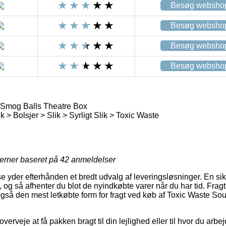
Besøg websho
Besøg websho
Besøg websho
Besøg websho
 Smog Balls Theatre Box
 > Bolsjer > Slik > Syrligt Slik > Toxic Waste
jerner baseret på
42
anmeldelser
e yder efterhånden et bredt udvalg af leveringsløsninger. En sik
og så afhenter du blot de nyindkøbte varer når du har tid. Frag
også den mest letkøbte form for fragt ved køb af Toxic Waste S
veje at få pakken bragt til din lejlighed eller til hvor du arbej