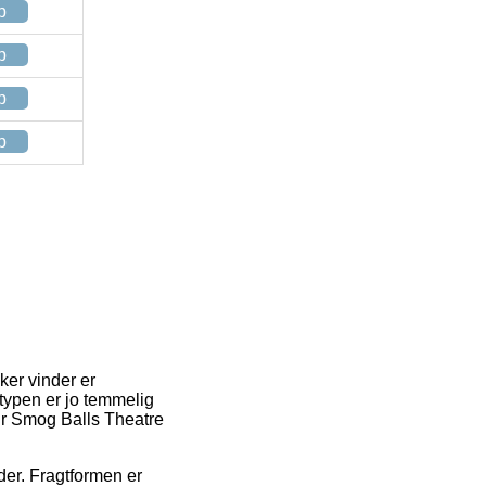
p
p
p
p
ker vinder er
ttypen er jo temmelig
our Smog Balls Theatre
der. Fragtformen er