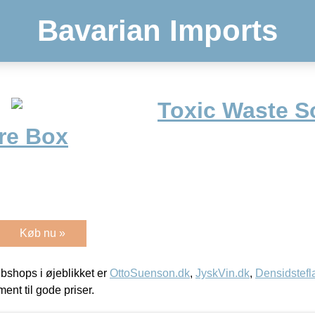
Bavarian Imports
Toxic Waste 
tre Box
Køb nu »
shops i øjeblikket er
OttoSuenson.dk
,
JyskVin.dk
,
Densidstefl
ment til gode priser.