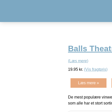
Balls Thea
(Læs mere)
19.95
kr.
(Vis fragtpris)
Læs mere »
De mest populære vinweb
som alle har et stort sorti