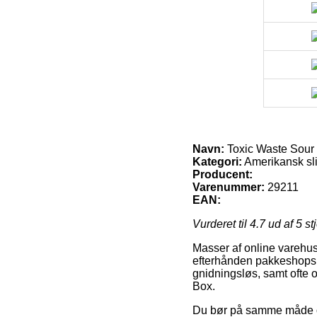
Navn:
Toxic Waste Sour
Kategori:
Amerikansk slik
Producent:
Varenummer:
29211
EAN:
Vurderet til
4.7
ud af 5 st
Masser af online varehus
efterhånden pakkeshops, 
gnidningsløs, samt ofte 
Box.
Du bør på samme måde over