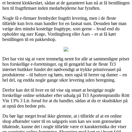
et bestemt klokkeslæt, sådan at de garanteret kan nå at få bestillingen
hen til fragtfirmaet inden medarbejderne har fyraften.
Nogle få e-firmaer frembyder fragtfri levering, men i de fleste
tilfælde kun hvis man handler for en fastsat sum. Desuden bør man
vælge den mindst kostelige fragttype, som gerne – hvad end du
opholder sig nær Køge, Vordingborg eller Aars – er at få kørt
bestillingen til en pakkeshop.
Det har vist sig at være temmelig nemt for alle at sammenligne priser
hos forskellige e-forretninger, og til gengæld har de fleste Tr3
internet butikker fundet det nødvendigt at trykke prisniveauet på
produkterne – til babyer og børn, men også til herrer og damer – en
hel del, og endda nogle gange sikre levering uden beregning.
Derfor kan det til hver en tid vise sig smart at besigtige nogle
forskellige online selskaber efter udsalg på Tr3 Aportempranillo Rött
Vin 13% 3 Ltr. forud for at du handler, sådan at du er skudsikker på
at opnå den bedste pris.
Du bør lige meget hvad ikke glemme, at i tilfælde af at en online
shop afhænder varer til en salgspris som kan ses som grænseløst
tiltalende, kunne det i nogle tilfælde være et karakteristika der viser
en uoprigtig online forretning. Shopping med kort er i hvert fald