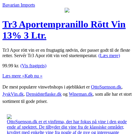
Bavarian Imports
Tr3 Aportempranillo Rött Vin
13% 3 Ltr.
Tr3 Apor rött vin er en frugtagtig rødvin, der passer godt til de fleste
retter. Servér Tr3 Apor rött vin ved stuetemperatur.
(Læs mere)
99.99
kr.
(Vis fragtpris)
Læs mere »
Køb nu »
De mest populære vinwebshops i øjeblikket er
OttoSuenson.dk
,
JyskVin.dk
,
Densidsteflaske.dk
og
Wineman.dk
, som alle har et stort
sortiment til gode priser.
OttoSuenson.dk er et vinfirma, der har fokus på vine i den gode
ende af spektret. De tilbyder dig vine fra de klassiske områder,
krydret med enkelte vine fra nogle af de nye og interessante