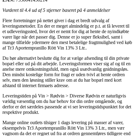
Vurderet til
4.4
ud af 5 stjerner baseret på
4
anmeldelser
Flere forretninger på nettet giver i dag et bredt udvalg af
leveringsmetoder. En der er meget almindelig er p.t. at få leveret til
et udleveringssted, hvor det er nemt for dig at hente de nyindkøbte
varer lige når det passer dig. Denne er jo super fleksibel, samt i
mange tilfælde ydermere den mest betalelige fragtmulighed ved køb
af Tr3 Aportempranillo Rött Vin 13% 3 Ltr..
Du bør alternativt beslutte dig for at vælge afsending til din private
bopæl eller ud på dit arbejde. Leveringsformen viser sig af og til en
anelse mere omkostningsfuld, men også usædvanlig gnidningsløs.
Den mindst kostelige form for fragt er uden tvivl at hente ordren
selv, men den løsning stiller krav om at du har bopæl med kort
afstand til internet firmaets adresse.
Leveringstiden på Vin > Rødvin > Diverse Rødvin er naturligvis
vældig væsentlig om du har behov for din ordre omgående, og
derfor er det særdeles passende at vi ser leveringstidspunktet for det
respektive produkt.
Mange online outlets tilsiger 1 dags levering på masser af varer,
eksempelvis Tr3 Aportempranillo Rött Vin 13% 3 Ltr., men vær
vagtsom da det er regnet ud fra at ordren gennemføres tidligere end