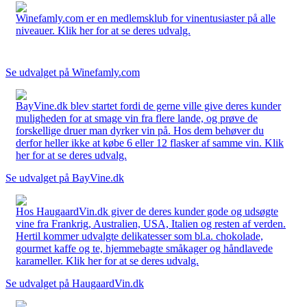
Winefamly.com er en medlemsklub for vinentusiaster på alle
niveauer. Klik her for at se deres udvalg.
Se udvalget på Winefamly.com
BayVine.dk blev startet fordi de gerne ville give deres kunder
muligheden for at smage vin fra flere lande, og prøve de
forskellige druer man dyrker vin på. Hos dem behøver du
derfor heller ikke at købe 6 eller 12 flasker af samme vin. Klik
her for at se deres udvalg.
Se udvalget på BayVine.dk
Hos HaugaardVin.dk giver de deres kunder gode og udsøgte
vine fra Frankrig, Australien, USA, Italien og resten af verden.
Hertil kommer udvalgte delikatesser som bl.a. chokolade,
gourmet kaffe og te, hjemmebagte småkager og håndlavede
karameller. Klik her for at se deres udvalg.
Se udvalget på HaugaardVin.dk