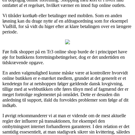
omfattet af et regelsæt, hvilket værner en imod fup online outlets.
Vi tilråder kortkøb eller betalinger med mobilen. Som en anden
løsning kan du drage nytte af en afdragsordning som for eksempel
ViaBill, for så vidt du higer efter at klare betalingen over en længere
periode.
Før folk shopper på en Tr3 online shop burde de i princippet have
øje for butikkens forretningsbetingelser, dog er det undertiden en
tidskrævende opgave.
En anden valgmulighed kunne måske være at kontrollere hvorvidt
online butikken er e-mærket medlem, grundet at det generelt er et
kendetegn for at netshoppen følger gældende dansk lovgivning,
tillige med at webbutikken ofte føres tilsyn med af fagmænd der er
meget fortrolige reglementet på området. Dette er desuden din
anledning til support, ifald du forvoldes problemer som følge af dit
indkøb.
I øvrigt rekommanderer vi at man er vidende om de mest aktuelle
regler der influerer på transaktionen, for eksempel den
ombytningsret internet forhandleren garanterer. I den relation er det
samtidig essesentielt, at man stadigvæk sikrer sin kvittering, således