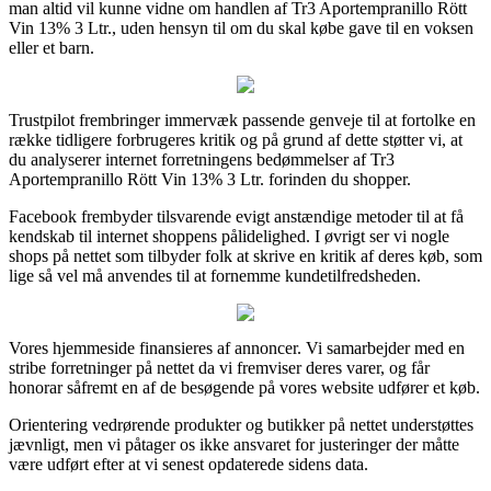
man altid vil kunne vidne om handlen af Tr3 Aportempranillo Rött
Vin 13% 3 Ltr., uden hensyn til om du skal købe gave til en voksen
eller et barn.
Trustpilot frembringer immervæk passende genveje til at fortolke en
række tidligere forbrugeres kritik og på grund af dette støtter vi, at
du analyserer internet forretningens bedømmelser af Tr3
Aportempranillo Rött Vin 13% 3 Ltr. forinden du shopper.
Facebook frembyder tilsvarende evigt anstændige metoder til at få
kendskab til internet shoppens pålidelighed. I øvrigt ser vi nogle
shops på nettet som tilbyder folk at skrive en kritik af deres køb, som
lige så vel må anvendes til at fornemme kundetilfredsheden.
Vores hjemmeside finansieres af annoncer. Vi samarbejder med en
stribe forretninger på nettet da vi fremviser deres varer, og får
honorar såfremt en af de besøgende på vores website udfører et køb.
Orientering vedrørende produkter og butikker på nettet understøttes
jævnligt, men vi påtager os ikke ansvaret for justeringer der måtte
være udført efter at vi senest opdaterede sidens data.