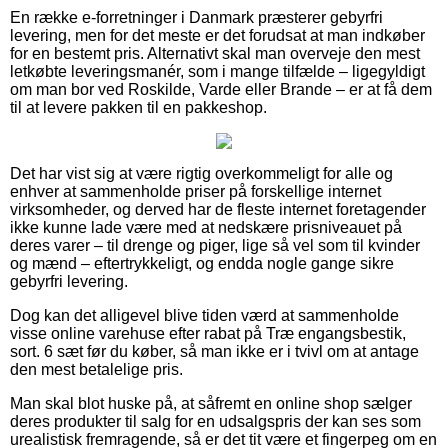
En række e-forretninger i Danmark præsterer gebyrfri
levering, men for det meste er det forudsat at man indkøber
for en bestemt pris. Alternativt skal man overveje den mest
letkøbte leveringsmanér, som i mange tilfælde – ligegyldigt
om man bor ved Roskilde, Varde eller Brande – er at få dem
til at levere pakken til en pakkeshop.
Det har vist sig at være rigtig overkommeligt for alle og
enhver at sammenholde priser på forskellige internet
virksomheder, og derved har de fleste internet foretagender
ikke kunne lade være med at nedskære prisniveauet på
deres varer – til drenge og piger, lige så vel som til kvinder
og mænd – eftertrykkeligt, og endda nogle gange sikre
gebyrfri levering.
Dog kan det alligevel blive tiden værd at sammenholde
visse online varehuse efter rabat på Træ engangsbestik,
sort. 6 sæt før du køber, så man ikke er i tvivl om at antage
den mest betalelige pris.
Man skal blot huske på, at såfremt en online shop sælger
deres produkter til salg for en udsalgspris der kan ses som
urealistisk fremragende, så er det tit være et fingerpeg om en