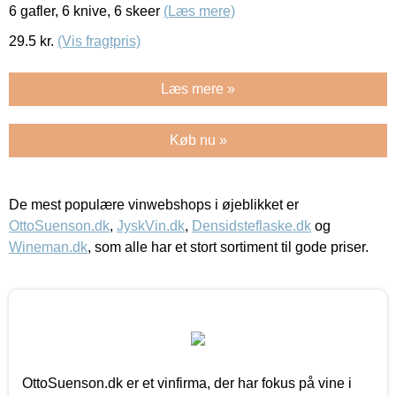
6 gafler, 6 knive, 6 skeer
(Læs mere)
29.5
kr.
(Vis fragtpris)
Læs mere »
Køb nu »
De mest populære vinwebshops i øjeblikket er
OttoSuenson.dk
,
JyskVin.dk
,
Densidsteflaske.dk
og
Wineman.dk
, som alle har et stort sortiment til gode priser.
OttoSuenson.dk er et vinfirma, der har fokus på vine i