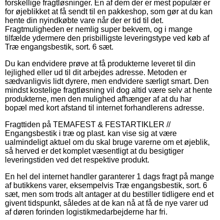
forskellige fragtløsninger. En af dem der er mest populær er
for øjeblikket at få sendt til en pakkeshop, som gør at du kan
hente din nyindkøbte vare når der er tid til det.
Fragtmuligheden er nemlig super bekvem, og i mange
tilfælde ydermere den prisbilligste leveringstype ved køb af
Træ engangsbestik, sort. 6 sæt.
Du kan endvidere prøve at få produkterne leveret til din
lejlighed eller ud til dit arbejdes adresse. Metoden er
sædvanligvis lidt dyrere, men endvidere særligt smart. Den
mindst kostelige fragtløsning vil dog altid være selv at hente
produkterne, men den mulighed afhænger af at du har
bopæl med kort afstand til internet forhandlerens adresse.
Fragttiden på TEMAFEST & FESTARTIKLER //
Engangsbestik i træ og plast. kan vise sig at være
ualmindeligt aktuel om du skal bruge varerne om et øjeblik,
så herved er det komplet væsentligt at du besigtiger
leveringstiden ved det respektive produkt.
En hel del internet handler garanterer 1 dags fragt på mange
af butikkens varer, eksempelvis Træ engangsbestik, sort. 6
sæt, men som trods alt antager at du bestiller tidligere end et
givent tidspunkt, således at de kan nå at få de nye varer ud
af døren forinden logistikmedarbejderne har fri.