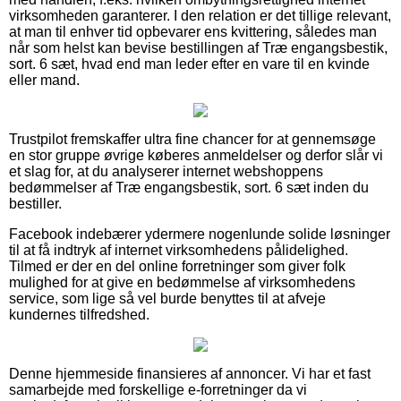
virksomheden garanterer. I den relation er det tillige relevant,
at man til enhver tid opbevarer ens kvittering, således man
når som helst kan bevise bestillingen af Træ engangsbestik,
sort. 6 sæt, hvad end man leder efter en vare til en kvinde
eller mand.
Trustpilot fremskaffer ultra fine chancer for at gennemsøge
en stor gruppe øvrige køberes anmeldelser og derfor slår vi
et slag for, at du analyserer internet webshoppens
bedømmelser af Træ engangsbestik, sort. 6 sæt inden du
bestiller.
Facebook indebærer ydermere nogenlunde solide løsninger
til at få indtryk af internet virksomhedens pålidelighed.
Tilmed er der en del online forretninger som giver folk
mulighed for at give en bedømmelse af virksomhedens
service, som lige så vel burde benyttes til at afveje
kundernes tilfredshed.
Denne hjemmeside finansieres af annoncer. Vi har et fast
samarbejde med forskellige e-forretninger da vi