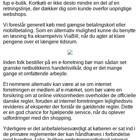
fup e-butik. Kortkøb er ikke desto mindre en del af en
retningslinje, der dækker dig som kunde overfor uoprigtige
webshops.
Vi foreslår generelt køb med gængse betalingskort eller
mobilbetaling. Som en alternativ mulighed kunne du benytte
en løsning fra eksempelvis ViaBill, når du agter at klare
pengene over et længere tidsrum.
Inden folk bestiller på en e-forretning bør man sådan set
granske netbutikkens handelsvilkår, dog er det mange
gange et omfattende arbejde.
Et nemmere alternativ kan være at se om internet
forretningen er medlem af e-mærket, som bør være en
forsikring om at online virksomheden overholder de officielle
danske regler, foruden at internet forretningen lejlighedsvis
revideres af eksperter der forstår de gældende regler. Dette
er en god chance for hjælpende service, når du oplever
udfordringer med din shopping.
Yderligere er det anbefalelsesværdigt at køberen er sat ind i
de primære reglementer der kan håndhæves i forbindelse
med handlen, f.eks. hvilken ombytningsrettighed internet