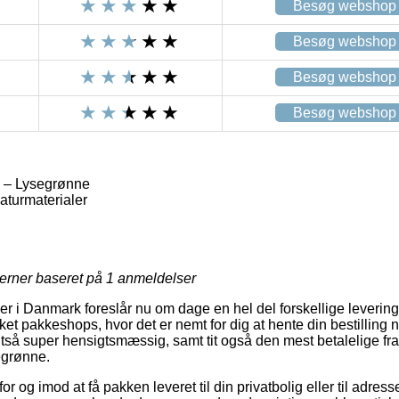
Besøg webshop
Besøg webshop
Besøg webshop
Besøg webshop
k – Lysegrønne
aturmaterialer
jerner baseret på
1
anmeldelser
ker i Danmark foreslår nu om dage en hel del forskellige leveri
ket pakkeshops, hvor det er nemt for dig at hente din bestilling n
tså super hensigtsmæssig, samt tit også den mest betalelige fra
egrønne.
r og imod at få pakken leveret til din privatbolig eller til adress