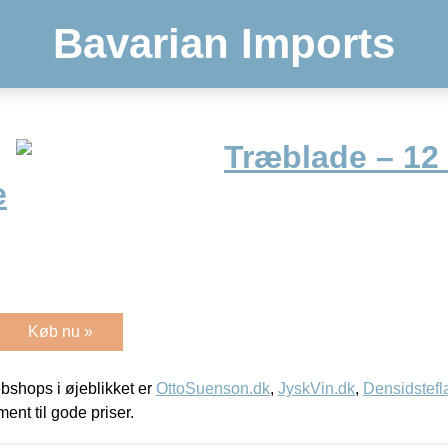
Bavarian Imports
Træblade – 12 
e
Køb nu »
shops i øjeblikket er
OttoSuenson.dk
,
JyskVin.dk
,
Densidstefl
ment til gode priser.