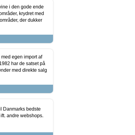
 vine i den gode ende
e områder, krydret med
 områder, der dukker
r med egen import af
i 1982 har de satset på
ønder med direkte salg
 til Danmarks bedste
 ift. andre webshops.