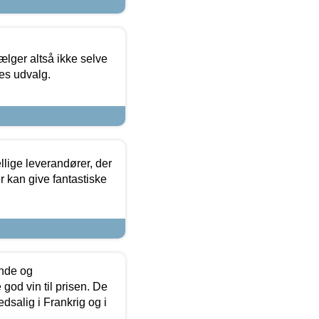
ælger altså ikke selve
res udvalg.
lige leverandører, der
r kan give fantastiske
unde og
od vin til prisen. De
dsalig i Frankrig og i