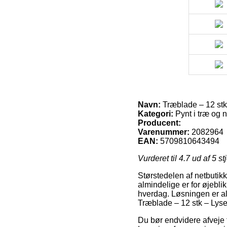
Navn:
Træblade – 12 st
Kategori:
Pynt i træ og n
Producent:
Varenummer:
2082964
EAN:
5709810643494
Vurderet til
4.7
ud af 5 st
Størstedelen af netbutik
almindelige er for øjeblik
hverdag. Løsningen er al
Træblade – 12 stk – Lys
Du bør endvidere afveje fo