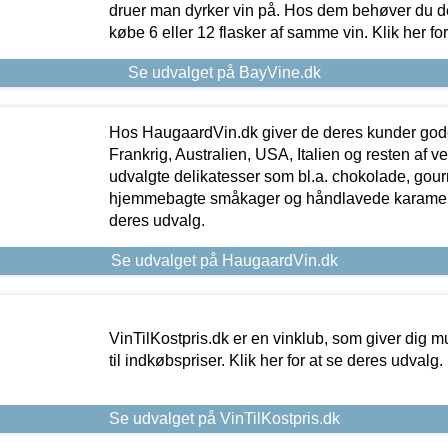
druer man dyrker vin på. Hos dem behøver du der
købe 6 eller 12 flasker af samme vin. Klik her fo
Se udvalget på BayVine.dk
Hos HaugaardVin.dk giver de deres kunder gode
Frankrig, Australien, USA, Italien og resten af v
udvalgte delikatesser som bl.a. chokolade, gourm
hjemmebagte småkager og håndlavede karameller
deres udvalg.
Se udvalget på HaugaardVin.dk
VinTilKostpris.dk er en vinklub, som giver dig m
til indkøbspriser. Klik her for at se deres udvalg.
Se udvalget på VinTilKostpris.dk