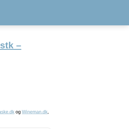
stk –
aske.dk
og
Wineman.dk
,