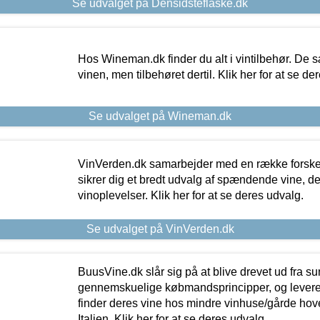
Se udvalget på Densidsteflaske.dk
Hos Wineman.dk finder du alt i vintilbehør. De s
vinen, men tilbehøret dertil. Klik her for at se de
Se udvalget på Wineman.dk
VinVerden.dk samarbejder med en række forskel
sikrer dig et bredt udvalg af spændende vine, de
vinoplevelser. Klik her for at se deres udvalg.
Se udvalget på VinVerden.dk
BuusVine.dk slår sig på at blive drevet ud fra s
gennemskuelige købmandsprincipper, og levere g
finder deres vine hos mindre vinhuse/gårde hove
Italien. Klik her for at se deres udvalg.