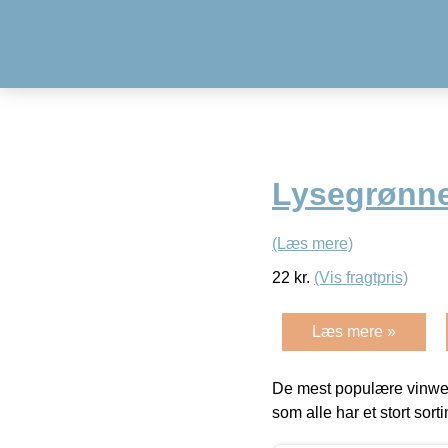
Lysegrønn
(Læs mere)
22
kr.
(Vis fragtpris)
Læs mere »
De mest populære vinweb
som alle har et stort sorti