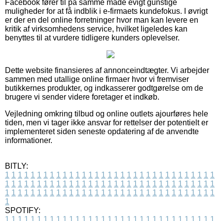
Facebook fører til på samme måde evigt gunstige
muligheder for at få indblik i e-firmaets kundefokus. I øvrigt
er der en del online forretninger hvor man kan levere en
kritik af virksomhedens service, hvilket ligeledes kan
benyttes til at vurdere tidligere kunders oplevelser.
Dette website finansieres af annonceindtægter. Vi arbejder
sammen med utallige online firmaer hvor vi fremviser
butikkernes produkter, og indkasserer godtgørelse om de
brugere vi sender videre foretager et indkøb.
Vejledning omkring tilbud og online outlets ajourføres hele
tiden, men vi tager ikke ansvar for rettelser der potentielt er
implementeret siden seneste opdatering af de anvendte
informationer.
BITLY:
1
1
1
1
1
1
1
1
1
1
1
1
1
1
1
1
1
1
1
1
1
1
1
1
1
1
1
1
1
1
1
1
1
1
1
1
1
1
1
1
1
1
1
1
1
1
1
1
1
1
1
1
1
1
1
1
1
1
1
1
1
1
1
1
1
1
1
1
1
1
1
1
1
1
1
1
1
1
1
1
1
1
1
1
1
1
1
1
1
1
1
1
1
1
1
1
1
1
1
1
SPOTIFY:
1
1
1
1
1
1
1
1
1
1
1
1
1
1
1
1
1
1
1
1
1
1
1
1
1
1
1
1
1
1
1
1
1