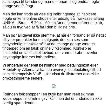
samt også til kvinder og mænd – enormt, og endda nogle
gange yde fri fragt.
Men det kan trods alt vise sig indbringende at inspicere
nogle enkelte online shops efter udsalg på Trækasse aflang
UNIKA – Brun – B 20 x L 60 cm før du gennemfører dit køb,
så du er tryg ved at få fat i den billigste pris.
Man bør alligevel ikke glemme, at når en forhandler på nettet
tilbyder produkter for en salgspris der kan ses som
besynderligt attraktiv, så bør det mange gange være et
fingerpeg om en falsk online virksomhed. Kortkøb er
imidlertid omfattet af et lovbud, der værner køber overfor
snydagtige internet forhandlere.
Vi anbefaler generelt bestillinger med betalingskort eller
MobilePay. Alternativt kan du overveje et afbetalingstilbud
som eksempelvis ViaBill, forudsat du tilstræber at dække
omkostningerne senere.
Forinden folk shopper i en butik bør man reelt skimme
webshoppens forretningsvilkår, men det er undertiden ikke
særlig spændende.