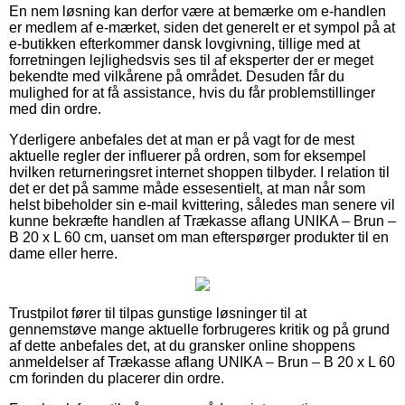
En nem løsning kan derfor være at bemærke om e-handlen
er medlem af e-mærket, siden det generelt er et sympol på at
e-butikken efterkommer dansk lovgivning, tillige med at
forretningen lejlighedsvis ses til af eksperter der er meget
bekendte med vilkårene på området. Desuden får du
mulighed for at få assistance, hvis du får problemstillinger
med din ordre.
Yderligere anbefales det at man er på vagt for de mest
aktuelle regler der influerer på ordren, som for eksempel
hvilken returneringsret internet shoppen tilbyder. I relation til
det er det på samme måde essesentielt, at man når som
helst bibeholder sin e-mail kvittering, således man senere vil
kunne bekræfte handlen af Trækasse aflang UNIKA – Brun –
B 20 x L 60 cm, uanset om man efterspørger produkter til en
dame eller herre.
Trustpilot fører til tilpas gunstige løsninger til at
gennemstøve mange aktuelle forbrugeres kritik og på grund
af dette anbefales det, at du gransker online shoppens
anmeldelser af Trækasse aflang UNIKA – Brun – B 20 x L 60
cm forinden du placerer din ordre.