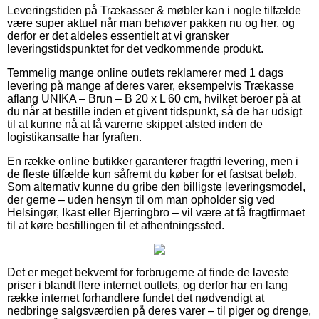
Leveringstiden på Trækasser & møbler kan i nogle tilfælde
være super aktuel når man behøver pakken nu og her, og
derfor er det aldeles essentielt at vi gransker
leveringstidspunktet for det vedkommende produkt.
Temmelig mange online outlets reklamerer med 1 dags
levering på mange af deres varer, eksempelvis Trækasse
aflang UNIKA – Brun – B 20 x L 60 cm, hvilket beroer på at
du når at bestille inden et givent tidspunkt, så de har udsigt
til at kunne nå at få varerne skippet afsted inden de
logistikansatte har fyraften.
En række online butikker garanterer fragtfri levering, men i
de fleste tilfælde kun såfremt du køber for et fastsat beløb.
Som alternativ kunne du gribe den billigste leveringsmodel,
der gerne – uden hensyn til om man opholder sig ved
Helsingør, Ikast eller Bjerringbro – vil være at få fragtfirmaet
til at køre bestillingen til et afhentningssted.
Det er meget bekvemt for forbrugerne at finde de laveste
priser i blandt flere internet outlets, og derfor har en lang
række internet forhandlere fundet det nødvendigt at
nedbringe salgsværdien på deres varer – til piger og drenge,