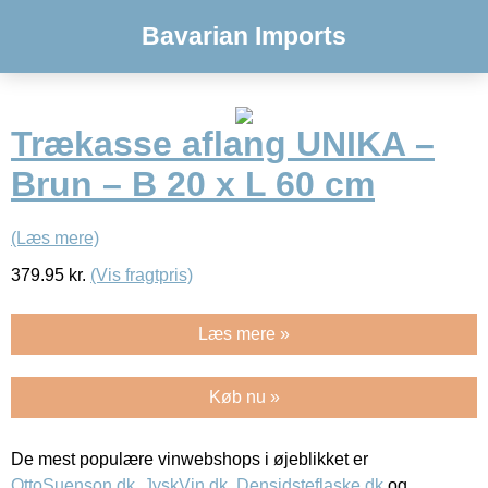
Bavarian Imports
Trækasse aflang UNIKA –
Brun – B 20 x L 60 cm
(Læs mere)
379.95
kr.
(Vis fragtpris)
Læs mere »
Køb nu »
De mest populære vinwebshops i øjeblikket er
OttoSuenson.dk
,
JyskVin.dk
,
Densidsteflaske.dk
og