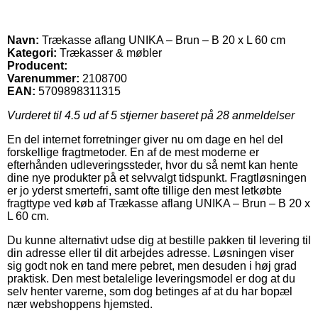
Navn:
Trækasse aflang UNIKA – Brun – B 20 x L 60 cm
Kategori:
Trækasser & møbler
Producent:
Varenummer:
2108700
EAN:
5709898311315
Vurderet til
4.5
ud af 5 stjerner baseret på
28
anmeldelser
En del internet forretninger giver nu om dage en hel del
forskellige fragtmetoder. En af de mest moderne er
efterhånden udleveringssteder, hvor du så nemt kan hente
dine nye produkter på et selvvalgt tidspunkt. Fragtløsningen
er jo yderst smertefri, samt ofte tillige den mest letkøbte
fragttype ved køb af Trækasse aflang UNIKA – Brun – B 20 x
L 60 cm.
Du kunne alternativt udse dig at bestille pakken til levering til
din adresse eller til dit arbejdes adresse. Løsningen viser
sig godt nok en tand mere pebret, men desuden i høj grad
praktisk. Den mest betalelige leveringsmodel er dog at du
selv henter varerne, som dog betinges af at du har bopæl
nær webshoppens hjemsted.