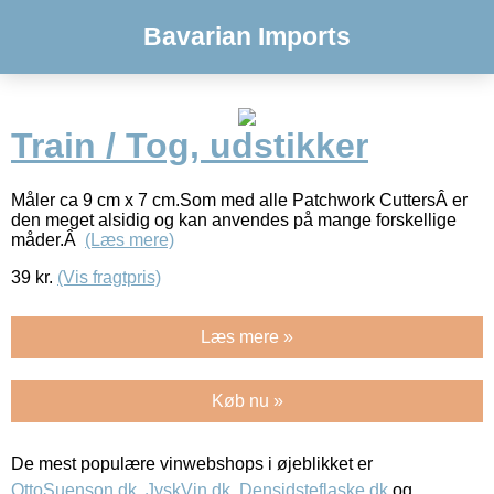
Bavarian Imports
Train / Tog, udstikker
Måler ca 9 cm x 7 cm.Som med alle Patchwork CuttersÂ er
den meget alsidig og kan anvendes på mange forskellige
måder.Â
(Læs mere)
39
kr.
(Vis fragtpris)
Læs mere »
Køb nu »
De mest populære vinwebshops i øjeblikket er
OttoSuenson.dk
,
JyskVin.dk
,
Densidsteflaske.dk
og