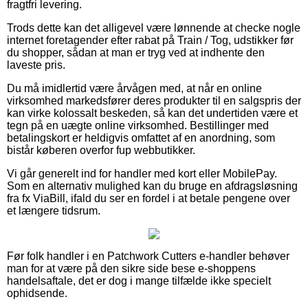
fragtfri levering.
Trods dette kan det alligevel være lønnende at checke nogle
internet foretagender efter rabat på Train / Tog, udstikker før
du shopper, sådan at man er tryg ved at indhente den
laveste pris.
Du må imidlertid være årvågen med, at når en online
virksomhed markedsfører deres produkter til en salgspris der
kan virke kolossalt beskeden, så kan det undertiden være et
tegn på en uægte online virksomhed. Bestillinger med
betalingskort er heldigvis omfattet af en anordning, som
bistår køberen overfor fup webbutikker.
Vi går generelt ind for handler med kort eller MobilePay.
Som en alternativ mulighed kan du bruge en afdragsløsning
fra fx ViaBill, ifald du ser en fordel i at betale pengene over
et længere tidsrum.
Før folk handler i en Patchwork Cutters e-handler behøver
man for at være på den sikre side bese e-shoppens
handelsaftale, det er dog i mange tilfælde ikke specielt
ophidsende.