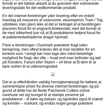
formål er det faktisk aktuelt at du gransker den estimerede
leveringsdato for det vedkommende produkt.
En del internet forretninger yder levering efter en enkelt
hverdag på massevis af varenumre, eksempelvis Train / Tog,
udstikker, men glem ikke at det er betinget af at bestillingen
placeres forud for et angivent klokkeslæt, med det formål at
de med sikkerhed kan nå at få produkterne betjent forud for
at pakkemedarbejderne drager hjemad.
Flere e-forretninger i Danmark præsterer fragt uden
beregning, men oftest kræves det at man bestiller for en
konkret sum. I øvrigt bør man tage den mest betalelige
mulighed for fragt, der ofte – hvad end man befinder sig tæt
på Randers, Farum eller Skjern – vil blive at få dem til at
køre ordren til et udleveringssted.
Det er jo efterhånden vældig hensigtsmæssigt for købere at
sammenligne priser fra diverse internet forretninger, og på
grund af dette har de fleste Patchwork Cutters online
varehuse set sig tvunget til at stampe priserne på
produkterne – til børn og babyer, og ligeledes også til mænd
og kvinder – markant, og endda nogle gange præstere