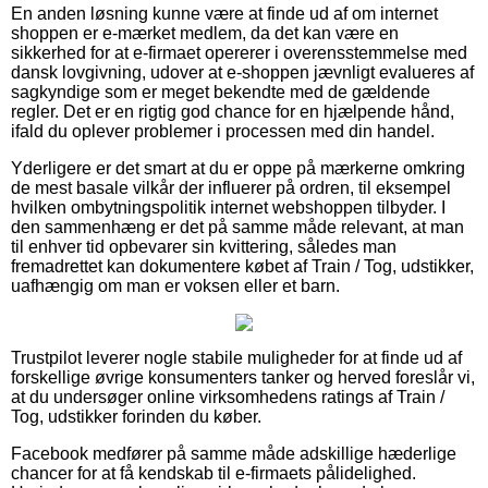
En anden løsning kunne være at finde ud af om internet
shoppen er e-mærket medlem, da det kan være en
sikkerhed for at e-firmaet opererer i overensstemmelse med
dansk lovgivning, udover at e-shoppen jævnligt evalueres af
sagkyndige som er meget bekendte med de gældende
regler. Det er en rigtig god chance for en hjælpende hånd,
ifald du oplever problemer i processen med din handel.
Yderligere er det smart at du er oppe på mærkerne omkring
de mest basale vilkår der influerer på ordren, til eksempel
hvilken ombytningspolitik internet webshoppen tilbyder. I
den sammenhæng er det på samme måde relevant, at man
til enhver tid opbevarer sin kvittering, således man
fremadrettet kan dokumentere købet af Train / Tog, udstikker,
uafhængig om man er voksen eller et barn.
Trustpilot leverer nogle stabile muligheder for at finde ud af
forskellige øvrige konsumenters tanker og herved foreslår vi,
at du undersøger online virksomhedens ratings af Train /
Tog, udstikker forinden du køber.
Facebook medfører på samme måde adskillige hæderlige
chancer for at få kendskab til e-firmaets pålidelighed.