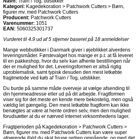
Navn:
Train / Tog, udstikker
Kategori:
Kagedekoration > Patchwork Cutters > Børn,
figurer mv. med Patchwork Cutters
Producent:
Patchwork Cutters
Varenummer:
1051
EAN:
5060325301737
Vurderet til
4.9
ud af 5 stjerner baseret på
18
anmeldelser
Mange webbutikker i Danmark giver i øjeblikket alverdens
leveringsmåder. Førstevalget hos mange er p.t. at få leveret
til en pakkeshop, hvor du selv kan afhente bestillingen når
der er mulighed for det. Leveringsformen er altså rigtig
uproblematisk, samt typisk desuden den mest letkøbte
fragtmetode ved køb af Train / Tog, udstikker.
Du burde på samme måde overveje at vælge afsending til
din hjemmeadresse eller ud på dit arbejde. Fragtformen
viser sig for det meste en kende mere bekostelig, men også
vældig let gængelig. Den mest letkøbte fragtform kan ikke
benægtes at være at hente ordren selv, men den mulighed
forudsætter at du er nærved internet virksomhedens lager.
Fragtperioden på Kagedekoration > Patchwork Cutters >
Børn, figurer mv. med Patchwork Cutters kan være super
afgørende ifald du skal bruge ordren omgående, og med det