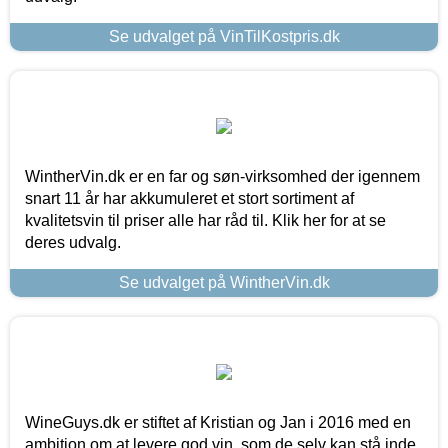
Se udvalget på VinTilKostpris.dk
WintherVin.dk er en far og søn-virksomhed der igennem
snart 11 år har akkumuleret et stort sortiment af
kvalitetsvin til priser alle har råd til. Klik her for at se
deres udvalg.
Se udvalget på WintherVin.dk
WineGuys.dk er stiftet af Kristian og Jan i 2016 med en
ambition om at levere god vin, som de selv kan stå inde