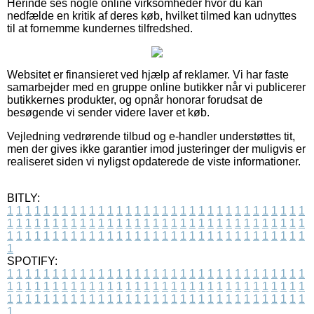
Herinde ses nogle online virksomheder hvor du kan
nedfælde en kritik af deres køb, hvilket tilmed kan udnyttes
til at fornemme kundernes tilfredshed.
Websitet er finansieret ved hjælp af reklamer. Vi har faste
samarbejder med en gruppe online butikker når vi publicerer
butikkernes produkter, og opnår honorar forudsat de
besøgende vi sender videre laver et køb.
Vejledning vedrørende tilbud og e-handler understøttes tit,
men der gives ikke garantier imod justeringer der muligvis er
realiseret siden vi nyligst opdaterede de viste informationer.
BITLY:
1
1
1
1
1
1
1
1
1
1
1
1
1
1
1
1
1
1
1
1
1
1
1
1
1
1
1
1
1
1
1
1
1
1
1
1
1
1
1
1
1
1
1
1
1
1
1
1
1
1
1
1
1
1
1
1
1
1
1
1
1
1
1
1
1
1
1
1
1
1
1
1
1
1
1
1
1
1
1
1
1
1
1
1
1
1
1
1
1
1
1
1
1
1
1
1
1
1
1
1
SPOTIFY:
1
1
1
1
1
1
1
1
1
1
1
1
1
1
1
1
1
1
1
1
1
1
1
1
1
1
1
1
1
1
1
1
1
1
1
1
1
1
1
1
1
1
1
1
1
1
1
1
1
1
1
1
1
1
1
1
1
1
1
1
1
1
1
1
1
1
1
1
1
1
1
1
1
1
1
1
1
1
1
1
1
1
1
1
1
1
1
1
1
1
1
1
1
1
1
1
1
1
1
1