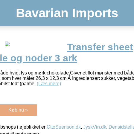
Bavarian Imports
Transfer sheet
e og noder 3 ark
il både hvid, lys og mørk chokolade.Giver et flot mønster med b
, som hver måler 26,3 x 12,3 cm.Â Ingredienser: sukker, vegetabi
bilst fedt (palme,
(Læs mere)
Køb nu »
shops i øjeblikket er
OttoSuenson.dk
,
JyskVin.dk
,
Densidstefl