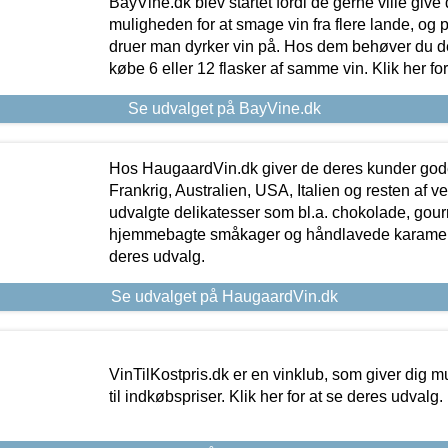
BayVine.dk blev startet fordi de gerne ville give
muligheden for at smage vin fra flere lande, og p
druer man dyrker vin på. Hos dem behøver du der
købe 6 eller 12 flasker af samme vin. Klik her fo
Se udvalget på BayVine.dk
Hos HaugaardVin.dk giver de deres kunder gode
Frankrig, Australien, USA, Italien og resten af v
udvalgte delikatesser som bl.a. chokolade, gourm
hjemmebagte småkager og håndlavede karameller
deres udvalg.
Se udvalget på HaugaardVin.dk
VinTilKostpris.dk er en vinklub, som giver dig m
til indkøbspriser. Klik her for at se deres udvalg.