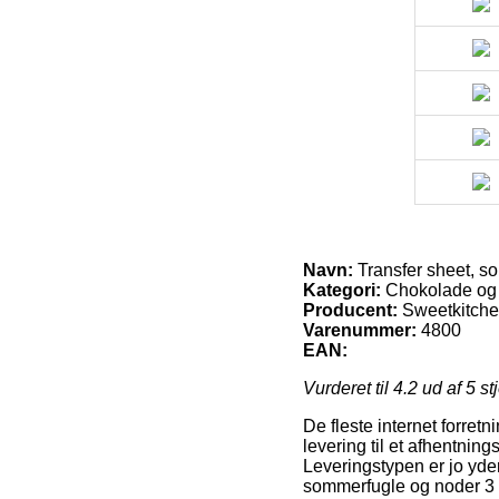
Navn:
Transfer sheet, s
Kategori:
Chokolade og d
Producent:
Sweetkitch
Varenummer:
4800
EAN:
Vurderet til
4.2
ud af 5 st
De fleste internet forretn
levering til et afhentning
Leveringstypen er jo yder
sommerfugle og noder 3 