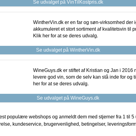
Se udvalget på VinTilKostpris.dk
WintherVin.dk er en far og søn-virksomhed der 
akkumuleret et stort sortiment af kvalitetsvin til pri
Klik her for at se deres udvalg.
Se udvalget på WintherVin.dk
WineGuys.dk er stiftet af Kristian og Jan i 2016
levere god vin, som de selv kan stå inde for og til
her for at se deres udvalg.
Se udvalget på WineGuys.dk
t populære webshops og anmeldt dem med stjerner fra 1 til 5 ud
rrelse, kundeservice, brugervenlighed, betingelser, leveringsfor