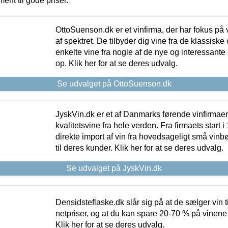
ment til gode priser.
OttoSuenson.dk er et vinfirma, der har fokus på
af spektret. De tilbyder dig vine fra de klassisk
enkelte vine fra nogle af de nye og interessante
op. Klik her for at se deres udvalg.
Se udvalget på OttoSuenson.dk
JyskVin.dk er et af Danmarks førende vinfirmae
kvalitetsvine fra hele verden. Fra firmaets start 
direkte import af vin fra hovedsageligt små vinb
til deres kunder. Klik her for at se deres udvalg.
Se udvalget på JyskVin.dk
Densidsteflaske.dk slår sig på at de sælger vin
netpriser, og at du kan spare 20-70 % på vinene
Klik her for at se deres udvalg.