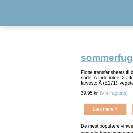
sommerfugl
Flotte transfer sheets t
noder.Â Indeholder 3 ark
farvestofÂ (E171), vegeta
39.95
kr.
(Vis fragtpris)
Læs mere »
De mest populære vinweb