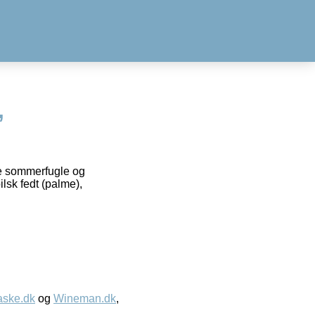
,
åde sommerfugle og
lsk fedt (palme),
aske.dk
og
Wineman.dk
,