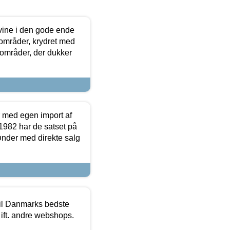
 vine i den gode ende
e områder, krydret med
 områder, der dukker
r med egen import af
i 1982 har de satset på
ønder med direkte salg
 til Danmarks bedste
 ift. andre webshops.