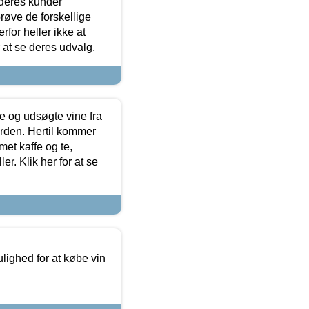
 deres kunder
røve de forskellige
for heller ikke at
r at se deres udvalg.
 og udsøgte vine fra
erden. Hertil kommer
et kaffe og te,
. Klik her for at se
ulighed for at købe vin