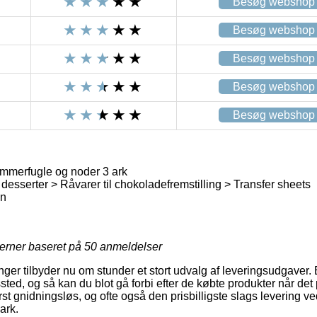
Besøg webshop
Besøg webshop
Besøg webshop
Besøg webshop
Besøg webshop
ommerfugle og noder 3 ark
esserter > Råvarer til chokoladefremstilling > Transfer sheets
en
jerner baseret på
50
anmeldelser
inger tilbyder nu om stunder et stort udvalg af leveringsudgaver. E
ssted, og så kan du blot gå forbi efter de købte produkter når det
st gnidningsløs, og ofte også den prisbilligste slags levering ve
ark.