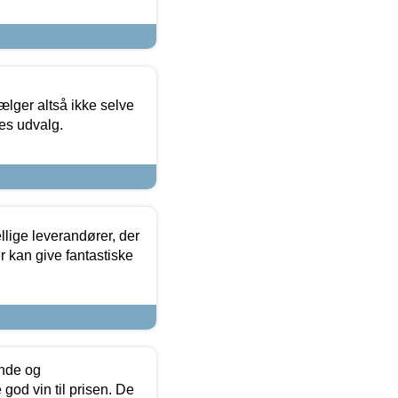
ælger altså ikke selve
res udvalg.
lige leverandører, der
r kan give fantastiske
unde og
od vin til prisen. De