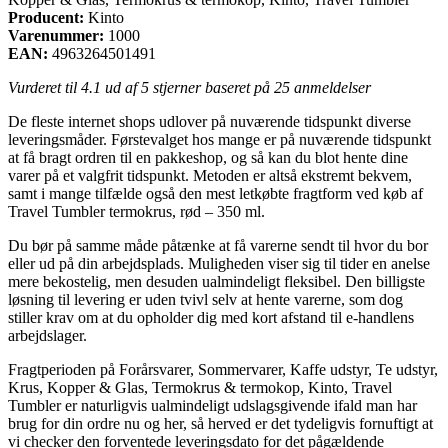
Producent:
Kinto
Varenummer:
1000
EAN:
4963264501491
Vurderet til
4.1
ud af 5 stjerner baseret på
25
anmeldelser
De fleste internet shops udlover på nuværende tidspunkt diverse
leveringsmåder. Førstevalget hos mange er på nuværende tidspunkt
at få bragt ordren til en pakkeshop, og så kan du blot hente dine
varer på et valgfrit tidspunkt. Metoden er altså ekstremt bekvem,
samt i mange tilfælde også den mest letkøbte fragtform ved køb af
Travel Tumbler termokrus, rød – 350 ml.
Du bør på samme måde påtænke at få varerne sendt til hvor du bor
eller ud på din arbejdsplads. Muligheden viser sig til tider en anelse
mere bekostelig, men desuden ualmindeligt fleksibel. Den billigste
løsning til levering er uden tvivl selv at hente varerne, som dog
stiller krav om at du opholder dig med kort afstand til e-handlens
arbejdslager.
Fragtperioden på Forårsvarer, Sommervarer, Kaffe udstyr, Te udstyr,
Krus, Kopper & Glas, Termokrus & termokop, Kinto, Travel
Tumbler er naturligvis ualmindeligt udslagsgivende ifald man har
brug for din ordre nu og her, så herved er det tydeligvis fornuftigt at
vi checker den forventede leveringsdato for det pågældende