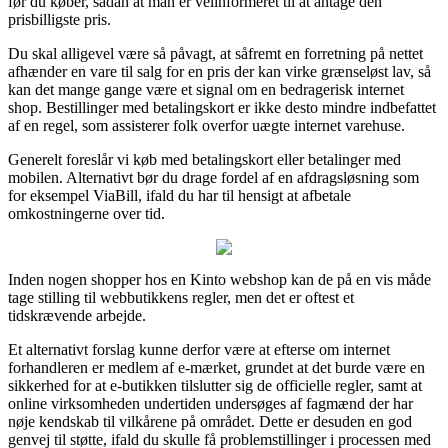
før du køber, sådan at man er velinformeret til at antage den
prisbilligste pris.
Du skal alligevel være så påvagt, at såfremt en forretning på nettet
afhænder en vare til salg for en pris der kan virke grænseløst lav, så
kan det mange gange være et signal om en bedragerisk internet
shop. Bestillinger med betalingskort er ikke desto mindre indbefattet
af en regel, som assisterer folk overfor uægte internet varehuse.
Generelt foreslår vi køb med betalingskort eller betalinger med
mobilen. Alternativt bør du drage fordel af en afdragsløsning som
for eksempel ViaBill, ifald du har til hensigt at afbetale
omkostningerne over tid.
Inden nogen shopper hos en Kinto webshop kan de på en vis måde
tage stilling til webbutikkens regler, men det er oftest et
tidskrævende arbejde.
Et alternativt forslag kunne derfor være at efterse om internet
forhandleren er medlem af e-mærket, grundet at det burde være en
sikkerhed for at e-butikken tilslutter sig de officielle regler, samt at
online virksomheden undertiden undersøges af fagmænd der har
nøje kendskab til vilkårene på området. Dette er desuden en god
genvej til støtte, ifald du skulle få problemstillinger i processen med