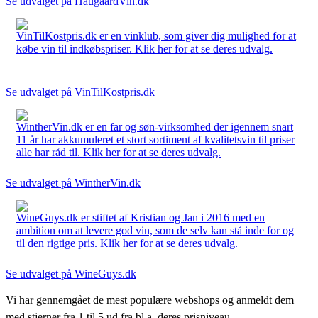
Se udvalget på HaugaardVin.dk
VinTilKostpris.dk er en vinklub, som giver dig mulighed for at
købe vin til indkøbspriser. Klik her for at se deres udvalg.
Se udvalget på VinTilKostpris.dk
WintherVin.dk er en far og søn-virksomhed der igennem snart
11 år har akkumuleret et stort sortiment af kvalitetsvin til priser
alle har råd til. Klik her for at se deres udvalg.
Se udvalget på WintherVin.dk
WineGuys.dk er stiftet af Kristian og Jan i 2016 med en
ambition om at levere god vin, som de selv kan stå inde for og
til den rigtige pris. Klik her for at se deres udvalg.
Se udvalget på WineGuys.dk
Vi har gennemgået de mest populære webshops og anmeldt dem
med stjerner fra 1 til 5 ud fra bl.a. deres prisniveau,