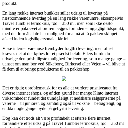
produkt.
En lang række internet butikker stiller udsigt til levering på
næstkommende hverdag på en lang række varenumre, eksempelvis
Travel Tumbler termokrus, rød – 350 ml, men som ikke desto
mindre er påkrævet at ordren lægges forinden et nøjagtigt tidspunkt,
med det formål at de har mulighed for at nå at få pakken skippet
afsted inden logistikpersonalet får fri.
Visse internet varehuse frembyder fragtfri levering, men oftest
kræves det at der købes for et præcist beløb. Ellers burde du
udvælge den prisbilligste mulighed for levering, som mange gange –
uanset om man bor ved Silkeborg, Birkerød eller Vejen – vil blive at
få dem til at bringe produkterne til en pakkeshop.
Det er rigtig uproblematisk for os alle at vurdere prisniveauet fra
diverse internet shops, og af den grund har mange Kinto internet
virksomheder fundet det uundgåeligt at nedskære salgspriserne på
varerne – til juniorer, og samtidig også til voksne – betragteligt, og
endda nogle gange byde på gebyrfri levering.
Dog kan det trods alt være profitabelt at efterse flere internet
forhandlere efter udsalg på Travel Tumbler termokrus, rød – 350 ml