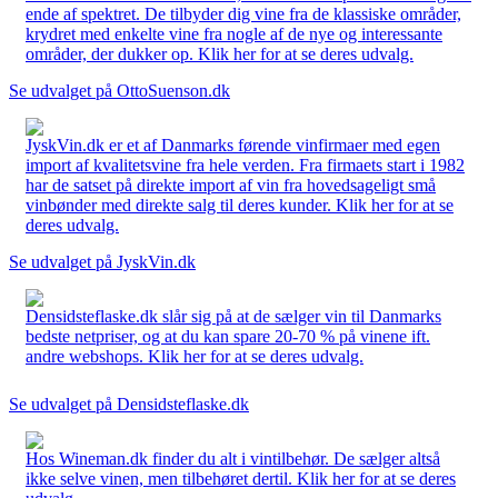
ende af spektret. De tilbyder dig vine fra de klassiske områder,
krydret med enkelte vine fra nogle af de nye og interessante
områder, der dukker op. Klik her for at se deres udvalg.
Se udvalget på OttoSuenson.dk
JyskVin.dk er et af Danmarks førende vinfirmaer med egen
import af kvalitetsvine fra hele verden. Fra firmaets start i 1982
har de satset på direkte import af vin fra hovedsageligt små
vinbønder med direkte salg til deres kunder. Klik her for at se
deres udvalg.
Se udvalget på JyskVin.dk
Densidsteflaske.dk slår sig på at de sælger vin til Danmarks
bedste netpriser, og at du kan spare 20-70 % på vinene ift.
andre webshops. Klik her for at se deres udvalg.
Se udvalget på Densidsteflaske.dk
Hos Wineman.dk finder du alt i vintilbehør. De sælger altså
ikke selve vinen, men tilbehøret dertil. Klik her for at se deres