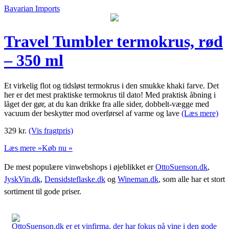
Bavarian Imports
Travel Tumbler termokrus, rød
– 350 ml
Et virkelig flot og tidsløst termokrus i den smukke khaki farve. Det
her er det mest praktiske termokrus til dato! Med praktisk åbning i
låget der gør, at du kan drikke fra alle sider, dobbelt-vægge med
vacuum der beskytter mod overførsel af varme og lave
(Læs mere)
329
kr.
(Vis fragtpris)
Læs mere »
Køb nu »
De mest populære vinwebshops i øjeblikket er
OttoSuenson.dk
,
JyskVin.dk
,
Densidsteflaske.dk
og
Wineman.dk
, som alle har et stort
sortiment til gode priser.
OttoSuenson.dk er et vinfirma, der har fokus på vine i den gode