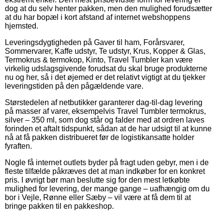
dog at du selv henter pakken, men den mulighed forudsætter
at du har bopæl i kort afstand af internet webshoppens
hjemsted.
Leveringsdygtigheden på Gaver til ham, Forårsvarer,
Sommervarer, Kaffe udstyr, Te udstyr, Krus, Kopper & Glas,
Termokrus & termokop, Kinto, Travel Tumbler kan være
virkelig udslagsgivende forudsat du skal bruge produkterne
nu og her, så i det øjemed er det relativt vigtigt at du tjekker
leveringstiden på den pågældende vare.
Størstedelen af netbutikker garanterer dag-til-dag levering
på masser af varer, eksempelvis Travel Tumbler termokrus,
silver – 350 ml, som dog står og falder med at ordren laves
forinden et aftalt tidspunkt, sådan at de har udsigt til at kunne
nå at få pakken distribueret før de logistikansatte holder
fyraften.
Nogle få internet outlets byder på fragt uden gebyr, men i de
fleste tilfælde påkræves det at man indkøber for en konkret
pris. I øvrigt bør man beslutte sig for den mest letkøbte
mulighed for levering, der mange gange – uafhængig om du
bor i Vejle, Rønne eller Sæby – vil være at få dem til at
bringe pakken til en pakkeshop.