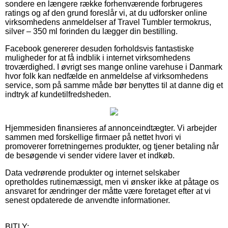
sondere en længere række forhenværende forbrugeres
ratings og af den grund foreslår vi, at du udforsker online
virksomhedens anmeldelser af Travel Tumbler termokrus,
silver – 350 ml forinden du lægger din bestilling.
Facebook genererer desuden forholdsvis fantastiske
muligheder for at få indblik i internet virksomhedens
troværdighed. I øvrigt ses mange online varehuse i Danmark
hvor folk kan nedfælde en anmeldelse af virksomhedens
service, som på samme måde bør benyttes til at danne dig et
indtryk af kundetilfredsheden.
Hjemmesiden finansieres af annonceindtægter. Vi arbejder
sammen med forskellige firmaer på nettet hvori vi
promoverer forretningernes produkter, og tjener betaling når
de besøgende vi sender videre laver et indkøb.
Data vedrørende produkter og internet selskaber
opretholdes rutinemæssigt, men vi ønsker ikke at påtage os
ansvaret for ændringer der måtte være foretaget efter at vi
senest opdaterede de anvendte informationer.
BITLY: