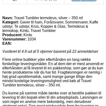
Navn:
Travel Tumbler termokrus, silver – 350 ml
Kategori:
Gaver til ham, Forårsvarer, Sommervarer, Kaffe
udstyr, Te udstyr, Krus, Kopper & Glas, Termokrus &
termokop, Kinto, Travel Tumbler
Producent:
Kinto
Varenummer:
1034
EAN:
Vurderet til
4.9
ud af 5 stjerner baseret på
22
anmeldelser
Flere online butikker yder efterhånden en lang række
forskellige leveringsmåder. En af dem der er mest anvendt er
efterhånden at få leveret til en pakkeshop, som gør at du kan
hente produkterne når du har tid. Fragtløsningen er nemlig i
høj grad uproblematisk, samt mange gange tillige den
mindst kostelige leveringsmulighed ved køb af Travel
Tumbler termokrus, silver – 350 ml.
Du kunne på samme måde tænke over at bestille pakken til
levering til din bopæl eller til din arbejdsplads. Løsningen er
som regel en anelse mere bekostelig, men derudover
ekstremt enkel. Den mest prisbevidste form for levering er