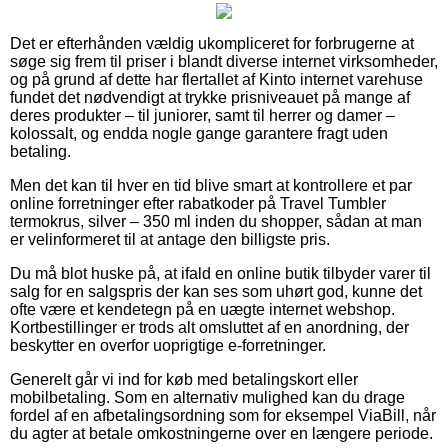
Det er efterhånden vældig ukompliceret for forbrugerne at
søge sig frem til priser i blandt diverse internet virksomheder,
og på grund af dette har flertallet af Kinto internet varehuse
fundet det nødvendigt at trykke prisniveauet på mange af
deres produkter – til juniorer, samt til herrer og damer –
kolossalt, og endda nogle gange garantere fragt uden
betaling.
Men det kan til hver en tid blive smart at kontrollere et par
online forretninger efter rabatkoder på Travel Tumbler
termokrus, silver – 350 ml inden du shopper, sådan at man
er velinformeret til at antage den billigste pris.
Du må blot huske på, at ifald en online butik tilbyder varer til
salg for en salgspris der kan ses som uhørt god, kunne det
ofte være et kendetegn på en uægte internet webshop.
Kortbestillinger er trods alt omsluttet af en anordning, der
beskytter en overfor uoprigtige e-forretninger.
Generelt går vi ind for køb med betalingskort eller
mobilbetaling. Som en alternativ mulighed kan du drage
fordel af en afbetalingsordning som for eksempel ViaBill, når
du agter at betale omkostningerne over en længere periode.