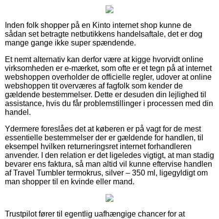
Inden folk shopper på en Kinto internet shop kunne de
sådan set betragte netbutikkens handelsaftale, det er dog
mange gange ikke super spændende.
Et nemt alternativ kan derfor være at kigge hvorvidt online
virksomheden er e-mærket, som ofte er et tegn på at internet
webshoppen overholder de officielle regler, udover at online
webshoppen tit overværes af fagfolk som kender de
gældende bestemmelser. Dette er desuden din lejlighed til
assistance, hvis du får problemstillinger i processen med din
handel.
Ydermere foreslåes det at køberen er på vagt for de mest
essentielle bestemmelser der er gældende for handlen, til
eksempel hvilken returneringsret internet forhandleren
anvender. I den relation er det ligeledes vigtigt, at man stadig
bevarer ens faktura, så man altid vil kunne eftervise handlen
af Travel Tumbler termokrus, silver – 350 ml, ligegyldigt om
man shopper til en kvinde eller mand.
Trustpilot fører til egentlig uafhængige chancer for at