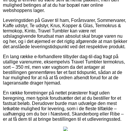
mulighed betinges af at du har bopæl nær online
webshoppens lager.
Leveringstiden på Gaver til ham, Forårsvarer, Sommervarer,
Kaffe udstyr, Te udstyr, Krus, Kopper & Glas, Termokrus &
termokop, Kinto, Travel Tumbler kan være ret
udslagsgivende forudsat man absolut skal bruge varen nu
og her, og i det øjemed er det rigtig afgørende at man tjekker
det anslåede leveringstidspunkt ved det respektive produkt.
En lang række e-forhandlere tilbyder dag-til-dag fragt på
utallige varenumre, eksempelvis Travel Tumbler termokrus,
sort – 350 ml, men vær vagtsom da det antager at
bestillingen gennemføres før et fast tidspunkt, sådan at de
har mulighed for at nå at få ordren afsendt forud for at de
lageransatte drager hjemad.
En række forretninger på nettet præsterer fragt uden
beregning, men typisk forudsætter det at du bestiller for et
fastsat beløb. Derudover burde man udvælge den mest
letkøbte mulighed for levering, som i de fleste tilfælde –
uafhængig om du bor i Næstved, Skanderborg eller Ribe –
er at få dem til at bringe bestillingen til et udleveringssted.