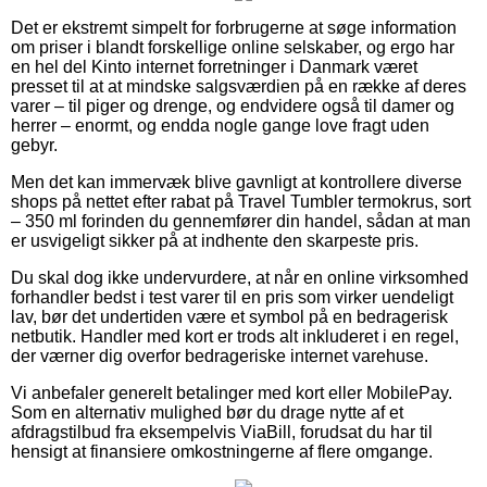
Det er ekstremt simpelt for forbrugerne at søge information
om priser i blandt forskellige online selskaber, og ergo har
en hel del Kinto internet forretninger i Danmark været
presset til at at mindske salgsværdien på en række af deres
varer – til piger og drenge, og endvidere også til damer og
herrer – enormt, og endda nogle gange love fragt uden
gebyr.
Men det kan immervæk blive gavnligt at kontrollere diverse
shops på nettet efter rabat på Travel Tumbler termokrus, sort
– 350 ml forinden du gennemfører din handel, sådan at man
er usvigeligt sikker på at indhente den skarpeste pris.
Du skal dog ikke undervurdere, at når en online virksomhed
forhandler bedst i test varer til en pris som virker uendeligt
lav, bør det undertiden være et symbol på en bedragerisk
netbutik. Handler med kort er trods alt inkluderet i en regel,
der værner dig overfor bedrageriske internet varehuse.
Vi anbefaler generelt betalinger med kort eller MobilePay.
Som en alternativ mulighed bør du drage nytte af et
afdragstilbud fra eksempelvis ViaBill, forudsat du har til
hensigt at finansiere omkostningerne af flere omgange.