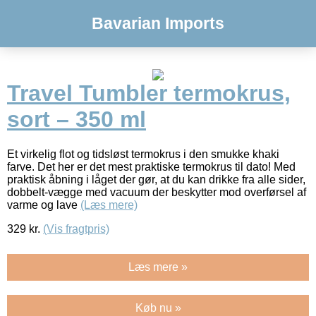
Bavarian Imports
Travel Tumbler termokrus,
sort – 350 ml
Et virkelig flot og tidsløst termokrus i den smukke khaki
farve. Det her er det mest praktiske termokrus til dato! Med
praktisk åbning i låget der gør, at du kan drikke fra alle sider,
dobbelt-vægge med vacuum der beskytter mod overførsel af
varme og lave
(Læs mere)
329
kr.
(Vis fragtpris)
Læs mere »
Køb nu »