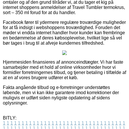
omtaler og af den grund tilråder vi, at du tager et kig på
internet shoppens anmeldelser af Travel Tumbler termokrus,
sort – 350 ml forud for at du handler.
Facebook fører til ydermere regulære troværdige muligheder
for at få indsigt i webshoppens troværdighed. Foruden det
møder vi endda internet handler hvor kunder kan frembringe
en bedømmelse af deres købsoplevelse, hvilket lige så vel
bør tages i brug til at afveje kundernes tilfredshed.
Hjemmesiden finansieres af annonceindtægter. Vi har faste
samarbejder med et hold af online virksomheder hvor vi
formidler forretningernes tilbud, og tjener betaling i tilfælde af
at en af vores brugere udfører et køb.
Fakta angående tilbud og e-forretninger understøttes
løbende, men vi kan ikke garantere imod korrektioner der
muligvis er udført siden nyligste opdatering af sidens
oplysninger.
BITLY:
1
1
1
1
1
1
1
1
1
1
1
1
1
1
1
1
1
1
1
1
1
1
1
1
1
1
1
1
1
1
1
1
1
1
1
1
1
1
1
1
1
1
1
1
1
1
1
1
1
1
1
1
1
1
1
1
1
1
1
1
1
1
1
1
1
1