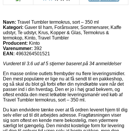
Navn:
Travel Tumbler termokrus, sort – 350 ml
Kategori:
Gaver til ham, Forårsvarer, Sommervarer, Kaffe
udstyr, Te udstyr, Krus, Kopper & Glas, Termokrus &
termokop, Kinto, Travel Tumbler
Producent:
Kinto
Varenummer:
392
EAN:
4963264501521
Vurderet til
3.6
ud af 5 stjerner baseret på
34
anmeldelser
En masse online outlets frembyder nu flere leveringsmidler.
Den mest populære er lige nu at få sendt til en pakkeshop,
og så skal du blot gå forbi efter din nyindkøbte vare når det
passer ind i din hverdag. Den er jo i høj grad bekvem, og
oftest endda den mest letkøbte leveringsmanér ved køb af
Travel Tumbler termokrus, sort – 350 ml.
Du kan endvidere tænke over at få ordren leveret hjem til dig
selv eller ud til dit arbejdes adresse. Fragtløsningen viser
sig som oftest en kende mere bekostelig, men ydermere
særligt let gængelig. Den mindst kostelige form for levering
vil dog til enhver tid være selv at hente pakken, men den