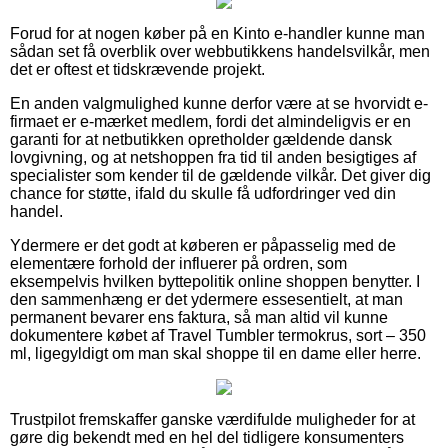
Forud for at nogen køber på en Kinto e-handler kunne man
sådan set få overblik over webbutikkens handelsvilkår, men
det er oftest et tidskrævende projekt.
En anden valgmulighed kunne derfor være at se hvorvidt e-
firmaet er e-mærket medlem, fordi det almindeligvis er en
garanti for at netbutikken opretholder gældende dansk
lovgivning, og at netshoppen fra tid til anden besigtiges af
specialister som kender til de gældende vilkår. Det giver dig
chance for støtte, ifald du skulle få udfordringer ved din
handel.
Ydermere er det godt at køberen er påpasselig med de
elementære forhold der influerer på ordren, som
eksempelvis hvilken byttepolitik online shoppen benytter. I
den sammenhæng er det ydermere essesentielt, at man
permanent bevarer ens faktura, så man altid vil kunne
dokumentere købet af Travel Tumbler termokrus, sort – 350
ml, ligegyldigt om man skal shoppe til en dame eller herre.
Trustpilot fremskaffer ganske værdifulde muligheder for at
gøre dig bekendt med en hel del tidligere konsumenters