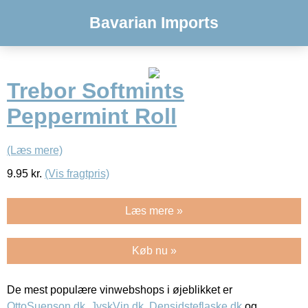
Bavarian Imports
Trebor Softmints
Peppermint Roll
(Læs mere)
9.95
kr.
(Vis fragtpris)
Læs mere »
Køb nu »
De mest populære vinwebshops i øjeblikket er
OttoSuenson.dk
,
JyskVin.dk
,
Densidsteflaske.dk
og