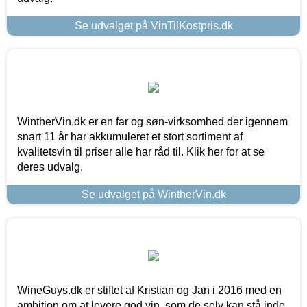
Se udvalget på VinTilKostpris.dk
WintherVin.dk er en far og søn-virksomhed der igennem
snart 11 år har akkumuleret et stort sortiment af
kvalitetsvin til priser alle har råd til. Klik her for at se
deres udvalg.
Se udvalget på WintherVin.dk
WineGuys.dk er stiftet af Kristian og Jan i 2016 med en
ambition om at levere god vin, som de selv kan stå inde