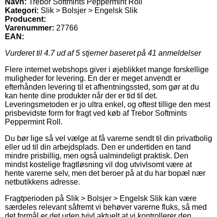
Navn:
Trebor Softmints Peppermint Roll
Kategori:
Slik > Bolsjer > Engelsk Slik
Producent:
Varenummer:
27766
EAN:
Vurderet til
4.7
ud af 5 stjerner baseret på
41
anmeldelser
Flere internet webshops giver i øjeblikket mange forskellige
muligheder for levering. En der er meget anvendt er
efterhånden levering til et afhentningssted, som gør at du
kan hente dine produkter når der er tid til det.
Leveringsmetoden er jo ultra enkel, og oftest tillige den mest
prisbevidste form for fragt ved køb af Trebor Softmints
Peppermint Roll.
Du bør lige så vel vælge at få varerne sendt til din privatbolig
eller ud til din arbejdsplads. Den er undertiden en tand
mindre prisbillig, men også ualmindeligt praktisk. Den
mindst kostelige fragtløsning vil dog utvivlsomt være at
hente varerne selv, men det beroer på at du har bopæl nær
netbutikkens adresse.
Fragtperioden på Slik > Bolsjer > Engelsk Slik kan være
særdeles relevant såfremt vi behøver varerne fluks, så med
det formål er det uden tvivl aktuelt at vi kontrollerer den