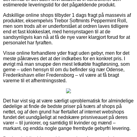
estimerede leveringstid for det pågældende produkt.
Adskillige online shops tilbyder 1 dags fragt på massevis af
produkter, eksempelvis Trebor Softmints Peppermint Roll,
men som trods alt er underforstået at ordren laves tidligere
end et fast klokkeslæt, med hensynstagen til at de
sandsynligvis kan nå at få de nye varer klargjort forud for at
personalet har fyraften.
Visse online forhandlere yder fragt uden gebyr, men for det
meste påkræves det at der indkøbes for en konkret pris. I
øvrigt må man snuppe den mest letkøbte fragtløsning, som
gerne – uden hensyn til om du befinder sig nær Odense,
Frederikshavn eller Fredensborg – vil være at få bragt
varerne til et afhentningssted.
Det har vist sig at være særligt uproblematisk for almindelige
dødelige at finde de bedste priser på tværs af shops på
nettet, og af den grund har flertallet af internet webshops
fundet det uundgåeligt at nedskære prisniveauet på deres
varer – til juniorer, og samtidig til kvinder og mænd –
markant, og endda nogle gange frembyde gebyrfri levering.