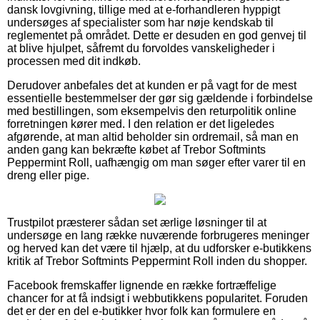
dansk lovgivning, tillige med at e-forhandleren hyppigt
undersøges af specialister som har nøje kendskab til
reglementet på området. Dette er desuden en god genvej til
at blive hjulpet, såfremt du forvoldes vanskeligheder i
processen med dit indkøb.
Derudover anbefales det at kunden er på vagt for de mest
essentielle bestemmelser der gør sig gældende i forbindelse
med bestillingen, som eksempelvis den returpolitik online
forretningen kører med. I den relation er det ligeledes
afgørende, at man altid beholder sin ordremail, så man en
anden gang kan bekræfte købet af Trebor Softmints
Peppermint Roll, uafhængig om man søger efter varer til en
dreng eller pige.
Trustpilot præsterer sådan set ærlige løsninger til at
undersøge en lang række nuværende forbrugeres meninger
og herved kan det være til hjælp, at du udforsker e-butikkens
kritik af Trebor Softmints Peppermint Roll inden du shopper.
Facebook fremskaffer lignende en række fortræffelige
chancer for at få indsigt i webbutikkens popularitet. Foruden
det er der en del e-butikker hvor folk kan formulere en