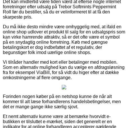
Det kan imidlertid være tiden værd at efterse nogle internet
forretninger efter udsalg på Trebor Softmints Peppermint
Roll før du bestiller, så du er velinformeret til at få den
skarpeste pris.
Du må ikke desto mindre være omhyggelig med, at ifald en
online shop udlover et produkt til salg for en udsalgspris som
kan virke hamrende attraktiv, så er det ofte være et symbol
på en snydagtig online forretning. Køb med gængse
betalingskort er dog indbefattet af et regulativ, der
begunstiger folk imod uærlige online shops.
Vi tilråder handler med kort eller betalinger med mobilen.
Som en alternativ mulighed kan du vælge en afdragsløsning
fra for eksempel ViaBill, for så vidt du higer efter at dække
omkostningerne af flere omgange.
Forinden nogen køber på en netshop kunne de når alt
kommer til alt læse forhandlerens handelsbetingelser, men
det er mange gange ikke særlig sjovt.
Et nemt alternativ kunne være at bemærke hvorvidt e-
butikken er tilsluttet e-mærket, siden det generelt er en
indikator for at online forhandleren accepterer gældende