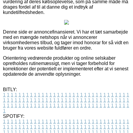
vurdering af deres købsoplevelse, som på samme måde må
drages fordel af til at danne dig et indtryk af
kundetilfredsheden.
Denne side er annoncefinansieret. Vi har et tæt samarbejde
med en mængde netshops når vi annoncerer
virksomhedernes tilbud, og tager imod honorar for så vidt en
bruger fra vores website fuldfører en ordre.
Orientering vedrørende produkter og online selskaber
opretholdes rutinemæssigt, men vi tager forbehold for
korrektioner der potentielt er implementeret efter at vi senest
opdaterede de anvendte oplysninger.
BITLY:
1
1
1
1
1
1
1
1
1
1
1
1
1
1
1
1
1
1
1
1
1
1
1
1
1
1
1
1
1
1
1
1
1
1
1
1
1
1
1
1
1
1
1
1
1
1
1
1
1
1
1
1
1
1
1
1
1
1
1
1
1
1
1
1
1
1
1
1
1
1
1
1
1
1
1
1
1
1
1
1
1
1
1
1
1
1
1
1
1
1
1
1
1
1
1
1
1
1
1
1
SPOTIFY:
1
1
1
1
1
1
1
1
1
1
1
1
1
1
1
1
1
1
1
1
1
1
1
1
1
1
1
1
1
1
1
1
1
1
1
1
1
1
1
1
1
1
1
1
1
1
1
1
1
1
1
1
1
1
1
1
1
1
1
1
1
1
1
1
1
1
1
1
1
1
1
1
1
1
1
1
1
1
1
1
1
1
1
1
1
1
1
1
1
1
1
1
1
1
1
1
1
1
1