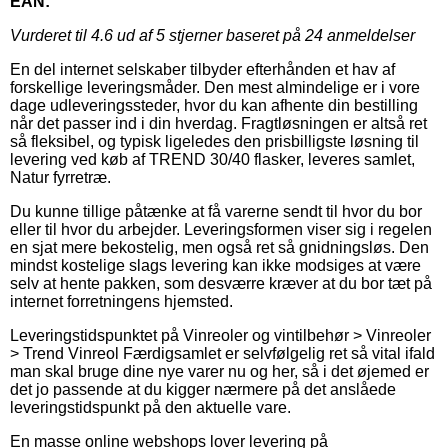
EAN:
Vurderet til
4.6
ud af 5 stjerner baseret på
24
anmeldelser
En del internet selskaber tilbyder efterhånden et hav af
forskellige leveringsmåder. Den mest almindelige er i vore
dage udleveringssteder, hvor du kan afhente din bestilling
når det passer ind i din hverdag. Fragtløsningen er altså ret
så fleksibel, og typisk ligeledes den prisbilligste løsning til
levering ved køb af TREND 30/40 flasker, leveres samlet,
Natur fyrretræ.
Du kunne tillige påtænke at få varerne sendt til hvor du bor
eller til hvor du arbejder. Leveringsformen viser sig i regelen
en sjat mere bekostelig, men også ret så gnidningsløs. Den
mindst kostelige slags levering kan ikke modsiges at være
selv at hente pakken, som desværre kræver at du bor tæt på
internet forretningens hjemsted.
Leveringstidspunktet på Vinreoler og vintilbehør > Vinreoler
> Trend Vinreol Færdigsamlet er selvfølgelig ret så vital ifald
man skal bruge dine nye varer nu og her, så i det øjemed er
det jo passende at du kigger nærmere på det anslåede
leveringstidspunkt på den aktuelle vare.
En masse online webshops lover levering på