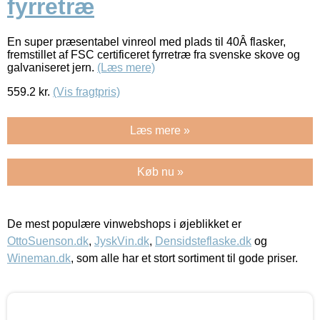
fyrretræ
En super præsentabel vinreol med plads til 40Â flasker,
fremstillet af FSC certificeret fyrretræ fra svenske skove og
galvaniseret jern.
(Læs mere)
559.2
kr.
(Vis fragtpris)
Læs mere »
Køb nu »
De mest populære vinwebshops i øjeblikket er
OttoSuenson.dk
,
JyskVin.dk
,
Densidsteflaske.dk
og
Wineman.dk
, som alle har et stort sortiment til gode priser.