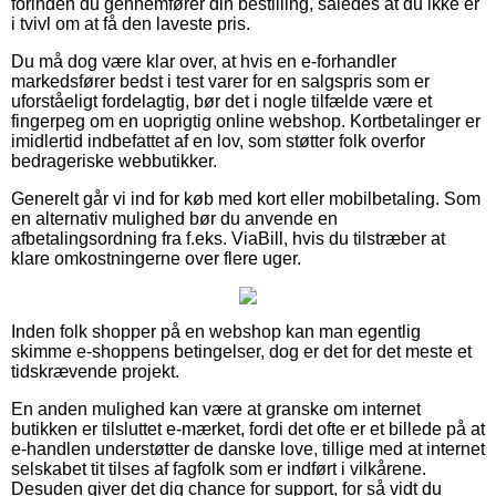
forinden du gennemfører din bestilling, således at du ikke er
i tvivl om at få den laveste pris.
Du må dog være klar over, at hvis en e-forhandler
markedsfører bedst i test varer for en salgspris som er
uforståeligt fordelagtig, bør det i nogle tilfælde være et
fingerpeg om en uoprigtig online webshop. Kortbetalinger er
imidlertid indbefattet af en lov, som støtter folk overfor
bedrageriske webbutikker.
Generelt går vi ind for køb med kort eller mobilbetaling. Som
en alternativ mulighed bør du anvende en
afbetalingsordning fra f.eks. ViaBill, hvis du tilstræber at
klare omkostningerne over flere uger.
Inden folk shopper på en webshop kan man egentlig
skimme e-shoppens betingelser, dog er det for det meste et
tidskrævende projekt.
En anden mulighed kan være at granske om internet
butikken er tilsluttet e-mærket, fordi det ofte er et billede på at
e-handlen understøtter de danske love, tillige med at internet
selskabet tit tilses af fagfolk som er indført i vilkårene.
Desuden giver det dig chance for support, for så vidt du