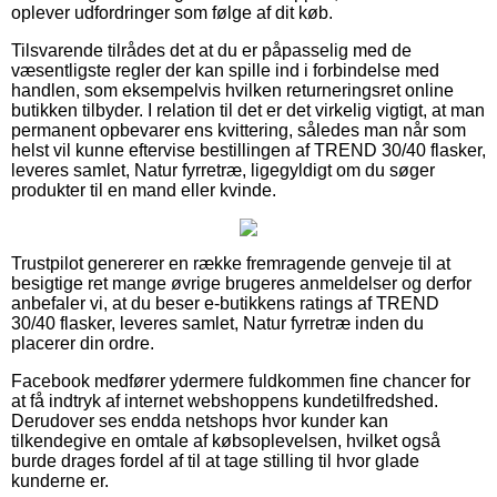
oplever udfordringer som følge af dit køb.
Tilsvarende tilrådes det at du er påpasselig med de
væsentligste regler der kan spille ind i forbindelse med
handlen, som eksempelvis hvilken returneringsret online
butikken tilbyder. I relation til det er det virkelig vigtigt, at man
permanent opbevarer ens kvittering, således man når som
helst vil kunne eftervise bestillingen af TREND 30/40 flasker,
leveres samlet, Natur fyrretræ, ligegyldigt om du søger
produkter til en mand eller kvinde.
Trustpilot genererer en række fremragende genveje til at
besigtige ret mange øvrige brugeres anmeldelser og derfor
anbefaler vi, at du beser e-butikkens ratings af TREND
30/40 flasker, leveres samlet, Natur fyrretræ inden du
placerer din ordre.
Facebook medfører ydermere fuldkommen fine chancer for
at få indtryk af internet webshoppens kundetilfredshed.
Derudover ses endda netshops hvor kunder kan
tilkendegive en omtale af købsoplevelsen, hvilket også
burde drages fordel af til at tage stilling til hvor glade
kunderne er.