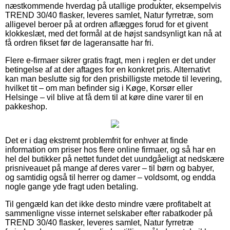
næstkommende hverdag på utallige produkter, eksempelvis
TREND 30/40 flasker, leveres samlet, Natur fyrretræ, som
alligevel beroer på at ordren aflægges forud for et givent
klokkeslæt, med det formål at de højst sandsynligt kan nå at
få ordren fikset før de lageransatte har fri.
Flere e-firmaer sikrer gratis fragt, men i reglen er det under
betingelse af at der aftages for en konkret pris. Alternativt
kan man beslutte sig for den prisbilligste metode til levering,
hvilket tit – om man befinder sig i Køge, Korsør eller
Helsinge – vil blive at få dem til at køre dine varer til en
pakkeshop.
Det er i dag ekstremt problemfrit for enhver at finde
information om priser hos flere online firmaer, og så har en
hel del butikker på nettet fundet det uundgåeligt at nedskære
prisniveauet på mange af deres varer – til børn og babyer,
og samtidig også til herrer og damer – voldsomt, og endda
nogle gange yde fragt uden betaling.
Til gengæld kan det ikke desto mindre være profitabelt at
sammenligne visse internet selskaber efter rabatkoder på
TREND 30/40 flasker, leveres samlet, Natur fyrretræ