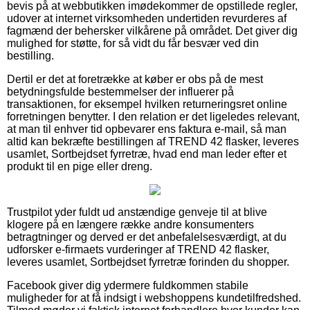
bevis på at webbutikken imødekommer de opstillede regler,
udover at internet virksomheden undertiden revurderes af
fagmænd der behersker vilkårene på området. Det giver dig
mulighed for støtte, for så vidt du får besvær ved din
bestilling.
Dertil er det at foretrække at køber er obs på de mest
betydningsfulde bestemmelser der influerer på
transaktionen, for eksempel hvilken returneringsret online
forretningen benytter. I den relation er det ligeledes relevant,
at man til enhver tid opbevarer ens faktura e-mail, så man
altid kan bekræfte bestillingen af TREND 42 flasker, leveres
usamlet, Sortbejdset fyrretræ, hvad end man leder efter et
produkt til en pige eller dreng.
Trustpilot yder fuldt ud anstændige genveje til at blive
klogere på en længere række andre konsumenters
betragtninger og derved er det anbefalelsesværdigt, at du
udforsker e-firmaets vurderinger af TREND 42 flasker,
leveres usamlet, Sortbejdset fyrretræ forinden du shopper.
Facebook giver dig ydermere fuldkommen stabile
muligheder for at få indsigt i webshoppens kundetilfredshed.