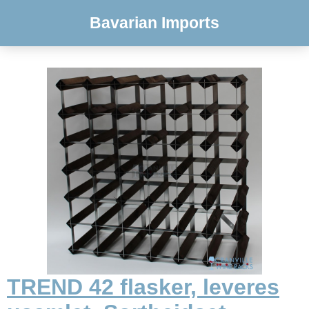
Bavarian Imports
TREND 42 flasker, leveres