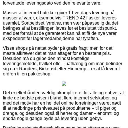
forventede leveringsdato ved den relevante vare.
Masser af internet butikker giver 1 hverdags levering på
masser af varer, eksempelvis TREND 42 flasker, leveres
usamlet, Sortbejdset fyrretræ, men vær påpasselig da det
betinges af at bestillingen laves før et besluttet tidspunkt,
med det formål at de garanteret kan nå at få de nye varer
ekspederet før lagermedarbejderne har fyraften.
Visse shops på nettet byder på gratis fragt, men for det
meste afkræver det at man aftager for en bestemt pris.
Desuden må du gribe den mindst kostelige
leveringsmetode, hvilket ofte – uafhængig om man befinder
sig nær Randers, Birkerød eller Hinnerup – er at få leveret
ordren til en pakkeshop.
Det er efterhånden vældig ukompliceret for alle og enhver at
finde de bedste priser i blandt flere internet selskaber, og
med det motiv har en hel del online forretninger været nødt
til at nedbringe prisniveauet på produkterne – til piger og
drenge, og desuden også til herrer og damer – enormt, og
endda nogle gange byde på levering uden gebyr.