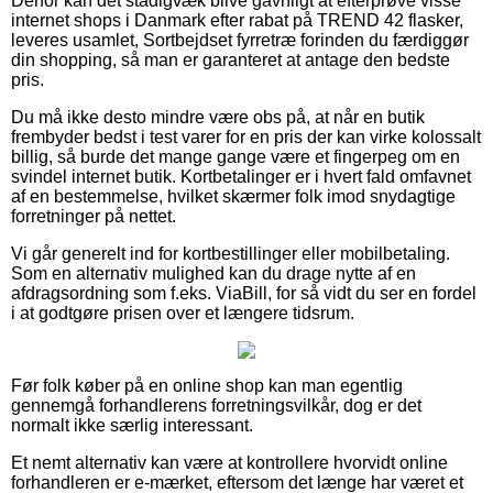
Derfor kan det stadigvæk blive gavnligt at efterprøve visse
internet shops i Danmark efter rabat på TREND 42 flasker,
leveres usamlet, Sortbejdset fyrretræ forinden du færdiggør
din shopping, så man er garanteret at antage den bedste
pris.
Du må ikke desto mindre være obs på, at når en butik
frembyder bedst i test varer for en pris der kan virke kolossalt
billig, så burde det mange gange være et fingerpeg om en
svindel internet butik. Kortbetalinger er i hvert fald omfavnet
af en bestemmelse, hvilket skærmer folk imod snydagtige
forretninger på nettet.
Vi går generelt ind for kortbestillinger eller mobilbetaling.
Som en alternativ mulighed kan du drage nytte af en
afdragsordning som f.eks. ViaBill, for så vidt du ser en fordel
i at godtgøre prisen over et længere tidsrum.
Før folk køber på en online shop kan man egentlig
gennemgå forhandlerens forretningsvilkår, dog er det
normalt ikke særlig interessant.
Et nemt alternativ kan være at kontrollere hvorvidt online
forhandleren er e-mærket, eftersom det længe har været et