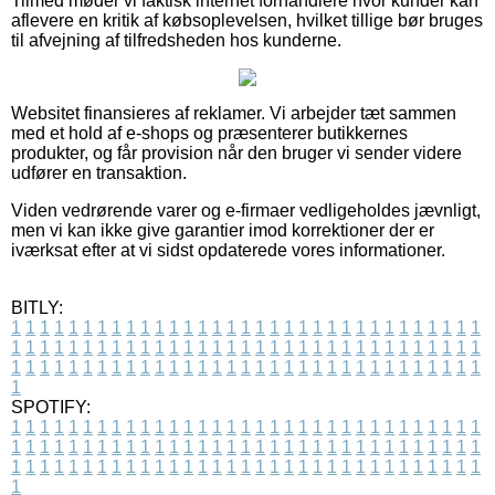
Tilmed møder vi faktisk internet forhandlere hvor kunder kan
aflevere en kritik af købsoplevelsen, hvilket tillige bør bruges
til afvejning af tilfredsheden hos kunderne.
Websitet finansieres af reklamer. Vi arbejder tæt sammen
med et hold af e-shops og præsenterer butikkernes
produkter, og får provision når den bruger vi sender videre
udfører en transaktion.
Viden vedrørende varer og e-firmaer vedligeholdes jævnligt,
men vi kan ikke give garantier imod korrektioner der er
iværksat efter at vi sidst opdaterede vores informationer.
BITLY:
1
1
1
1
1
1
1
1
1
1
1
1
1
1
1
1
1
1
1
1
1
1
1
1
1
1
1
1
1
1
1
1
1
1
1
1
1
1
1
1
1
1
1
1
1
1
1
1
1
1
1
1
1
1
1
1
1
1
1
1
1
1
1
1
1
1
1
1
1
1
1
1
1
1
1
1
1
1
1
1
1
1
1
1
1
1
1
1
1
1
1
1
1
1
1
1
1
1
1
1
SPOTIFY:
1
1
1
1
1
1
1
1
1
1
1
1
1
1
1
1
1
1
1
1
1
1
1
1
1
1
1
1
1
1
1
1
1
1
1
1
1
1
1
1
1
1
1
1
1
1
1
1
1
1
1
1
1
1
1
1
1
1
1
1
1
1
1
1
1
1
1
1
1
1
1
1
1
1
1
1
1
1
1
1
1
1
1
1
1
1
1
1
1
1
1
1
1
1
1
1
1
1
1
1