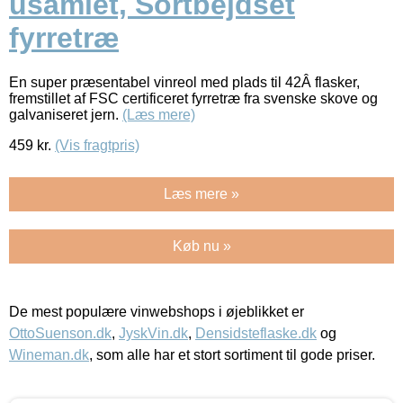
usamlet, Sortbejdset
fyrretræ
En super præsentabel vinreol med plads til 42Â flasker,
fremstillet af FSC certificeret fyrretræ fra svenske skove og
galvaniseret jern.
(Læs mere)
459
kr.
(Vis fragtpris)
Læs mere »
Køb nu »
De mest populære vinwebshops i øjeblikket er
OttoSuenson.dk
,
JyskVin.dk
,
Densidsteflaske.dk
og
Wineman.dk
, som alle har et stort sortiment til gode priser.