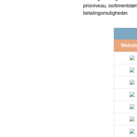
prisniveau, sortimentstø
betalingsmuligheder.
Websh