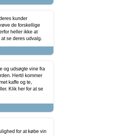
 deres kunder
røve de forskellige
for heller ikke at
r at se deres udvalg.
 og udsøgte vine fra
erden. Hertil kommer
et kaffe og te,
. Klik her for at se
ulighed for at købe vin