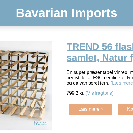
Bavarian Imports
TREND 56 flask
samlet, Natur 
En super præsentabel vinreol me
fremstillet af FSC certificeret f
og galvaniseret jern.
(Læs mere
799.2
kr.
(Vis fragtpris)
Læs mere »
Kø