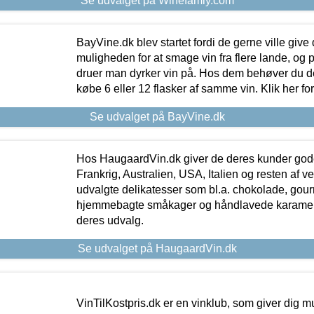
Se udvalget på Winefamly.com
BayVine.dk blev startet fordi de gerne ville give
muligheden for at smage vin fra flere lande, og p
druer man dyrker vin på. Hos dem behøver du der
købe 6 eller 12 flasker af samme vin. Klik her fo
Se udvalget på BayVine.dk
Hos HaugaardVin.dk giver de deres kunder gode
Frankrig, Australien, USA, Italien og resten af v
udvalgte delikatesser som bl.a. chokolade, gourm
hjemmebagte småkager og håndlavede karameller
deres udvalg.
Se udvalget på HaugaardVin.dk
VinTilKostpris.dk er en vinklub, som giver dig m