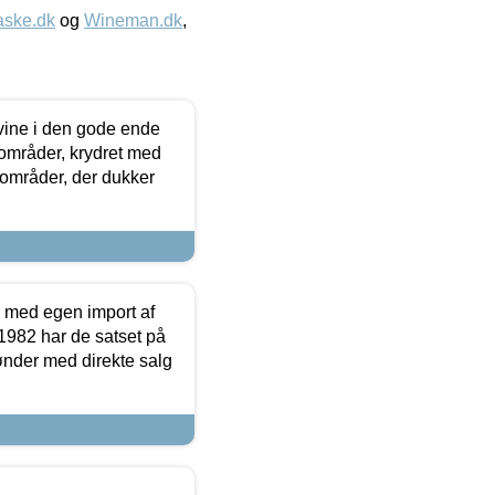
aske.dk
og
Wineman.dk
,
 vine i den gode ende
e områder, krydret med
 områder, der dukker
r med egen import af
i 1982 har de satset på
ønder med direkte salg