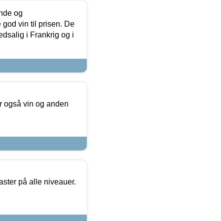
unde og
od vin til prisen. De
dsalig i Frankrig og i
er også vin og anden
ster på alle niveauer.