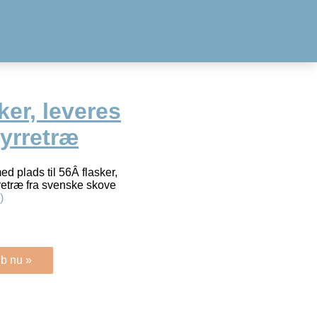
er, leveres
fyrretræ
d plads til 56Â flasker,
yrretræ fra svenske skove
)
b nu »