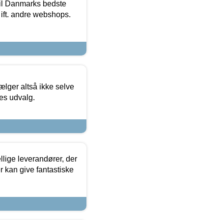
 til Danmarks bedste
 ift. andre webshops.
ælger altså ikke selve
res udvalg.
lige leverandører, der
r kan give fantastiske