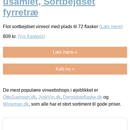
usamlet, Sortbejdset
fyrretræ
Flot sortbejdset vinreol med plads til 72 flasker
(Læs mere)
809
kr.
(Vis fragtpris)
Læs mere »
Køb nu »
De mest populære vinwebshops i øjeblikket er
OttoSuenson.dk
,
JyskVin.dk
,
Densidsteflaske.dk
og
Wineman.dk
, som alle har et stort sortiment til gode priser.