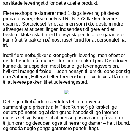
anslåede leveringstid for det aktuelle produkt.
Flere e-shops reklamerer med 1 dags levering på deres
primære varer, eksempelvis TREND 72 flasker, leveres
usamlet, Sortbejdset fyrretræ, men som ikke desto mindre
afhænger af at bestillingen indsendes tidligere end et
bestemt klokkeslæt, med hensynstagen til at de garanteret
kan nå at få pakken på posthuset forud for at personalet har
fri.
Indtil flere netbutikker sikrer gebyrfri levering, men oftest er
det forbeholdt når du bestiller for en konkret pris. Derudover
kunne du snuppe den mest betalelige leveringsversion,
hvilket i mange tilfælde – uden hensyn til om du opholder sig
nær Aalborg, Hillerød eller Fredensborg – vil blive at få dem
til at levere pakken til et udleveringssted.
Det er jo efterhånden særdeles let for enhver at
sammenligne priser (via fx PriceRunner) på forskellige
outlets på nettet, og af den grund har adskillige internet
outlets set sig tvunget til at presse prisniveauet på varerne –
til juniorer, og desuden også til herrer og damer – helt i bund,
og endda nogle gange garantere portofri fragt.