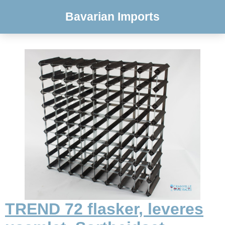
Bavarian Imports
TREND 72 flasker, leveres