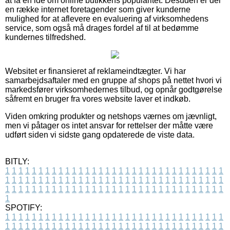
at få en idé om online butikkens popularitet. Desuden er der
en række internet foretagender som giver kunderne
mulighed for at aflevere en evaluering af virksomhedens
service, som også må drages fordel af til at bedømme
kundernes tilfredshed.
Websitet er finansieret af reklameindtægter. Vi har
samarbejdsaftaler med en gruppe af shops på nettet hvori vi
markedsfører virksomhedernes tilbud, og opnår godtgørelse
såfremt en bruger fra vores website laver et indkøb.
Viden omkring produkter og netshops værnes om jævnligt,
men vi påtager os intet ansvar for rettelser der måtte være
udført siden vi sidste gang opdaterede de viste data.
BITLY:
1
1
1
1
1
1
1
1
1
1
1
1
1
1
1
1
1
1
1
1
1
1
1
1
1
1
1
1
1
1
1
1
1
1
1
1
1
1
1
1
1
1
1
1
1
1
1
1
1
1
1
1
1
1
1
1
1
1
1
1
1
1
1
1
1
1
1
1
1
1
1
1
1
1
1
1
1
1
1
1
1
1
1
1
1
1
1
1
1
1
1
1
1
1
1
1
1
1
1
1
SPOTIFY:
1
1
1
1
1
1
1
1
1
1
1
1
1
1
1
1
1
1
1
1
1
1
1
1
1
1
1
1
1
1
1
1
1
1
1
1
1
1
1
1
1
1
1
1
1
1
1
1
1
1
1
1
1
1
1
1
1
1
1
1
1
1
1
1
1
1