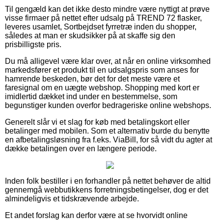
Til gengæld kan det ikke desto mindre være nyttigt at prøve
visse firmaer på nettet efter udsalg på TREND 72 flasker,
leveres usamlet, Sortbejdset fyrretræ inden du shopper,
således at man er skudsikker på at skaffe sig den
prisbilligste pris.
Du må alligevel være klar over, at når en online virksomhed
markedsfører et produkt til en udsalgspris som anses for
hamrende beskeden, bør det for det meste være et
faresignal om en uægte webshop. Shopping med kort er
imidlertid dækket ind under en bestemmelse, som
begunstiger kunden overfor bedrageriske online webshops.
Generelt slår vi et slag for køb med betalingskort eller
betalinger med mobilen. Som et alternativ burde du benytte
en afbetalingsløsning fra f.eks. ViaBill, for så vidt du agter at
dække betalingen over en længere periode.
Inden folk bestiller i en forhandler på nettet behøver de altid
gennemgå webbutikkens forretningsbetingelser, dog er det
almindeligvis et tidskrævende arbejde.
Et andet forslag kan derfor være at se hvorvidt online