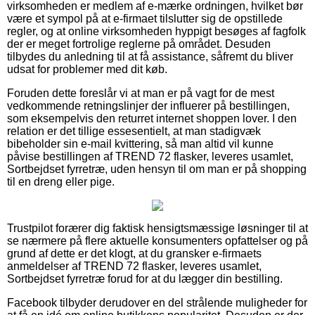
virksomheden er medlem af e-mærke ordningen, hvilket bør
være et sympol på at e-firmaet tilslutter sig de opstillede
regler, og at online virksomheden hyppigt besøges af fagfolk
der er meget fortrolige reglerne på området. Desuden
tilbydes du anledning til at få assistance, såfremt du bliver
udsat for problemer med dit køb.
Foruden dette foreslår vi at man er på vagt for de mest
vedkommende retningslinjer der influerer på bestillingen,
som eksempelvis den returret internet shoppen lover. I den
relation er det tillige essesentielt, at man stadigvæk
bibeholder sin e-mail kvittering, så man altid vil kunne
påvise bestillingen af TREND 72 flasker, leveres usamlet,
Sortbejdset fyrretræ, uden hensyn til om man er på shopping
til en dreng eller pige.
Trustpilot forærer dig faktisk hensigtsmæssige løsninger til at
se nærmere på flere aktuelle konsumenters opfattelser og på
grund af dette er det klogt, at du gransker e-firmaets
anmeldelser af TREND 72 flasker, leveres usamlet,
Sortbejdset fyrretræ forud for at du lægger din bestilling.
Facebook tilbyder derudover en del strålende muligheder for