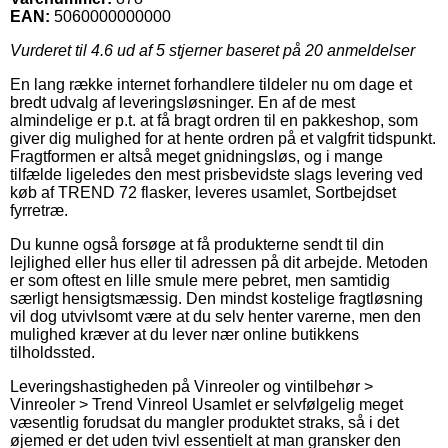
EAN:
5060000000000
Vurderet til
4.6
ud af 5 stjerner baseret på
20
anmeldelser
En lang række internet forhandlere tildeler nu om dage et
bredt udvalg af leveringsløsninger. En af de mest
almindelige er p.t. at få bragt ordren til en pakkeshop, som
giver dig mulighed for at hente ordren på et valgfrit tidspunkt.
Fragtformen er altså meget gnidningsløs, og i mange
tilfælde ligeledes den mest prisbevidste slags levering ved
køb af TREND 72 flasker, leveres usamlet, Sortbejdset
fyrretræ.
Du kunne også forsøge at få produkterne sendt til din
lejlighed eller hus eller til adressen på dit arbejde. Metoden
er som oftest en lille smule mere pebret, men samtidig
særligt hensigtsmæssig. Den mindst kostelige fragtløsning
vil dog utvivlsomt være at du selv henter varerne, men den
mulighed kræver at du lever nær online butikkens
tilholdssted.
Leveringshastigheden på Vinreoler og vintilbehør >
Vinreoler > Trend Vinreol Usamlet er selvfølgelig meget
væsentlig forudsat du mangler produktet straks, så i det
øjemed er det uden tvivl essentielt at man gransker den