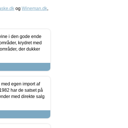
aske.dk
og
Wineman.dk
,
 vine i den gode ende
e områder, krydret med
 områder, der dukker
r med egen import af
i 1982 har de satset på
ønder med direkte salg