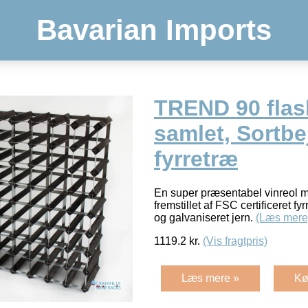
Bavarian Imports
TREND 90 flask
samlet, Sortbe
fyrretræ
En super præsentabel vinreol me
fremstillet af FSC certificeret f
og galvaniseret jern.
(Læs mere
1119.2
kr.
(Vis fragtpris)
Læs mere »
Kø