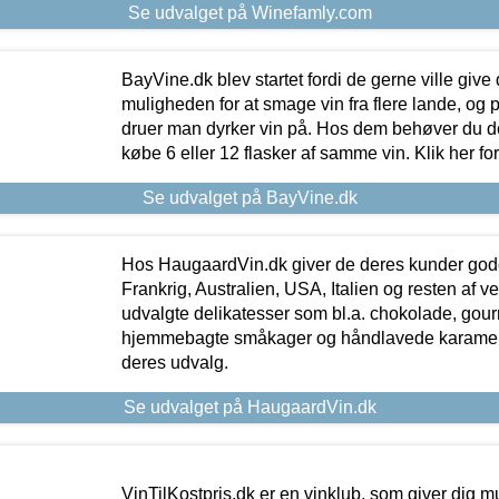
Se udvalget på Winefamly.com
BayVine.dk blev startet fordi de gerne ville give
muligheden for at smage vin fra flere lande, og p
druer man dyrker vin på. Hos dem behøver du der
købe 6 eller 12 flasker af samme vin. Klik her fo
Se udvalget på BayVine.dk
Hos HaugaardVin.dk giver de deres kunder gode
Frankrig, Australien, USA, Italien og resten af v
udvalgte delikatesser som bl.a. chokolade, gourm
hjemmebagte småkager og håndlavede karameller
deres udvalg.
Se udvalget på HaugaardVin.dk
VinTilKostpris.dk er en vinklub, som giver dig m