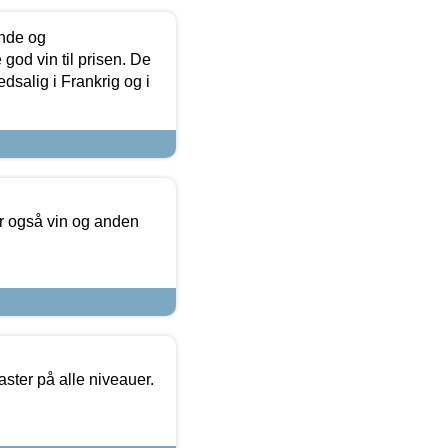
unde og
od vin til prisen. De
dsalig i Frankrig og i
er også vin og anden
ster på alle niveauer.