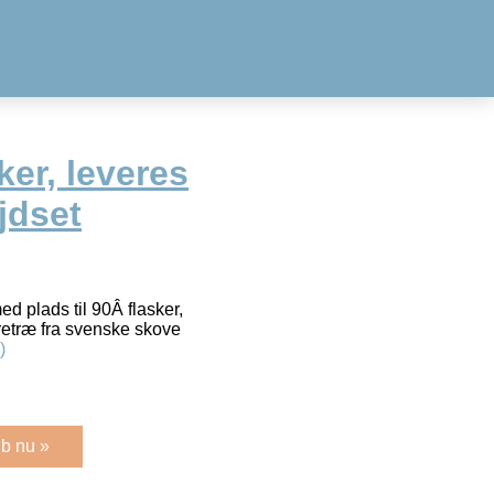
er, leveres
jdset
d plads til 90Â flasker,
yrretræ fra svenske skove
)
b nu »