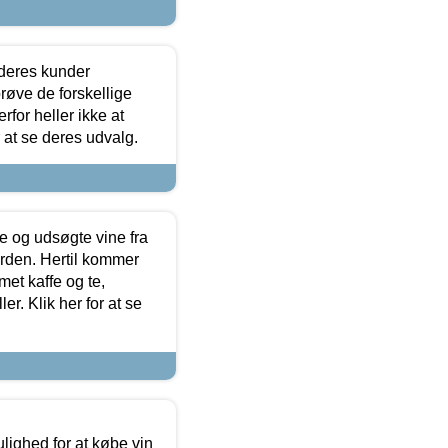
 deres kunder
røve de forskellige
for heller ikke at
r at se deres udvalg.
 og udsøgte vine fra
erden. Hertil kommer
et kaffe og te,
. Klik her for at se
ulighed for at købe vin