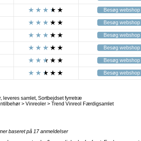
Besøg webshop
Besøg webshop
Besøg webshop
Besøg webshop
Besøg webshop
Besøg webshop
leveres samlet, Sortbejdset fyrretræ
intilbehør > Vinreoler > Trend Vinreol Færdigsamlet
rner baseret på
17
anmeldelser