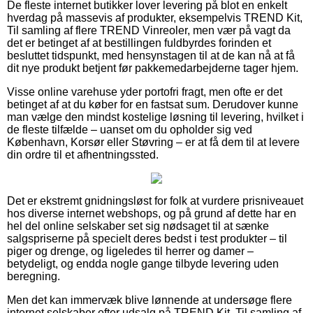
De fleste internet butikker lover levering på blot en enkelt
hverdag på massevis af produkter, eksempelvis TREND Kit,
Til samling af flere TREND Vinreoler, men vær på vagt da
det er betinget af at bestillingen fuldbyrdes forinden et
besluttet tidspunkt, med hensynstagen til at de kan nå at få
dit nye produkt betjent før pakkemedarbejderne tager hjem.
Visse online varehuse yder portofri fragt, men ofte er det
betinget af at du køber for en fastsat sum. Derudover kunne
man vælge den mindst kostelige løsning til levering, hvilket i
de fleste tilfælde – uanset om du opholder sig ved
København, Korsør eller Støvring – er at få dem til at levere
din ordre til et afhentningssted.
Det er ekstremt gnidningsløst for folk at vurdere prisniveauet
hos diverse internet webshops, og på grund af dette har en
hel del online selskaber set sig nødsaget til at sænke
salgspriserne på specielt deres bedst i test produkter – til
piger og drenge, og ligeledes til herrer og damer –
betydeligt, og endda nogle gange tilbyde levering uden
beregning.
Men det kan immervæk blive lønnende at undersøge flere
internet selskaber efter udsalg på TREND Kit, Til samling af