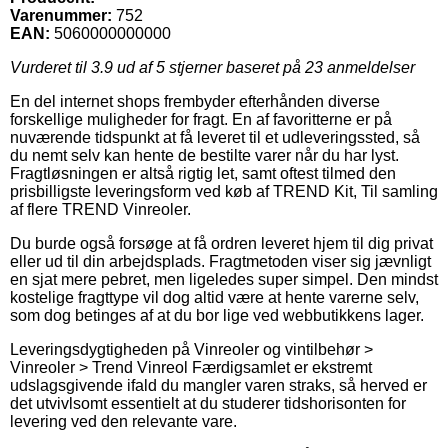
Varenummer:
752
EAN:
5060000000000
Vurderet til
3.9
ud af 5 stjerner baseret på
23
anmeldelser
En del internet shops frembyder efterhånden diverse
forskellige muligheder for fragt. En af favoritterne er på
nuværende tidspunkt at få leveret til et udleveringssted, så
du nemt selv kan hente de bestilte varer når du har lyst.
Fragtløsningen er altså rigtig let, samt oftest tilmed den
prisbilligste leveringsform ved køb af TREND Kit, Til samling
af flere TREND Vinreoler.
Du burde også forsøge at få ordren leveret hjem til dig privat
eller ud til din arbejdsplads. Fragtmetoden viser sig jævnligt
en sjat mere pebret, men ligeledes super simpel. Den mindst
kostelige fragttype vil dog altid være at hente varerne selv,
som dog betinges af at du bor lige ved webbutikkens lager.
Leveringsdygtigheden på Vinreoler og vintilbehør >
Vinreoler > Trend Vinreol Færdigsamlet er ekstremt
udslagsgivende ifald du mangler varen straks, så herved er
det utvivlsomt essentielt at du studerer tidshorisonten for
levering ved den relevante vare.