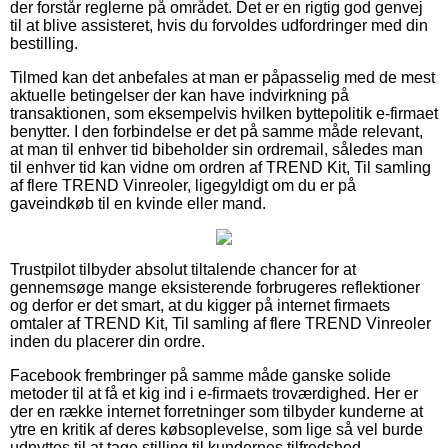
der forstår reglerne på området. Det er en rigtig god genvej
til at blive assisteret, hvis du forvoldes udfordringer med din
bestilling.
Tilmed kan det anbefales at man er påpasselig med de mest
aktuelle betingelser der kan have indvirkning på
transaktionen, som eksempelvis hvilken byttepolitik e-firmaet
benytter. I den forbindelse er det på samme måde relevant,
at man til enhver tid bibeholder sin ordremail, således man
til enhver tid kan vidne om ordren af TREND Kit, Til samling
af flere TREND Vinreoler, ligegyldigt om du er på
gaveindkøb til en kvinde eller mand.
Trustpilot tilbyder absolut tiltalende chancer for at
gennemsøge mange eksisterende forbrugeres reflektioner
og derfor er det smart, at du kigger på internet firmaets
omtaler af TREND Kit, Til samling af flere TREND Vinreoler
inden du placerer din ordre.
Facebook frembringer på samme måde ganske solide
metoder til at få et kig ind i e-firmaets troværdighed. Her er
der en række internet forretninger som tilbyder kunderne at
ytre en kritik af deres købsoplevelse, som lige så vel burde
udnyttes til at tage stilling til kundernes tilfredshed.