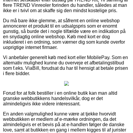
flere TREND Vinreoler forinden du handler, således at man
ikke er i tvivl om at skaffe sig den mindst kostelige pris.
Du må bare ikke glemme, at såfremt en online webshop
annoncerer et produkt til en udsalgspris som er enormt
gunstig, så burde det i nogle tilfælde være en indikation på
en snydagtig online webshop. Køb med kort er dog
inkluderet i en ordning, som værner dig som kunde overfor
uoprigtige internet firmaer.
Vi anbefaler generelt køb med kort eller MobilePay. Som en
alternativ mulighed kunne du overveje et afbetalingstilbud
som f.eks. ViaBill, forudsat du har til hensigt at betale prisen
i flere bidder.
Forud for at folk bestiller i en online butik kan man altid
granske webbutikkens handelsvilkår, dog er det
almindeligvis ikke videre interessant.
En anden valgmulighed kunne være at tjekke hvorvidt
webbutikken er medlem af e-mærke ordningen, da det
almindeligvis er et bevis på at e-handlen følger de danske
love, samt at butikken en gang i mellem kigges til af jurister