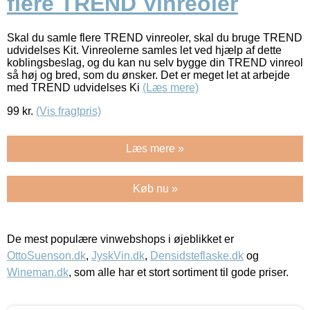
flere TREND Vinreoler
Skal du samle flere TREND vinreoler, skal du bruge TREND
udvidelses Kit. Vinreolerne samles let ved hjælp af dette
koblingsbeslag, og du kan nu selv bygge din TREND vinreol
så høj og bred, som du ønsker. Det er meget let at arbejde
med TREND udvidelses Ki
(Læs mere)
99
kr.
(Vis fragtpris)
Læs mere »
Køb nu »
De mest populære vinwebshops i øjeblikket er
OttoSuenson.dk
,
JyskVin.dk
,
Densidsteflaske.dk
og
Wineman.dk
, som alle har et stort sortiment til gode priser.