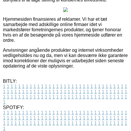
Hjemmesiden finansieres af reklamer. Vi har et tæt
samarbejde med adskillige online firmaer idet vi
markedsfører forretningernes produkter, og tjener honorar
hvis en af de besøgende på vores hjemmeside udfører en
ordre.
Anvisninger angående produkter og internet virksomheder
vedligeholdes nu og da, men vi kan desværre ikke garantere
imod korrektioner der muligvis er udarbejdet siden seneste
opdatering af de viste oplysninger.
BITLY:
1
1
1
1
1
1
1
1
1
1
1
1
1
1
1
1
1
1
1
1
1
1
1
1
1
1
1
1
1
1
1
1
1
1
1
1
1
1
1
1
1
1
1
1
1
1
1
1
1
1
1
1
1
1
1
1
1
1
1
1
1
1
1
1
1
1
1
1
1
1
1
1
1
1
1
1
1
1
1
1
1
1
1
1
1
1
1
1
1
1
1
1
1
1
1
1
1
1
1
1
SPOTIFY:
1
1
1
1
1
1
1
1
1
1
1
1
1
1
1
1
1
1
1
1
1
1
1
1
1
1
1
1
1
1
1
1
1
1
1
1
1
1
1
1
1
1
1
1
1
1
1
1
1
1
1
1
1
1
1
1
1
1
1
1
1
1
1
1
1
1
1
1
1
1
1
1
1
1
1
1
1
1
1
1
1
1
1
1
1
1
1
1
1
1
1
1
1
1
1
1
1
1
1
1