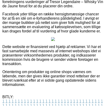
forretningens vurderinger af Tresor Legendaire – Whisky Vin
de Jaune forud for at du placerer din ordre.
Facebook yder tillige en række hensigtsmæssige chancer
for at få en idé om e-forhandlerens pålidelighed. I øvrigt er
der mange butikker på nettet som giver folk mulighed for at
sammensætte en evaluering af købsoplevelsen, som tillige
kan drages fordel af til vurdering af hvor glade kunderne er.
Dette website er finansieret ved hjælp af reklamer. Vi har et
fast samarbejde med massevis af internet webshops idet vi
præsenterer virksomhedernes produkter, og indkasserer
kommission hvis de brugere vi sender videre foretager en
transaktion.
Orientering om produkter og online shops værnes om
løbende, men der gives ikke garantier imod rettelser der er
blevet iværksat efter at vi sidste gang opdaterede sidens
informationer.
BITLY:
1
1
1
1
1
1
1
1
1
1
1
1
1
1
1
1
1
1
1
1
1
1
1
1
1
1
1
1
1
1
1
1
1
1
1
1
1
1
1
1
1
1
1
1
1
1
1
1
1
1
1
1
1
1
1
1
1
1
1
1
1
1
1
1
1
1