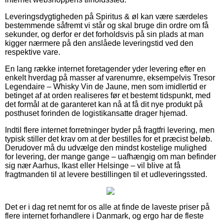
Leveringsdygtigheden på Spiritus & øl kan være særdeles
bestemmende såfremt vi står og skal bruge din ordre om få
sekunder, og derfor er det forholdsvis på sin plads at man
kigger nærmere på den anslåede leveringstid ved den
respektive vare.
En lang række internet foretagender yder levering efter en
enkelt hverdag på masser af varenumre, eksempelvis Tresor
Legendaire – Whisky Vin de Jaune, men som imidlertid er
betinget af at orden realiseres før et bestemt tidspunkt, med
det formål at de garanteret kan nå at få dit nye produkt på
posthuset forinden de logistikansatte drager hjemad.
Indtil flere internet forretninger byder på fragtfri levering, men
typisk stiller det krav om at der bestilles for et præcist beløb.
Derudover må du udvælge den mindst kostelige mulighed
for levering, der mange gange – uafhængig om man befinder
sig nær Aarhus, Ikast eller Helsinge – vil blive at få
fragtmanden til at levere bestillingen til et udleveringssted.
Det er i dag ret nemt for os alle at finde de laveste priser på
flere internet forhandlere i Danmark, og ergo har de fleste