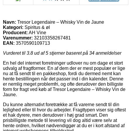
Navn:
Tresor Legendaire – Whisky Vin de Jaune
Kategori:
Spiritus & øl
Producent:
AH Vine
Varenummer:
32103358267481
EAN:
3570590109713
Vurderet til
3.8
ud af 5 stjerner baseret på
34
anmeldelser
En hel del internet forretninger udlover nu om dage et stort
udvalg af fragtformer. En af dem der er mest populær er lige
nu at få sendt til en pakkeshop, fordi du dermed nemt kan
hente bestillingen når det passer ind i din kalender. Denne
er nemlig meget problemfri, og ofte derudover den billigste
form for fragt ved køb af Tresor Legendaire – Whisky Vin de
Jaune.
Du kunne alternativt foretrække at få varerne sendt til din
lejlighed eller til hvor du arbejder. Fragttypen viser sig oftest
et hak dyrere, men derudover i høj grad smart. Den
prisbilligste metode til levering vil dog altid være selv at
hente ordren, hvilket nødvendiggør at du er i kort afstand af
internet webshoppens tilholdssted.