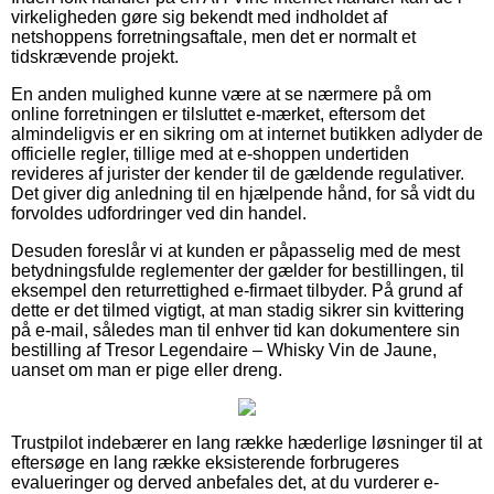
virkeligheden gøre sig bekendt med indholdet af
netshoppens forretningsaftale, men det er normalt et
tidskrævende projekt.
En anden mulighed kunne være at se nærmere på om
online forretningen er tilsluttet e-mærket, eftersom det
almindeligvis er en sikring om at internet butikken adlyder de
officielle regler, tillige med at e-shoppen undertiden
revideres af jurister der kender til de gældende regulativer.
Det giver dig anledning til en hjælpende hånd, for så vidt du
forvoldes udfordringer ved din handel.
Desuden foreslår vi at kunden er påpasselig med de mest
betydningsfulde reglementer der gælder for bestillingen, til
eksempel den returrettighed e-firmaet tilbyder. På grund af
dette er det tilmed vigtigt, at man stadig sikrer sin kvittering
på e-mail, således man til enhver tid kan dokumentere sin
bestilling af Tresor Legendaire – Whisky Vin de Jaune,
uanset om man er pige eller dreng.
Trustpilot indebærer en lang række hæderlige løsninger til at
eftersøge en lang række eksisterende forbrugeres
evalueringer og derved anbefales det, at du vurderer e-