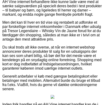
AH Vine internet forhandlere ikke kunne lade være med at
sænke salgsværdien på specielt deres bedst i test produkter
– til babyer og børn, og ligeledes til herrer og damer –
markant, og endda nogle gange frembyde portofri fragt.
Men det kan til hver en tid vise sig rentabelt at udforske et
par forskellige internet virksomheder i Danmark efter udsalg
på Tresor Legendaire – Whisky Vin de Jaune forud for at du
færdiggør din shopping, således at man ikke er i tvivl om at
antage den mest attraktive pris.
Du skal trods alt ikke overse, at når en internet webshop
annoncerer deres produkter til salg for en udsalgspris der
kan ses som uhørt billig, så bør det for det meste være et
kendetegn på en snydagtig online forretning. Shopping med
kort er dog indbefattet af Indsigelsesordningen, hvilket
garanterer køberen imod uærlige internet outlets.
Generelt anbefaler vi køb med gængse betalingskort eller
betalinger med mobilen. Alternativt burde du bruge et tilbud
fra f.eks. ViaBill, hvis du gerne vil dække omkostningerne
senere.
Inden folk handler på en AH Vine internet handler kan de i