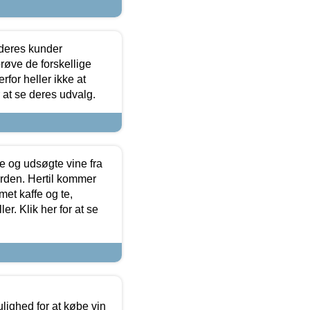
 deres kunder
røve de forskellige
for heller ikke at
r at se deres udvalg.
 og udsøgte vine fra
erden. Hertil kommer
et kaffe og te,
. Klik her for at se
ulighed for at købe vin