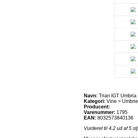
Navn:
Trian IGT Umbria
Kategori:
Vine > Umbri
Producent:
Varenummer:
1795
EAN:
8032573840136
Vurderet til
4.2
ud af 5 st