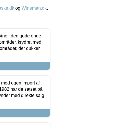
aske.dk
og
Wineman.dk
,
 vine i den gode ende
e områder, krydret med
 områder, der dukker
r med egen import af
i 1982 har de satset på
ønder med direkte salg