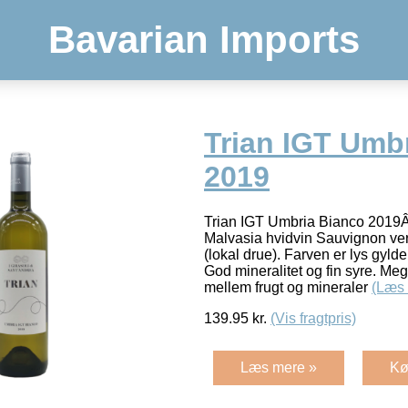
Bavarian Imports
Trian IGT Umb
2019
Trian IGT Umbria Bianco 2019Â
Malvasia hvidvin Sauvignon ver
(lokal drue). Farven er lys gyld
God mineralitet og fin syre. Me
mellem frugt og mineraler
(Læs
139.95
kr.
(Vis fragtpris)
Læs mere »
Kø