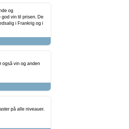
unde og
od vin til prisen. De
dsalig i Frankrig og i
er også vin og anden
ster på alle niveauer.