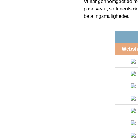
Vi har gennemgået de mes
prisniveau, sortimentstø
betalingsmuligheder.
Websh