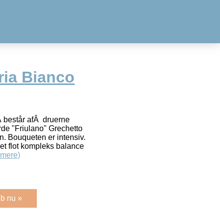
ria Bianco
 består afÂ druerne
de "Friulano" Grechetto
en. Bouqueten er intensiv.
get flot kompleks balance
 mere)
b nu »