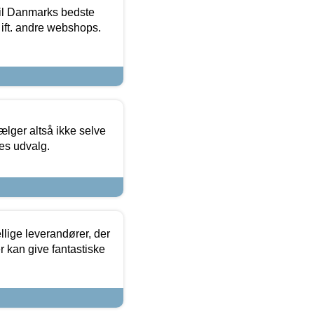
 til Danmarks bedste
 ift. andre webshops.
ælger altså ikke selve
res udvalg.
lige leverandører, der
r kan give fantastiske