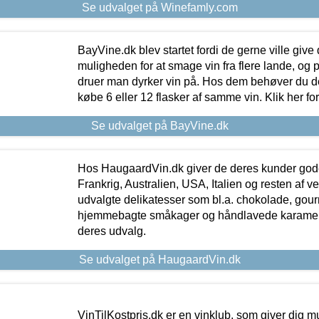
Se udvalget på Winefamly.com
BayVine.dk blev startet fordi de gerne ville give
muligheden for at smage vin fra flere lande, og p
druer man dyrker vin på. Hos dem behøver du der
købe 6 eller 12 flasker af samme vin. Klik her fo
Se udvalget på BayVine.dk
Hos HaugaardVin.dk giver de deres kunder gode
Frankrig, Australien, USA, Italien og resten af v
udvalgte delikatesser som bl.a. chokolade, gourm
hjemmebagte småkager og håndlavede karameller
deres udvalg.
Se udvalget på HaugaardVin.dk
VinTilKostpris.dk er en vinklub, som giver dig m