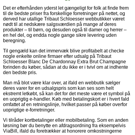
Det er efterhånden yderst let gængeligt for folk at finde frem
til de bedste priser fra forskellige forretninger på nettet, og
derved har utallige Tribaut Schloesser webbutikker været
nødt til at nedskære salgsværdien på mange af deres
produkter – til børn, og desuden også til damer og herrer –
en hel del, og endda nogle gange sikre levering uden
beregning.
Til gengæld kan det immervæk blive profitabelt at checke
nogle enkelte online firmaer efter udsalg på Tribaut
Schloesser Blanc De Chardonnay Extra Brut Champagne
forinden du køber, sådan at du ikke er i tvivl om at indhente
den bedste pris.
Man må blot være klar over, at ifald en webbutik sælger
deres varer for en udsalgspris som kan ses som helt
ekstremt letkøbt, så kan det for det meste være et symbol på
en uoprigtig e-handler. Køb med betalingskort er i hvert fald
omfattet af en retningslinje, hvilket passer på køber overfor
uoprigtige e-forretninger.
Vi tilråder kortbetalinger eller mobilbetaling. Som en anden
løsning bør du benytte en afdragsordning fra eksempelvis
ViaBill, ifald du foretrækker at honorere omkostningerne