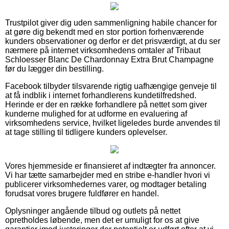
Trustpilot giver dig uden sammenligning habile chancer for
at gøre dig bekendt med en stor portion forhenværende
kunders observationer og derfor er det prisværdigt, at du ser
nærmere på internet virksomhedens omtaler af Tribaut
Schloesser Blanc De Chardonnay Extra Brut Champagne
før du lægger din bestilling.
Facebook tilbyder tilsvarende rigtig uafhængige genveje til
at få indblik i internet forhandlerens kundetilfredshed.
Herinde er der en række forhandlere på nettet som giver
kunderne mulighed for at udforme en evaluering af
virksomhedens service, hvilket ligeledes burde anvendes til
at tage stilling til tidligere kunders oplevelser.
Vores hjemmeside er finansieret af indtægter fra annoncer.
Vi har tætte samarbejder med en stribe e-handler hvori vi
publicerer virksomhedernes varer, og modtager betaling
forudsat vores brugere fuldfører en handel.
Oplysninger angående tilbud og outlets på nettet
opretholdes løbende, men det er umuligt for os at give