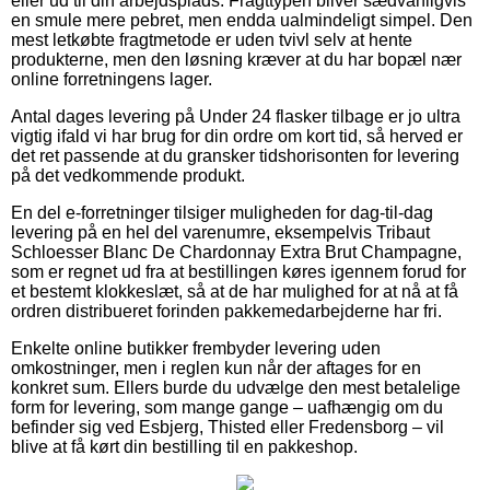
eller ud til din arbejdsplads. Fragttypen bliver sædvanligvis
en smule mere pebret, men endda ualmindeligt simpel. Den
mest letkøbte fragtmetode er uden tvivl selv at hente
produkterne, men den løsning kræver at du har bopæl nær
online forretningens lager.
Antal dages levering på Under 24 flasker tilbage er jo ultra
vigtig ifald vi har brug for din ordre om kort tid, så herved er
det ret passende at du gransker tidshorisonten for levering
på det vedkommende produkt.
En del e-forretninger tilsiger muligheden for dag-til-dag
levering på en hel del varenumre, eksempelvis Tribaut
Schloesser Blanc De Chardonnay Extra Brut Champagne,
som er regnet ud fra at bestillingen køres igennem forud for
et bestemt klokkeslæt, så at de har mulighed for at nå at få
ordren distribueret forinden pakkemedarbejderne har fri.
Enkelte online butikker frembyder levering uden
omkostninger, men i reglen kun når der aftages for en
konkret sum. Ellers burde du udvælge den mest betalelige
form for levering, som mange gange – uafhængig om du
befinder sig ved Esbjerg, Thisted eller Fredensborg – vil
blive at få kørt din bestilling til en pakkeshop.