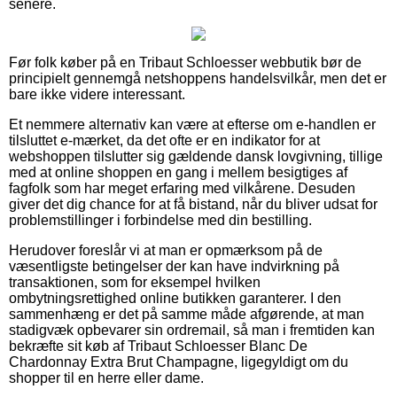
senere.
Før folk køber på en Tribaut Schloesser webbutik bør de
principielt gennemgå netshoppens handelsvilkår, men det er
bare ikke videre interessant.
Et nemmere alternativ kan være at efterse om e-handlen er
tilsluttet e-mærket, da det ofte er en indikator for at
webshoppen tilslutter sig gældende dansk lovgivning, tillige
med at online shoppen en gang i mellem besigtiges af
fagfolk som har meget erfaring med vilkårene. Desuden
giver det dig chance for at få bistand, når du bliver udsat for
problemstillinger i forbindelse med din bestilling.
Herudover foreslår vi at man er opmærksom på de
væsentligste betingelser der kan have indvirkning på
transaktionen, som for eksempel hvilken
ombytningsrettighed online butikken garanterer. I den
sammenhæng er det på samme måde afgørende, at man
stadigvæk opbevarer sin ordremail, så man i fremtiden kan
bekræfte sit køb af Tribaut Schloesser Blanc De
Chardonnay Extra Brut Champagne, ligegyldigt om du
shopper til en herre eller dame.