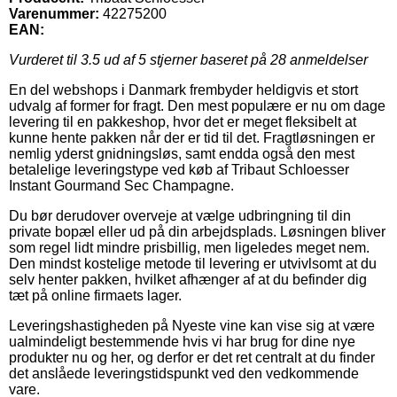
Varenummer:
42275200
EAN:
Vurderet til
3.5
ud af 5 stjerner baseret på
28
anmeldelser
En del webshops i Danmark frembyder heldigvis et stort
udvalg af former for fragt. Den mest populære er nu om dage
levering til en pakkeshop, hvor det er meget fleksibelt at
kunne hente pakken når der er tid til det. Fragtløsningen er
nemlig yderst gnidningsløs, samt endda også den mest
betalelige leveringstype ved køb af Tribaut Schloesser
Instant Gourmand Sec Champagne.
Du bør derudover overveje at vælge udbringning til din
private bopæl eller ud på din arbejdsplads. Løsningen bliver
som regel lidt mindre prisbillig, men ligeledes meget nem.
Den mindst kostelige metode til levering er utvivlsomt at du
selv henter pakken, hvilket afhænger af at du befinder dig
tæt på online firmaets lager.
Leveringshastigheden på Nyeste vine kan vise sig at være
ualmindeligt bestemmende hvis vi har brug for dine nye
produkter nu og her, og derfor er det ret centralt at du finder
det anslåede leveringstidspunkt ved den vedkommende
vare.