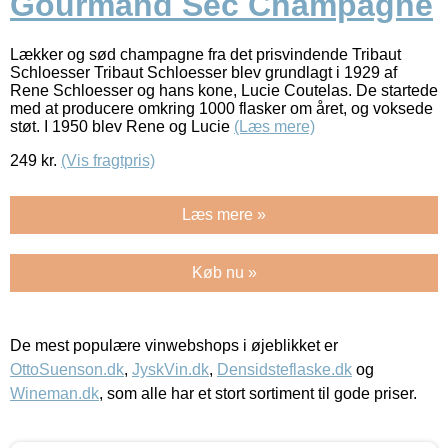
Gourmand Sec Champagne
Lækker og sød champagne fra det prisvindende Tribaut
Schloesser Tribaut Schloesser blev grundlagt i 1929 af
Rene Schloesser og hans kone, Lucie Coutelas. De startede
med at producere omkring 1000 flasker om året, og voksede
støt. I 1950 blev Rene og Lucie
(Læs mere)
249
kr.
(Vis fragtpris)
Læs mere »
Køb nu »
De mest populære vinwebshops i øjeblikket er
OttoSuenson.dk
,
JyskVin.dk
,
Densidsteflaske.dk
og
Wineman.dk
, som alle har et stort sortiment til gode priser.