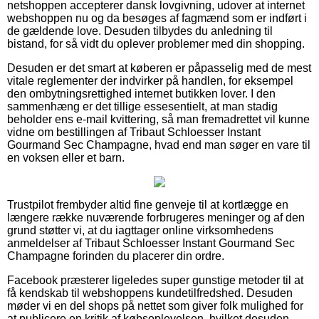
netshoppen accepterer dansk lovgivning, udover at internet
webshoppen nu og da besøges af fagmænd som er indført i
de gældende love. Desuden tilbydes du anledning til
bistand, for så vidt du oplever problemer med din shopping.
Desuden er det smart at køberen er påpasselig med de mest
vitale reglementer der indvirker på handlen, for eksempel
den ombytningsrettighed internet butikken lover. I den
sammenhæng er det tillige essesentielt, at man stadig
beholder ens e-mail kvittering, så man fremadrettet vil kunne
vidne om bestillingen af Tribaut Schloesser Instant
Gourmand Sec Champagne, hvad end man søger en vare til
en voksen eller et barn.
Trustpilot frembyder altid fine genveje til at kortlægge en
længere række nuværende forbrugeres meninger og af den
grund støtter vi, at du iagttager online virksomhedens
anmeldelser af Tribaut Schloesser Instant Gourmand Sec
Champagne forinden du placerer din ordre.
Facebook præsterer ligeledes super gunstige metoder til at
få kendskab til webshoppens kundetilfredshed. Desuden
møder vi en del shops på nettet som giver folk mulighed for
at publicere en kritik af købsoplevelsen, hvilket desuden