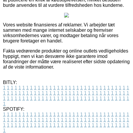
burde anvendes til at vurdere tilfredsheden hos kunderne.
Vores website finansieres af reklamer. Vi arbejder tæt
sammen med mange internet selskaber og fremviser
virksomhedernes varer, og modtager betaling når vores
brugere foretager en handel.
Fakta vedrørende produkter og online outlets vedligeholdes
hyppigt, men vi kan desværre ikke garantere imod
forandringer der måtte være realiseret efter sidste opdatering
af de viste informationer.
BITLY:
1
1
1
1
1
1
1
1
1
1
1
1
1
1
1
1
1
1
1
1
1
1
1
1
1
1
1
1
1
1
1
1
1
1
1
1
1
1
1
1
1
1
1
1
1
1
1
1
1
1
1
1
1
1
1
1
1
1
1
1
1
1
1
1
1
1
1
1
1
1
1
1
1
1
1
1
1
1
1
1
1
1
1
1
1
1
1
1
1
1
1
1
1
1
1
1
1
1
1
1
SPOTIFY:
1
1
1
1
1
1
1
1
1
1
1
1
1
1
1
1
1
1
1
1
1
1
1
1
1
1
1
1
1
1
1
1
1
1
1
1
1
1
1
1
1
1
1
1
1
1
1
1
1
1
1
1
1
1
1
1
1
1
1
1
1
1
1
1
1
1
1
1
1
1
1
1
1
1
1
1
1
1
1
1
1
1
1
1
1
1
1
1
1
1
1
1
1
1
1
1
1
1
1
1