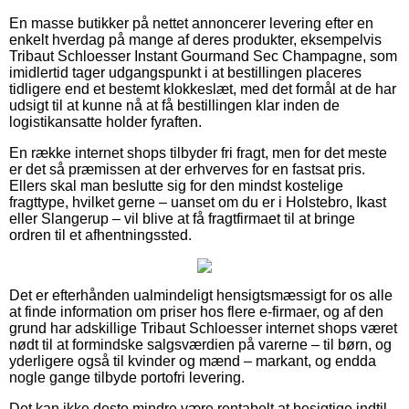
En masse butikker på nettet annoncerer levering efter en
enkelt hverdag på mange af deres produkter, eksempelvis
Tribaut Schloesser Instant Gourmand Sec Champagne, som
imidlertid tager udgangspunkt i at bestillingen placeres
tidligere end et bestemt klokkeslæt, med det formål at de har
udsigt til at kunne nå at få bestillingen klar inden de
logistikansatte holder fyraften.
En række internet shops tilbyder fri fragt, men for det meste
er det så præmissen at der erhverves for en fastsat pris.
Ellers skal man beslutte sig for den mindst kostelige
fragttype, hvilket gerne – uanset om du er i Holstebro, Ikast
eller Slangerup – vil blive at få fragtfirmaet til at bringe
ordren til et afhentningssted.
Det er efterhånden ualmindeligt hensigtsmæssigt for os alle
at finde information om priser hos flere e-firmaer, og af den
grund har adskillige Tribaut Schloesser internet shops været
nødt til at formindske salgsværdien på varerne – til børn, og
yderligere også til kvinder og mænd – markant, og endda
nogle gange tilbyde portofri levering.
Det kan ikke desto mindre være rentabelt at besigtige indtil