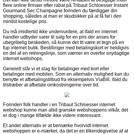
flere online firmaer efter rabat på Tribaut Schloesser Instant
Gourmand Sec Champagne forinden du færdiggør din
shopping, således at man er skudsikker på at få fat i den
mindst kostelige pris.
Du må imidlertid ikke undervurdere, at ifald en internet
handler udbyder varer til salg for en pris der anses for
ubegribelig beskeden, så kunne det tit være et tegn på en
fup internet butik. Bestillinger med betalingskort er heldigvis
en del af en retningslinje, som værner en overfor snydagtige
internet webshops.
Generelt slår vi et slag for betalinger med kort eller
betalinger med mobilen. Som en alternativ mulighed kan du
benytte et afbetalingstilbud fra eksempelvis ViaBill, ifald du
tilstræber at afbetale omkostningerne over tid.
Forinden folk handler i en Tribaut Schloesser internet
webshop kunne man altid granske webshoppens vilkår, det
er dog i mange tilfælde ikke videre interessant.
Et andet alternativ er at bemærke hvorvidt internet
webshoppen er e-mærket, da det er en tilkendegivelse af at