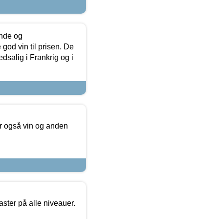
unde og
od vin til prisen. De
dsalig i Frankrig og i
er også vin og anden
ster på alle niveauer.