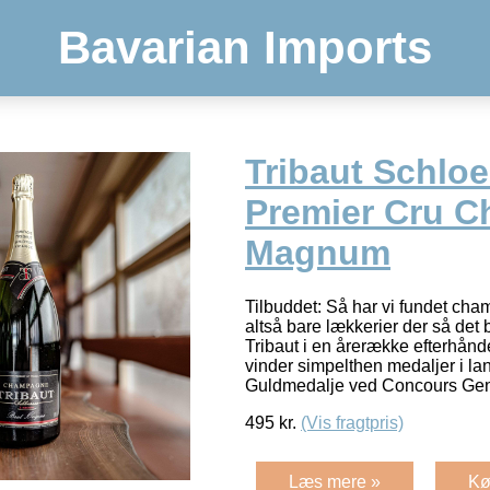
Bavarian Imports
Tribaut Schlo
Premier Cru 
Magnum
Tilbuddet: Så har vi fundet ch
altså bare lækkerier der så det b
Tribaut i en årerække efterhånd
vinder simpelthen medaljer i la
Guldmedalje ved Concours Gen
495
kr.
(Vis fragtpris)
Læs mere »
Kø