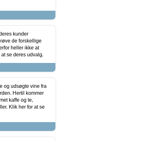
 deres kunder
røve de forskellige
for heller ikke at
r at se deres udvalg.
 og udsøgte vine fra
erden. Hertil kommer
et kaffe og te,
. Klik her for at se