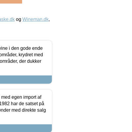
aske.dk
og
Wineman.dk
,
 vine i den gode ende
e områder, krydret med
 områder, der dukker
r med egen import af
i 1982 har de satset på
ønder med direkte salg