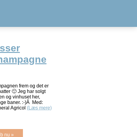
esser
Champagne
ampagnen frem og det er
atter 🙂 Jeg har solgt
en og vinhuset her,
nge baner. :-)Â Med:
eral Agricol
(Læs mere)
b nu »