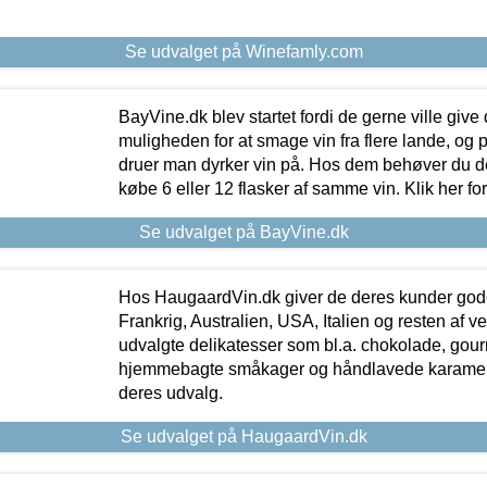
Se udvalget på Winefamly.com
BayVine.dk blev startet fordi de gerne ville give
muligheden for at smage vin fra flere lande, og p
druer man dyrker vin på. Hos dem behøver du der
købe 6 eller 12 flasker af samme vin. Klik her fo
Se udvalget på BayVine.dk
Hos HaugaardVin.dk giver de deres kunder gode
Frankrig, Australien, USA, Italien og resten af v
udvalgte delikatesser som bl.a. chokolade, gourm
hjemmebagte småkager og håndlavede karameller
deres udvalg.
Se udvalget på HaugaardVin.dk