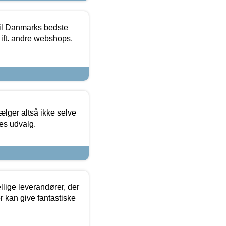
 til Danmarks bedste
 ift. andre webshops.
ælger altså ikke selve
res udvalg.
lige leverandører, der
r kan give fantastiske