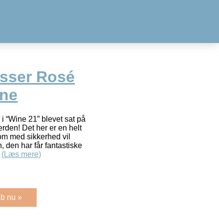
esser Rosé
ne
 i “Wine 21” blevet sat på
erden! Det her er en helt
om med sikkerhed vil
 den har får fantastiske
å
(Læs mere)
b nu »