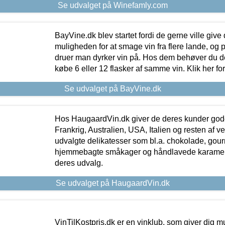
Se udvalget på Winefamly.com
BayVine.dk blev startet fordi de gerne ville give
muligheden for at smage vin fra flere lande, og p
druer man dyrker vin på. Hos dem behøver du der
købe 6 eller 12 flasker af samme vin. Klik her fo
Se udvalget på BayVine.dk
Hos HaugaardVin.dk giver de deres kunder gode
Frankrig, Australien, USA, Italien og resten af v
udvalgte delikatesser som bl.a. chokolade, gourm
hjemmebagte småkager og håndlavede karameller
deres udvalg.
Se udvalget på HaugaardVin.dk
VinTilKostpris.dk er en vinklub, som giver dig m