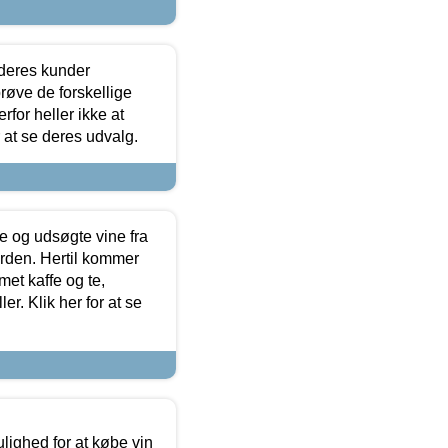
 deres kunder
røve de forskellige
for heller ikke at
r at se deres udvalg.
 og udsøgte vine fra
erden. Hertil kommer
et kaffe og te,
. Klik her for at se
ulighed for at købe vin