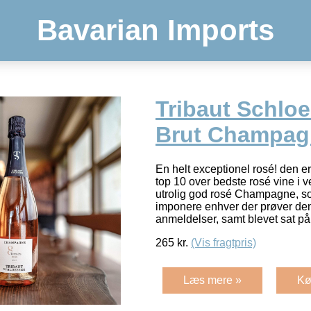
Bavarian Imports
Tribaut Schlo
Brut Champag
En helt exceptionel rosé! den er
top 10 over bedste rosé vine i v
utrolig god rosé Champagne, s
imponere enhver der prøver den,
anmeldelser, samt blevet sat p
265
kr.
(Vis fragtpris)
Læs mere »
Kø