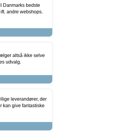
 til Danmarks bedste
 ift. andre webshops.
ælger altså ikke selve
res udvalg.
lige leverandører, der
r kan give fantastiske