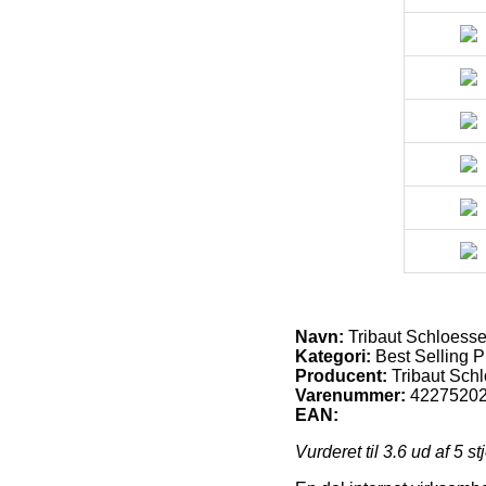
Navn:
Tribaut Schloess
Kategori:
Best Selling P
Producent:
Tribaut Sch
Varenummer:
4227520
EAN:
Vurderet til
3.6
ud af 5 st