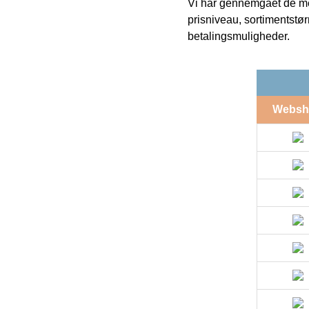
Vi har gennemgået de mes
prisniveau, sortimentstø
betalingsmuligheder.
Websh