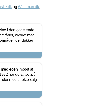
aske.dk
og
Wineman.dk
,
 vine i den gode ende
e områder, krydret med
 områder, der dukker
r med egen import af
i 1982 har de satset på
ønder med direkte salg