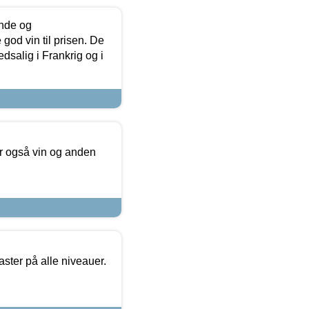
unde og
od vin til prisen. De
dsalig i Frankrig og i
er også vin og anden
ster på alle niveauer.