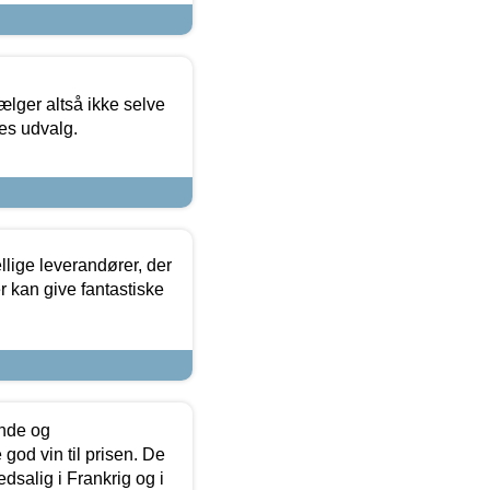
ælger altså ikke selve
res udvalg.
lige leverandører, der
r kan give fantastiske
unde og
od vin til prisen. De
dsalig i Frankrig og i