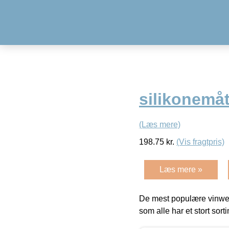
silikonemåt
(Læs mere)
198.75
kr.
(Vis fragtpris)
Læs mere »
De mest populære vinweb
som alle har et stort sorti