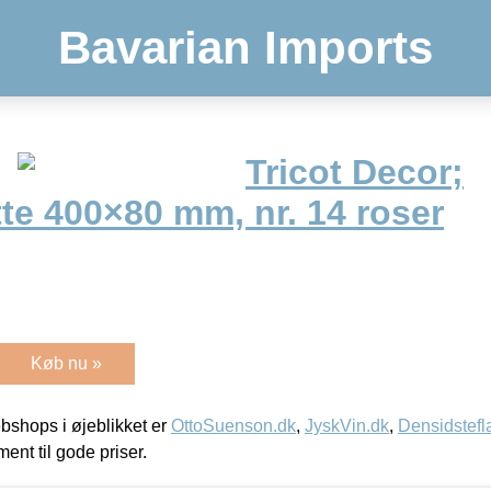
Bavarian Imports
Tricot Decor;
te 400×80 mm, nr. 14 roser
Køb nu »
shops i øjeblikket er
OttoSuenson.dk
,
JyskVin.dk
,
Densidstefl
ment til gode priser.