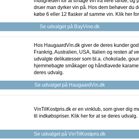
muligheden for at smage vin fra flere lande, og p
druer man dyrker vin på. Hos dem behøver du der
købe 6 eller 12 flasker af samme vin. Klik her fo
Se udvalget på BayVine.dk
Hos HaugaardVin.dk giver de deres kunder gode
Frankrig, Australien, USA, Italien og resten af v
udvalgte delikatesser som bl.a. chokolade, gourm
hjemmebagte småkager og håndlavede karameller
deres udvalg.
Se udvalget på HaugaardVin.dk
VinTilKostpris.dk er en vinklub, som giver dig m
til indkøbspriser. Klik her for at se deres udvalg.
Se udvalget på VinTilKostpris.dk