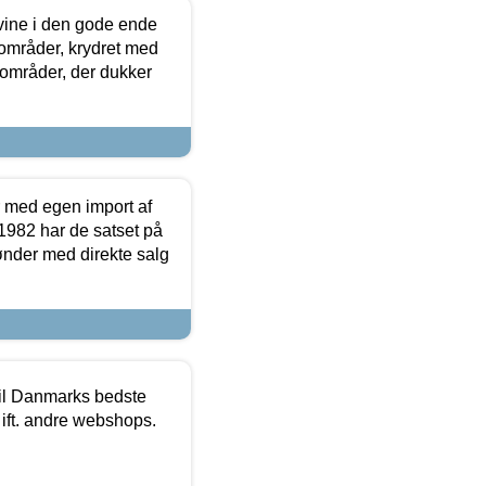
 vine i den gode ende
e områder, krydret med
 områder, der dukker
r med egen import af
i 1982 har de satset på
ønder med direkte salg
 til Danmarks bedste
 ift. andre webshops.