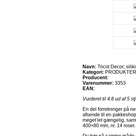
Navn:
Tricot Decor; sili
Kategori:
PRODUKTE
Producent:
Varenummer:
3353
EAN:
Vurderet til
4.8
ud af 5 st
En del forretninger på ne
afsende til en pakkeshop
meget let gængelig, samt 
400×80 mm, nr. 14 roser.
Du bør på samme måde udse