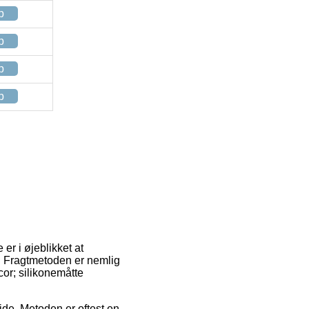
p
p
p
p
er i øjeblikket at
t. Fragtmetoden er nemlig
cor; silikonemåtte
jde. Metoden er oftest en