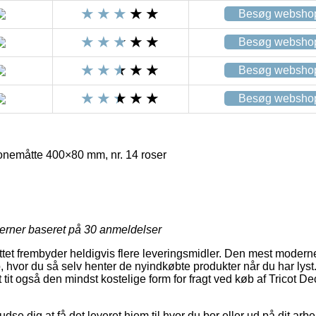
Besøg websho
Besøg websho
Besøg websho
Besøg websho
konemåtte 400×80 mm, nr. 14 roser
R
jerner baseret på
30
anmeldelser
ttet frembyder heldigvis flere leveringsmidler. Den mest moderne 
, hvor du så selv henter de nyindkøbte produkter når du har lys
tit også den mindst kostelige form for fragt ved køb af Tricot De
 dig at få det leveret hjem til hvor du bor eller ud på dit arbe