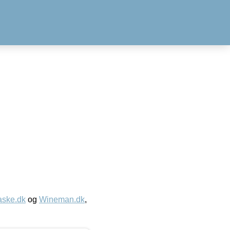
aske.dk
og
Wineman.dk
,