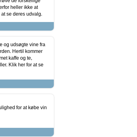
røve de forskellige
for heller ikke at
r at se deres udvalg.
 og udsøgte vine fra
erden. Hertil kommer
et kaffe og te,
. Klik her for at se
ulighed for at købe vin