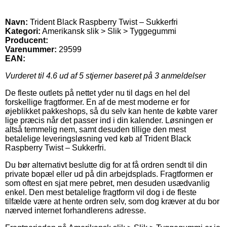
Navn:
Trident Black Raspberry Twist – Sukkerfri
Kategori:
Amerikansk slik > Slik > Tyggegummi
Producent:
Varenummer:
29599
EAN:
Vurderet til
4.6
ud af 5 stjerner baseret på
3
anmeldelser
De fleste outlets på nettet yder nu til dags en hel del
forskellige fragtformer. En af de mest moderne er for
øjeblikket pakkeshops, så du selv kan hente de købte varer
lige præcis når det passer ind i din kalender. Løsningen er
altså temmelig nem, samt desuden tillige den mest
betalelige leveringsløsning ved køb af Trident Black
Raspberry Twist – Sukkerfri.
Du bør alternativt beslutte dig for at få ordren sendt til din
private bopæl eller ud på din arbejdsplads. Fragtformen er
som oftest en sjat mere pebret, men desuden usædvanlig
enkel. Den mest betalelige fragtform vil dog i de fleste
tilfælde være at hente ordren selv, som dog kræver at du bor
nærved internet forhandlerens adresse.