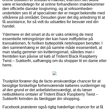
være et kendetegn for at online forhandleren imødekommer
den officielle danske lovgivning, og at virksomheden
undertiden ses til af specialister der er meget bekendte med
vilkårene på området. Desuden giver det dig anledning til at
få assistance, for så vidt du udsættes for besvær ved din
handel.
Ydermere er det smart at du er vaks omkring de mest
essentielle retningslinjer der kan have indflydelse på
transaktionen, fx hvilken byttepolitik netshoppen benytter. I
den sammenhæng er det på samme måde essesentielt, at
man stadig gemmer sin kvitteringsmail, således man i
fremtiden kan påvise sit køb af Trident Black Raspberry
Twist – Sukkerfri, uafhængig om du shopper til en dame eller
herre.
Trustpilot forærer dig de facto ønskværdige chancer for at
besigtige forskellige forhenværende køberes vurderinger og
af den grund er det anbefalelsesværdigt, at du læser
netbutikkens omtaler af Trident Black Raspberry Twist –
Sukkerfri forinden du færdiggør din shopping.
Facebook præsterer også rigtig hæderlige chancer for at få