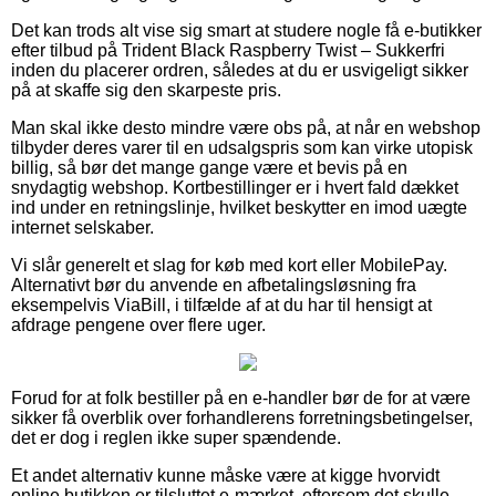
Det kan trods alt vise sig smart at studere nogle få e-butikker
efter tilbud på Trident Black Raspberry Twist – Sukkerfri
inden du placerer ordren, således at du er usvigeligt sikker
på at skaffe sig den skarpeste pris.
Man skal ikke desto mindre være obs på, at når en webshop
tilbyder deres varer til en udsalgspris som kan virke utopisk
billig, så bør det mange gange være et bevis på en
snydagtig webshop. Kortbestillinger er i hvert fald dækket
ind under en retningslinje, hvilket beskytter en imod uægte
internet selskaber.
Vi slår generelt et slag for køb med kort eller MobilePay.
Alternativt bør du anvende en afbetalingsløsning fra
eksempelvis ViaBill, i tilfælde af at du har til hensigt at
afdrage pengene over flere uger.
Forud for at folk bestiller på en e-handler bør de for at være
sikker få overblik over forhandlerens forretningsbetingelser,
det er dog i reglen ikke super spændende.
Et andet alternativ kunne måske være at kigge hvorvidt
online butikken er tilsluttet e-mærket, eftersom det skulle