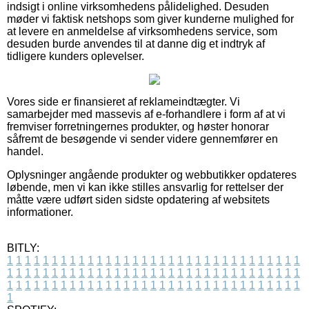
indsigt i online virksomhedens pålidelighed. Desuden
møder vi faktisk netshops som giver kunderne mulighed for
at levere en anmeldelse af virksomhedens service, som
desuden burde anvendes til at danne dig et indtryk af
tidligere kunders oplevelser.
Vores side er finansieret af reklameindtægter. Vi
samarbejder med massevis af e-forhandlere i form af at vi
fremviser forretningernes produkter, og høster honorar
såfremt de besøgende vi sender videre gennemfører en
handel.
Oplysninger angående produkter og webbutikker opdateres
løbende, men vi kan ikke stilles ansvarlig for rettelser der
måtte være udført siden sidste opdatering af websitets
informationer.
BITLY:
1
1
1
1
1
1
1
1
1
1
1
1
1
1
1
1
1
1
1
1
1
1
1
1
1
1
1
1
1
1
1
1
1
1
1
1
1
1
1
1
1
1
1
1
1
1
1
1
1
1
1
1
1
1
1
1
1
1
1
1
1
1
1
1
1
1
1
1
1
1
1
1
1
1
1
1
1
1
1
1
1
1
1
1
1
1
1
1
1
1
1
1
1
1
1
1
1
1
1
1