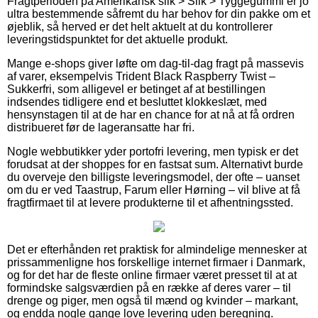
Fragtperioden på Amerikansk slik > Slik > Tyggegummi er jo
ultra bestemmende såfremt du har behov for din pakke om et
øjeblik, så herved er det helt aktuelt at du kontrollerer
leveringstidspunktet for det aktuelle produkt.
Mange e-shops giver løfte om dag-til-dag fragt på massevis
af varer, eksempelvis Trident Black Raspberry Twist –
Sukkerfri, som alligevel er betinget af at bestillingen
indsendes tidligere end et besluttet klokkeslæt, med
hensynstagen til at de har en chance for at nå at få ordren
distribueret før de lageransatte har fri.
Nogle webbutikker yder portofri levering, men typisk er det
forudsat at der shoppes for en fastsat sum. Alternativt burde
du overveje den billigste leveringsmodel, der ofte – uanset
om du er ved Taastrup, Farum eller Hørning – vil blive at få
fragtfirmaet til at levere produkterne til et afhentningssted.
Det er efterhånden ret praktisk for almindelige mennesker at
prissammenligne hos forskellige internet firmaer i Danmark,
og for det har de fleste online firmaer været presset til at at
formindske salgsværdien på en række af deres varer – til
drenge og piger, men også til mænd og kvinder – markant,
og endda nogle gange love levering uden beregning.