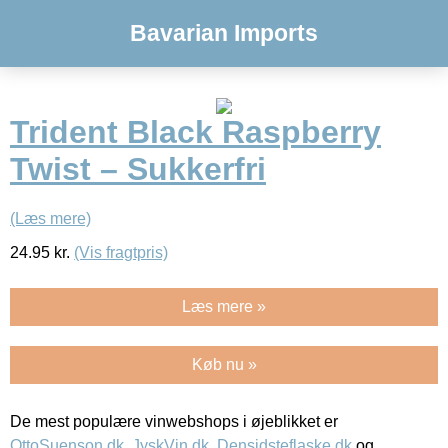
Bavarian Imports
Trident Black Raspberry
Twist – Sukkerfri
(Læs mere)
24.95
kr.
(Vis fragtpris)
Læs mere »
Køb nu »
De mest populære vinwebshops i øjeblikket er
OttoSuenson.dk
,
JyskVin.dk
,
Densidsteflaske.dk
og