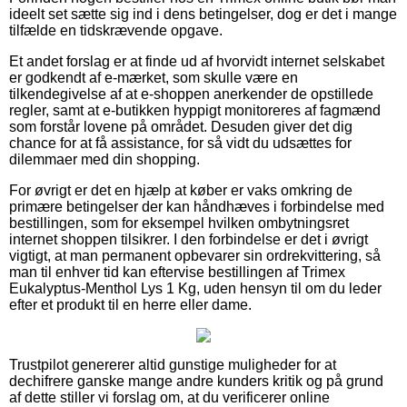
ideelt set sætte sig ind i dens betingelser, dog er det i mange
tilfælde en tidskrævende opgave.
Et andet forslag er at finde ud af hvorvidt internet selskabet
er godkendt af e-mærket, som skulle være en
tilkendegivelse af at e-shoppen anerkender de opstillede
regler, samt at e-butikken hyppigt monitoreres af fagmænd
som forstår lovene på området. Desuden giver det dig
chance for at få assistance, for så vidt du udsættes for
dilemmaer med din shopping.
For øvrigt er det en hjælp at køber er vaks omkring de
primære betingelser der kan håndhæves i forbindelse med
bestillingen, som for eksempel hvilken ombytningsret
internet shoppen tilsikrer. I den forbindelse er det i øvrigt
vigtigt, at man permanent opbevarer sin ordrekvittering, så
man til enhver tid kan eftervise bestillingen af Trimex
Eukalyptus-Menthol Lys 1 Kg, uden hensyn til om du leder
efter et produkt til en herre eller dame.
Trustpilot genererer altid gunstige muligheder for at
dechifrere ganske mange andre kunders kritik og på grund
af dette stiller vi forslag om, at du verificerer online