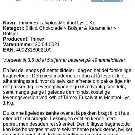
Navn:
Trimex Eukalyptus-Menthol Lys 1 Kg
Kategori:
Slik & Chokolade > Bolsjer & Karameller >
Bolsjer
Producent:
Trimex
Varenummer:
20-04-0021
EAN:
4002318002109
Vurderet til
3.6
ud af 5 stjerner baseret på
49
anmeldelser
En hel del shops på nettet tildeler i dag en hel del forskellige
fragtmetoder. Den mest moderne er i dag at få leveret til et
afhentningssted, hvor du selv kan afhente din pakke lige når
det passer dig. Leveringstypen er jo usædvanlig smertefri,
samt mange gange ligeledes den mindst kostelige
leveringsversion ved køb af Trimex Eukalyptus-Menthol Lys
1 Kg.
Du kunne ligeledes tænke over at få pakken bragt til dit hus
eller ud til dit arbejde. Løsningen er tit en kende mere
pebret, men desuden ret så enkel. Den billigste fragtmetode
kan ikke benægtes at være selv at hente produkterne, hvilket
dog er betinget af at du fysisk befinder dig nær internet