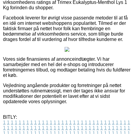
virksomhedens ratings af Trimex Eukalyptus-Menthol Lys 1
Kg forinden du shopper.
Facebook leverer for øvrigt visse passende metoder til at få
en idé om internet webshoppens popularitet. Tilmed er der
faktisk firmaer på nettet hvor folk kan frembringe en
bedømmelse af virksomhedens service, som tillige burde
drages fordel af til vurdering af hvor tilfredse kunderne er.
Vores side finansieres af annonceindtægter. Vi har
samarbejder med en hel del e-shops og introducerer
forretningernes tilbud, og modtager betaling hvis du fuldfører
et køb.
Vejledning angående produkter og forretninger på nettet
understøttes rutinemæssigt, men der tages ikke ansvar for
modifikationer der potentielt er lavet efter at vi sidst
opdaterede vores oplysninger.
BITLY:
1
1
1
1
1
1
1
1
1
1
1
1
1
1
1
1
1
1
1
1
1
1
1
1
1
1
1
1
1
1
1
1
1
1
1
1
1
1
1
1
1
1
1
1
1
1
1
1
1
1
1
1
1
1
1
1
1
1
1
1
1
1
1
1
1
1
1
1
1
1
1
1
1
1
1
1
1
1
1
1
1
1
1
1
1
1
1
1
1
1
1
1
1
1
1
1
1
1
1