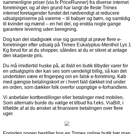
sammenligne priser (via fx PriceRunner) fra diverse internet
forretninger, og af den grund har langt de fleste Trimex
internet foretagender fundet det nødvendigt at reducere
udsalgspriserne på varerne – til babyer og børn, og samtidig
til kvinder og mænd – en hel del, og endda nogle gange
garantere levering uden beregning.
Dog kan det stadigvæk vise sig gunstigt at prøve flere e-
forretninger efter udsalg på Trimex Eukalyptus-Menthol Lys 1
Kg forud for at du shopper, således at du er sikret at antage
den skarpeste pris.
Du må imidlertid huske på, at ifald en butik tilbyder varer for
en udsalgspris der kan ses som uendeligt billig, så kan det
undertiden være et fingerpeg om en falsk e-forretning. Køb
med gængse betalingskort er i hvert fald dækket ind under
en orden, som dækker folk overfor uoprigtige e-forhandlere.
Vi anbefaler kortbestillinger eller betalinger med mobilen.
Som alternativ burde du vælge et tilbud fra f.eks. ViaBill, i
tilfælde af at du ønsker at finansiere betalingen over flere
uger.
Forinden nogen bestiller hos en Trimex online butik bør man