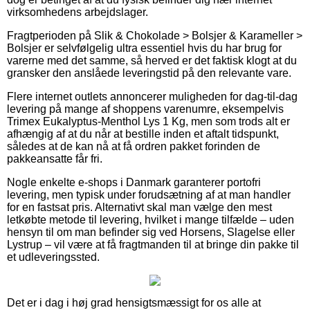
virksomhedens arbejdslager.
Fragtperioden på Slik & Chokolade > Bolsjer & Karameller >
Bolsjer er selvfølgelig ultra essentiel hvis du har brug for
varerne med det samme, så herved er det faktisk klogt at du
gransker den anslåede leveringstid på den relevante vare.
Flere internet outlets annoncerer muligheden for dag-til-dag
levering på mange af shoppens varenumre, eksempelvis
Trimex Eukalyptus-Menthol Lys 1 Kg, men som trods alt er
afhængig af at du når at bestille inden et aftalt tidspunkt,
således at de kan nå at få ordren pakket forinden de
pakkeansatte får fri.
Nogle enkelte e-shops i Danmark garanterer portofri
levering, men typisk under forudsætning af at man handler
for en fastsat pris. Alternativt skal man vælge den mest
letkøbte metode til levering, hvilket i mange tilfælde – uden
hensyn til om man befinder sig ved Horsens, Slagelse eller
Lystrup – vil være at få fragtmanden til at bringe din pakke til
et udleveringssted.
Det er i dag i høj grad hensigtsmæssigt for os alle at