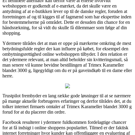
Et nemmere alternativ kan derfor være at efterse hvorvidt
webshoppen er godkendt af e-mærket, da det skulle være en
antydning af at e-butikken lever op til de danske regler, foruden at
forretningen af og til kigges til af fagmænd som har ekspertise inden
for bestemmelserne på området. Dette er desuden din chance for en
håndsrækning, for så vidt du skulle få dilemmaer som følge af din
shopping.
Ydermere tilrådes det at man er oppe på mærkerne omkring de mest
betydningsfulde regler der kan influere på købet, for eksempel den
ombytningsrettighed online webshoppen tilbyder. I den relation er
det ydermere relevant, at man altid beholder sin kvitteringsmail, så
man senere vil kunne bevidne bestillingen af Trimex Karameller
blandet 3000 g, ligegyldigt om du er på gaveindkøb til en dame eller
herre.
Trustpilot frembyder en lang række gode løsninger til at se nærmere
på mange aktuelle forbrugeres erfaringer og derfor tilrådes det, at du
tolker internet firmaets omtaler af Trimex Karameller blandet 3000 g
forud for at du placerer din ordre.
Facebook resulterer i ydermere fuldkommen fordelagtige chancer
for at få indsigt i online shoppens popularitet. Tilmed er der faktisk
internet forretninger hvor kunder kan offentliggøre en evaluering af