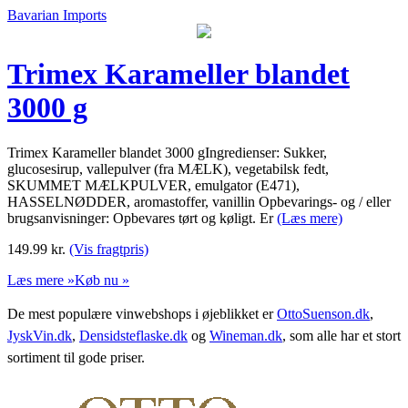
Bavarian Imports
Trimex Karameller blandet
3000 g
Trimex Karameller blandet 3000 gIngredienser: Sukker,
glucosesirup, vallepulver (fra MÆLK), vegetabilsk fedt,
SKUMMET MÆLKPULVER, emulgator (E471),
HASSELNØDDER, aromastoffer, vanillin Opbevarings- og / eller
brugsanvisninger: Opbevares tørt og køligt. Er
(Læs mere)
149.99
kr.
(Vis fragtpris)
Læs mere »
Køb nu »
De mest populære vinwebshops i øjeblikket er
OttoSuenson.dk
,
JyskVin.dk
,
Densidsteflaske.dk
og
Wineman.dk
, som alle har et stort
sortiment til gode priser.