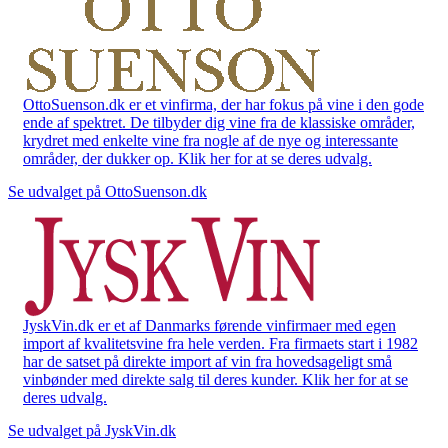
OttoSuenson.dk er et vinfirma, der har fokus på vine i den gode
ende af spektret. De tilbyder dig vine fra de klassiske områder,
krydret med enkelte vine fra nogle af de nye og interessante
områder, der dukker op. Klik her for at se deres udvalg.
Se udvalget på OttoSuenson.dk
JyskVin.dk er et af Danmarks førende vinfirmaer med egen
import af kvalitetsvine fra hele verden. Fra firmaets start i 1982
har de satset på direkte import af vin fra hovedsageligt små
vinbønder med direkte salg til deres kunder. Klik her for at se
deres udvalg.
Se udvalget på JyskVin.dk