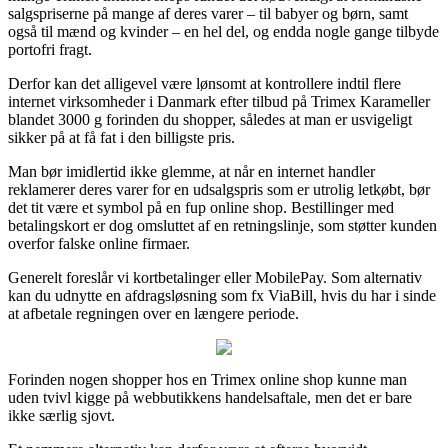
salgspriserne på mange af deres varer – til babyer og børn, samt
også til mænd og kvinder – en hel del, og endda nogle gange tilbyde
portofri fragt.
Derfor kan det alligevel være lønsomt at kontrollere indtil flere
internet virksomheder i Danmark efter tilbud på Trimex Karameller
blandet 3000 g forinden du shopper, således at man er usvigeligt
sikker på at få fat i den billigste pris.
Man bør imidlertid ikke glemme, at når en internet handler
reklamerer deres varer for en udsalgspris som er utrolig letkøbt, bør
det tit være et symbol på en fup online shop. Bestillinger med
betalingskort er dog omsluttet af en retningslinje, som støtter kunden
overfor falske online firmaer.
Generelt foreslår vi kortbetalinger eller MobilePay. Som alternativ
kan du udnytte en afdragsløsning som fx ViaBill, hvis du har i sinde
at afbetale regningen over en længere periode.
Forinden nogen shopper hos en Trimex online shop kunne man
uden tvivl kigge på webbutikkens handelsaftale, men det er bare
ikke særlig sjovt.