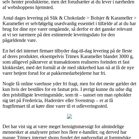
selv henter produkterne, men det forudsætter at du lever i nærheden
af webshoppens hjemsted.
Antal dages levering på Slik & Chokolade > Bolsjer & Karameller >
Karameller er selvfølgelig usædvanlig essentiel i tilfælde af at du har
brug for dine nye varer omgående, så derfor er det ganske relevant
at vi ser nærmere på den estimerede leveringsdato for den
pågældende vare.
En hel del internet firmaer tilbyder dag-til-dag levering på de fleste
af deres produkter, eksempelvis Trimex Karameller blandet 3000 g,
som alligevel påkræver at transaktionen realiseres forinden et fast
klokkeslæt, med det formål at de med sikkerhed kan nå at få de nye
varer betjent forud for at pakkemedarbejderne har fri.
Nogle få online varehuse yder fri fragt, men for det meste gælder det
kun hvis der bestilles for en fastsat pris. I øvrigt kunne du udse dig
den prisbilligste leveringsmåde, som tit – uanset om man opholder
sig tæt på Fredericia, Haderslev eller Svenstrup – er at få
fragtfirmaet til at køre dine varer til et udleveringssted.
Det har vist sig at være meget hensigtsmæssigt for almindelige
mennesker at analysere priser hos flere e-handler, og derved har
mange Trimex internet shops fundet det nødvendigt at formindske