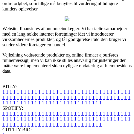
ordreforløbet, som tillige må benyttes til vurdering af tidligere
kunders oplevelser.
Websitet finansieres af annonceindtægter. Vi har tætte samarbejder
med en lang række internet forretninger idet vi introducerer
virksomhedernes produkter, og får godtgørelse ifald den bruger vi
sender videre foretager en handel.
Vejledning vedrørende produkter og online firmaer ajourføres
rutinemæssigt, men vi kan ikke stilles ansvarlig for justeringer der
måtte være implementeret siden nyligste opdatering af hjemmesidens
data.
BITLY:
1
1
1
1
1
1
1
1
1
1
1
1
1
1
1
1
1
1
1
1
1
1
1
1
1
1
1
1
1
1
1
1
1
1
1
1
1
1
1
1
1
1
1
1
1
1
1
1
1
1
1
1
1
1
1
1
1
1
1
1
1
1
1
1
1
1
1
1
1
1
1
1
1
1
1
1
1
1
1
1
1
1
1
1
1
1
1
1
1
1
1
1
1
1
1
1
1
1
1
1
SPOTIFY:
1
1
1
1
1
1
1
1
1
1
1
1
1
1
1
1
1
1
1
1
1
1
1
1
1
1
1
1
1
1
1
1
1
1
1
1
1
1
1
1
1
1
1
1
1
1
1
1
1
1
1
1
1
1
1
1
1
1
1
1
1
1
1
1
1
1
1
1
1
1
1
1
1
1
1
1
1
1
1
1
1
1
1
1
1
1
1
1
1
1
1
1
1
1
1
1
1
1
1
1
CUTTLY BIO: