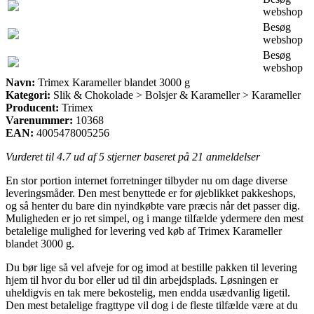
webshop
Besøg
webshop
Besøg
webshop
Navn:
Trimex Karameller blandet 3000 g
Kategori:
Slik & Chokolade > Bolsjer & Karameller > Karameller
Producent:
Trimex
Varenummer:
10368
EAN:
4005478005256
Vurderet til
4.7
ud af 5 stjerner baseret på
21
anmeldelser
En stor portion internet forretninger tilbyder nu om dage diverse
leveringsmåder. Den mest benyttede er for øjeblikket pakkeshops,
og så henter du bare din nyindkøbte vare præcis når det passer dig.
Muligheden er jo ret simpel, og i mange tilfælde ydermere den mest
betalelige mulighed for levering ved køb af Trimex Karameller
blandet 3000 g.
Du bør lige så vel afveje for og imod at bestille pakken til levering
hjem til hvor du bor eller ud til din arbejdsplads. Løsningen er
uheldigvis en tak mere bekostelig, men endda usædvanlig ligetil.
Den mest betalelige fragttype vil dog i de fleste tilfælde være at du