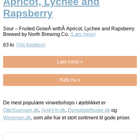
Apricot, Lychee and
Rapsberry
Sour – Fruited GoseÂ withÂ Apricot, Lychee and Rapsberry
Brewed by North Brewing Co.
(Læs mere)
63
kr.
(Vis fragtpris)
Læs mere »
Køb nu »
De mest populære vinwebshops i øjeblikket er
OttoSuenson.dk
,
JyskVin.dk
,
Densidsteflaske.dk
og
Wineman.dk
, som alle har et stort sortiment til gode priser.