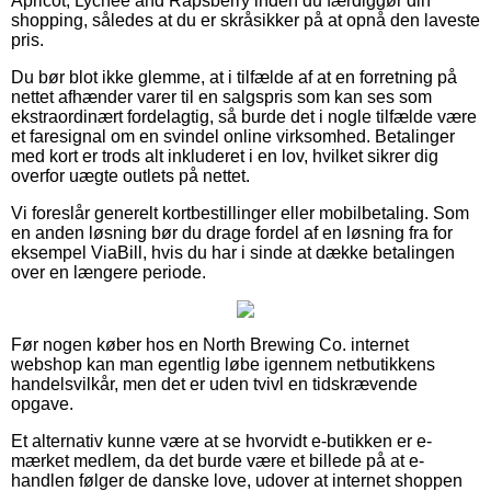
Apricot, Lychee and Rapsberry inden du færdiggør din
shopping, således at du er skråsikker på at opnå den laveste
pris.
Du bør blot ikke glemme, at i tilfælde af at en forretning på
nettet afhænder varer til en salgspris som kan ses som
ekstraordinært fordelagtig, så burde det i nogle tilfælde være
et faresignal om en svindel online virksomhed. Betalinger
med kort er trods alt inkluderet i en lov, hvilket sikrer dig
overfor uægte outlets på nettet.
Vi foreslår generelt kortbestillinger eller mobilbetaling. Som
en anden løsning bør du drage fordel af en løsning fra for
eksempel ViaBill, hvis du har i sinde at dække betalingen
over en længere periode.
Før nogen køber hos en North Brewing Co. internet
webshop kan man egentlig løbe igennem netbutikkens
handelsvilkår, men det er uden tvivl en tidskrævende
opgave.
Et alternativ kunne være at se hvorvidt e-butikken er e-
mærket medlem, da det burde være et billede på at e-
handlen følger de danske love, udover at internet shoppen