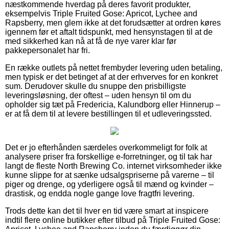
næstkommende hverdag på deres favorit produkter,
eksempelvis Triple Fruited Gose: Apricot, Lychee and
Rapsberry, men glem ikke at det forudsætter at ordren køres
igennem før et aftalt tidspunkt, med hensynstagen til at de
med sikkerhed kan nå at få de nye varer klar før
pakkepersonalet har fri.
En række outlets på nettet frembyder levering uden betaling,
men typisk er det betinget af at der erhverves for en konkret
sum. Derudover skulle du snuppe den prisbilligste
leveringsløsning, der oftest – uden hensyn til om du
opholder sig tæt på Fredericia, Kalundborg eller Hinnerup –
er at få dem til at levere bestillingen til et udleveringssted.
Det er jo efterhånden særdeles overkommeligt for folk at
analysere priser fra forskellige e-forretninger, og til tak har
langt de fleste North Brewing Co. internet virksomheder ikke
kunne slippe for at sænke udsalgspriserne på varerne – til
piger og drenge, og yderligere også til mænd og kvinder –
drastisk, og endda nogle gange love fragtfri levering.
Trods dette kan det til hver en tid være smart at inspicere
indtil flere online butikker efter tilbud på Triple Fruited Gose: