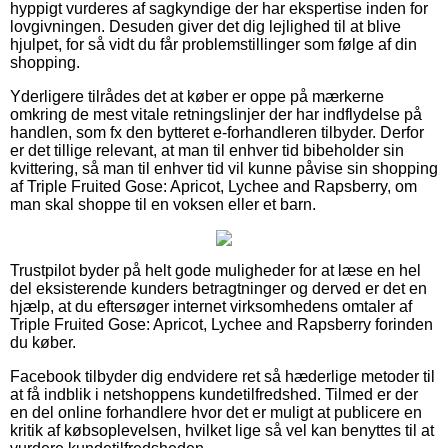
hyppigt vurderes af sagkyndige der har ekspertise inden for
lovgivningen. Desuden giver det dig lejlighed til at blive
hjulpet, for så vidt du får problemstillinger som følge af din
shopping.
Yderligere tilrådes det at køber er oppe på mærkerne
omkring de mest vitale retningslinjer der har indflydelse på
handlen, som fx den bytteret e-forhandleren tilbyder. Derfor
er det tillige relevant, at man til enhver tid bibeholder sin
kvittering, så man til enhver tid vil kunne påvise sin shopping
af Triple Fruited Gose: Apricot, Lychee and Rapsberry, om
man skal shoppe til en voksen eller et barn.
Trustpilot byder på helt gode muligheder for at læse en hel
del eksisterende kunders betragtninger og derved er det en
hjælp, at du eftersøger internet virksomhedens omtaler af
Triple Fruited Gose: Apricot, Lychee and Rapsberry forinden
du køber.
Facebook tilbyder dig endvidere ret så hæderlige metoder til
at få indblik i netshoppens kundetilfredshed. Tilmed er der
en del online forhandlere hvor det er muligt at publicere en
kritik af købsoplevelsen, hvilket lige så vel kan benyttes til at