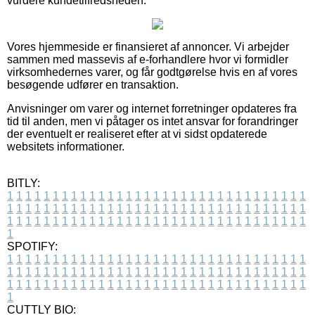
vurdere kundetilfredsheden.
Vores hjemmeside er finansieret af annoncer. Vi arbejder
sammen med massevis af e-forhandlere hvor vi formidler
virksomhedernes varer, og får godtgørelse hvis en af vores
besøgende udfører en transaktion.
Anvisninger om varer og internet forretninger opdateres fra
tid til anden, men vi påtager os intet ansvar for forandringer
der eventuelt er realiseret efter at vi sidst opdaterede
websitets informationer.
BITLY:
1
1
1
1
1
1
1
1
1
1
1
1
1
1
1
1
1
1
1
1
1
1
1
1
1
1
1
1
1
1
1
1
1
1
1
1
1
1
1
1
1
1
1
1
1
1
1
1
1
1
1
1
1
1
1
1
1
1
1
1
1
1
1
1
1
1
1
1
1
1
1
1
1
1
1
1
1
1
1
1
1
1
1
1
1
1
1
1
1
1
1
1
1
1
1
1
1
1
1
1
SPOTIFY:
1
1
1
1
1
1
1
1
1
1
1
1
1
1
1
1
1
1
1
1
1
1
1
1
1
1
1
1
1
1
1
1
1
1
1
1
1
1
1
1
1
1
1
1
1
1
1
1
1
1
1
1
1
1
1
1
1
1
1
1
1
1
1
1
1
1
1
1
1
1
1
1
1
1
1
1
1
1
1
1
1
1
1
1
1
1
1
1
1
1
1
1
1
1
1
1
1
1
1
1
CUTTLY BIO: