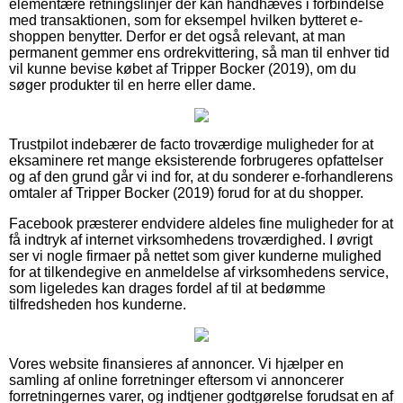
elementære retningslinjer der kan håndhæves i forbindelse
med transaktionen, som for eksempel hvilken bytteret e-
shoppen benytter. Derfor er det også relevant, at man
permanent gemmer ens ordrekvittering, så man til enhver tid
vil kunne bevise købet af Tripper Bocker (2019), om du
søger produkter til en herre eller dame.
Trustpilot indebærer de facto troværdige muligheder for at
eksaminere ret mange eksisterende forbrugeres opfattelser
og af den grund går vi ind for, at du sonderer e-forhandlerens
omtaler af Tripper Bocker (2019) forud for at du shopper.
Facebook præsterer endvidere aldeles fine muligheder for at
få indtryk af internet virksomhedens troværdighed. I øvrigt
ser vi nogle firmaer på nettet som giver kunderne mulighed
for at tilkendegive en anmeldelse af virksomhedens service,
som ligeledes kan drages fordel af til at bedømme
tilfredsheden hos kunderne.
Vores website finansieres af annoncer. Vi hjælper en
samling af online forretninger eftersom vi annoncerer
forretningernes varer, og indtjener godtgørelse forudsat en af