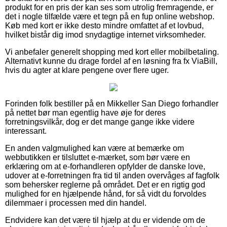
produkt for en pris der kan ses som utrolig fremragende, er
det i nogle tilfælde være et tegn på en fup online webshop.
Køb med kort er ikke desto mindre omfattet af et lovbud,
hvilket bistår dig imod snydagtige internet virksomheder.
Vi anbefaler generelt shopping med kort eller mobilbetaling.
Alternativt kunne du drage fordel af en løsning fra fx ViaBill,
hvis du agter at klare pengene over flere uger.
Forinden folk bestiller på en Mikkeller San Diego forhandler
på nettet bør man egentlig have øje for deres
forretningsvilkår, dog er det mange gange ikke videre
interessant.
En anden valgmulighed kan være at bemærke om
webbutikken er tilsluttet e-mærket, som bør være en
erklæring om at e-forhandleren opfylder de danske love,
udover at e-forretningen fra tid til anden overvåges af fagfolk
som behersker reglerne på området. Det er en rigtig god
mulighed for en hjælpende hånd, for så vidt du forvoldes
dilemmaer i processen med din handel.
Endvidere kan det være til hjælp at du er vidende om de