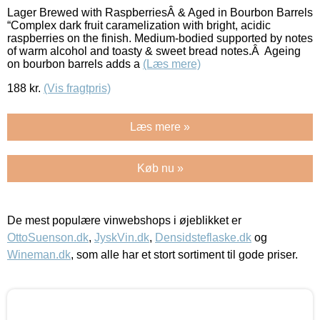
Lager Brewed with RaspberriesÂ & Aged in Bourbon Barrels
“Complex dark fruit caramelization with bright, acidic
raspberries on the finish. Medium-bodied supported by notes
of warm alcohol and toasty & sweet bread notes.Â Ageing
on bourbon barrels adds a
(Læs mere)
188
kr.
(Vis fragtpris)
Læs mere »
Køb nu »
De mest populære vinwebshops i øjeblikket er
OttoSuenson.dk
,
JyskVin.dk
,
Densidsteflaske.dk
og
Wineman.dk
, som alle har et stort sortiment til gode priser.