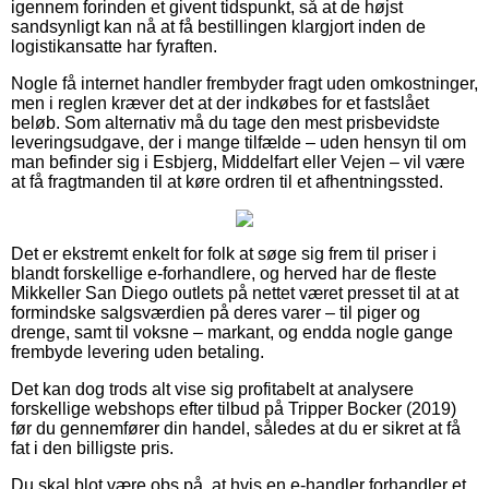
igennem forinden et givent tidspunkt, så at de højst
sandsynligt kan nå at få bestillingen klargjort inden de
logistikansatte har fyraften.
Nogle få internet handler frembyder fragt uden omkostninger,
men i reglen kræver det at der indkøbes for et fastslået
beløb. Som alternativ må du tage den mest prisbevidste
leveringsudgave, der i mange tilfælde – uden hensyn til om
man befinder sig i Esbjerg, Middelfart eller Vejen – vil være
at få fragtmanden til at køre ordren til et afhentningssted.
Det er ekstremt enkelt for folk at søge sig frem til priser i
blandt forskellige e-forhandlere, og herved har de fleste
Mikkeller San Diego outlets på nettet været presset til at at
formindske salgsværdien på deres varer – til piger og
drenge, samt til voksne – markant, og endda nogle gange
frembyde levering uden betaling.
Det kan dog trods alt vise sig profitabelt at analysere
forskellige webshops efter tilbud på Tripper Bocker (2019)
før du gennemfører din handel, således at du er sikret at få
fat i den billigste pris.
Du skal blot være obs på, at hvis en e-handler forhandler et