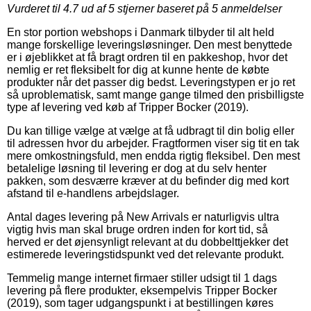
Vurderet til
4.7
ud af 5 stjerner baseret på
5
anmeldelser
En stor portion webshops i Danmark tilbyder til alt held
mange forskellige leveringsløsninger. Den mest benyttede
er i øjeblikket at få bragt ordren til en pakkeshop, hvor det
nemlig er ret fleksibelt for dig at kunne hente de købte
produkter når det passer dig bedst. Leveringstypen er jo ret
så uproblematisk, samt mange gange tilmed den prisbilligste
type af levering ved køb af Tripper Bocker (2019).
Du kan tillige vælge at vælge at få udbragt til din bolig eller
til adressen hvor du arbejder. Fragtformen viser sig tit en tak
mere omkostningsfuld, men endda rigtig fleksibel. Den mest
betalelige løsning til levering er dog at du selv henter
pakken, som desværre kræver at du befinder dig med kort
afstand til e-handlens arbejdslager.
Antal dages levering på New Arrivals er naturligvis ultra
vigtig hvis man skal bruge ordren inden for kort tid, så
herved er det øjensynligt relevant at du dobbelttjekker det
estimerede leveringstidspunkt ved det relevante produkt.
Temmelig mange internet firmaer stiller udsigt til 1 dags
levering på flere produkter, eksempelvis Tripper Bocker
(2019), som tager udgangspunkt i at bestillingen køres