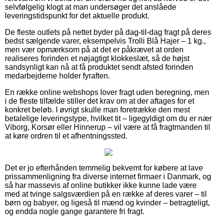
selvfølgelig klogt at man undersøger det anslåede
leveringstidspunkt for det aktuelle produkt.
De fleste outlets på nettet byder på dag-til-dag fragt på deres
bedst sælgende varer, eksempelvis Trolli Blå Hajer – 1 kg.,
men vær opmærksom på at det er påkrævet at orden
realiseres forinden et nøjagtigt klokkeslæt, så de højst
sandsynligt kan nå at få produktet sendt afsted forinden
medarbejderne holder fyraften.
En række online webshops lover fragt uden beregning, men
i de fleste tilfælde stiller det krav om at der aftages for et
konkret beløb. I øvrigt skulle man foretrække den mest
betalelige leveringstype, hvilket tit – ligegyldigt om du er nær
Viborg, Korsør eller Hinnerup – vil være at få fragtmanden til
at køre ordren til et afhentningssted.
Det er jo efterhånden temmelig bekvemt for købere at lave
prissammenligning fra diverse internet firmaer i Danmark, og
så har massevis af online butikker ikke kunne lade være
med at tvinge salgsværdien på en række af deres varer – til
børn og babyer, og ligeså til mænd og kvinder – betragteligt,
og endda nogle gange garantere fri fragt.