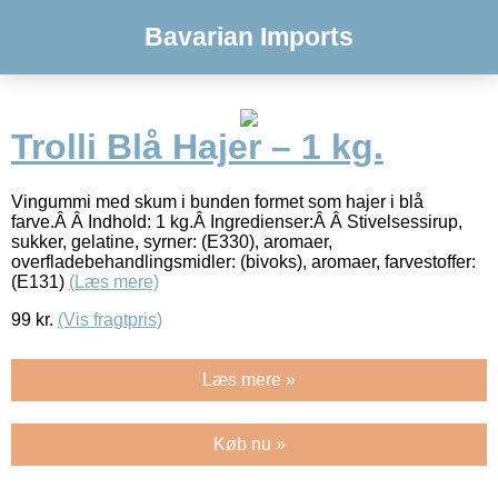
Bavarian Imports
Trolli Blå Hajer – 1 kg.
Vingummi med skum i bunden formet som hajer i blå
farve.Â Â Indhold: 1 kg.Â Ingredienser:Â Â Stivelsessirup,
sukker, gelatine, syrner: (E330), aromaer,
overfladebehandlingsmidler: (bivoks), aromaer, farvestoffer:
(E131)
(Læs mere)
99
kr.
(Vis fragtpris)
Læs mere »
Køb nu »