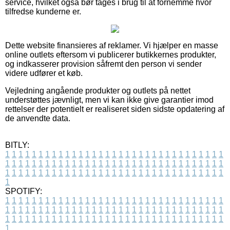
service, hvilket også bør tages i brug til at fornemme hvor
tilfredse kunderne er.
Dette website finansieres af reklamer. Vi hjælper en masse
online outlets eftersom vi publicerer butikkernes produkter,
og indkasserer provision såfremt den person vi sender
videre udfører et køb.
Vejledning angående produkter og outlets på nettet
understøttes jævnligt, men vi kan ikke give garantier imod
rettelser der potentielt er realiseret siden sidste opdatering af
de anvendte data.
BITLY:
1
1
1
1
1
1
1
1
1
1
1
1
1
1
1
1
1
1
1
1
1
1
1
1
1
1
1
1
1
1
1
1
1
1
1
1
1
1
1
1
1
1
1
1
1
1
1
1
1
1
1
1
1
1
1
1
1
1
1
1
1
1
1
1
1
1
1
1
1
1
1
1
1
1
1
1
1
1
1
1
1
1
1
1
1
1
1
1
1
1
1
1
1
1
1
1
1
1
1
1
SPOTIFY:
1
1
1
1
1
1
1
1
1
1
1
1
1
1
1
1
1
1
1
1
1
1
1
1
1
1
1
1
1
1
1
1
1
1
1
1
1
1
1
1
1
1
1
1
1
1
1
1
1
1
1
1
1
1
1
1
1
1
1
1
1
1
1
1
1
1
1
1
1
1
1
1
1
1
1
1
1
1
1
1
1
1
1
1
1
1
1
1
1
1
1
1
1
1
1
1
1
1
1
1