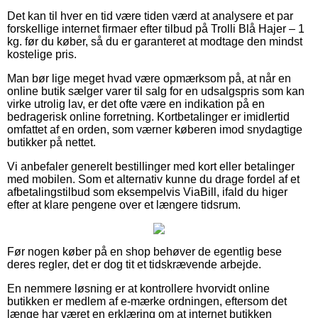
Det kan til hver en tid være tiden værd at analysere et par
forskellige internet firmaer efter tilbud på Trolli Blå Hajer – 1
kg. før du køber, så du er garanteret at modtage den mindst
kostelige pris.
Man bør lige meget hvad være opmærksom på, at når en
online butik sælger varer til salg for en udsalgspris som kan
virke utrolig lav, er det ofte være en indikation på en
bedragerisk online forretning. Kortbetalinger er imidlertid
omfattet af en orden, som værner køberen imod snydagtige
butikker på nettet.
Vi anbefaler generelt bestillinger med kort eller betalinger
med mobilen. Som et alternativ kunne du drage fordel af et
afbetalingstilbud som eksempelvis ViaBill, ifald du higer
efter at klare pengene over et længere tidsrum.
Før nogen køber på en shop behøver de egentlig bese
deres regler, det er dog tit et tidskrævende arbejde.
En nemmere løsning er at kontrollere hvorvidt online
butikken er medlem af e-mærke ordningen, eftersom det
længe har været en erklæring om at internet butikken