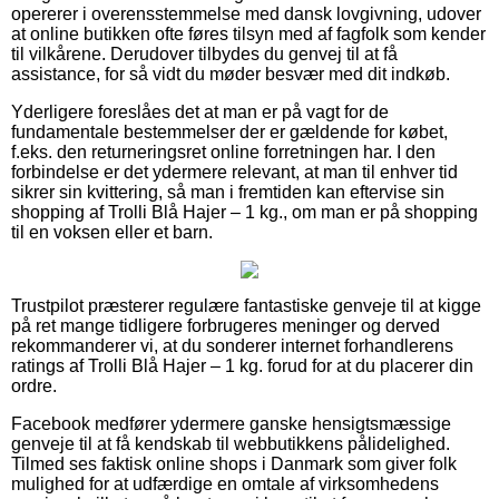
opererer i overensstemmelse med dansk lovgivning, udover
at online butikken ofte føres tilsyn med af fagfolk som kender
til vilkårene. Derudover tilbydes du genvej til at få
assistance, for så vidt du møder besvær med dit indkøb.
Yderligere foreslåes det at man er på vagt for de
fundamentale bestemmelser der er gældende for købet,
f.eks. den returneringsret online forretningen har. I den
forbindelse er det ydermere relevant, at man til enhver tid
sikrer sin kvittering, så man i fremtiden kan eftervise sin
shopping af Trolli Blå Hajer – 1 kg., om man er på shopping
til en voksen eller et barn.
Trustpilot præsterer regulære fantastiske genveje til at kigge
på ret mange tidligere forbrugeres meninger og derved
rekommanderer vi, at du sonderer internet forhandlerens
ratings af Trolli Blå Hajer – 1 kg. forud for at du placerer din
ordre.
Facebook medfører ydermere ganske hensigtsmæssige
genveje til at få kendskab til webbutikkens pålidelighed.
Tilmed ses faktisk online shops i Danmark som giver folk
mulighed for at udfærdige en omtale af virksomhedens