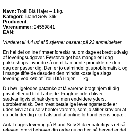
Navn:
Trolli Blå Hajer – 1 kg.
Kategori:
Bland Selv Slik
Producent:
Varenummer:
24559841
EAN:
Vurderet til
4.4
ud af 5 stjerner baseret på
23
anmeldelser
En hel del online firmaer foreslår nu om dage et bredt udvalg
af leveringsudgaver. Førstevalget hos mange er i dag
pakkeshops, hvor du så nemt kan hente produkterne den
dag der passer dig. Den er jo ualmindeligt uproblematisk, og
i mange tilfælde desuden den mindst kostelige slags
levering ved køb af Trolli Blå Hajer – 1 kg..
Du bør ligeledes påtænke at få varerne bragt hjem til dig
privat eller ud til dit arbejde. Fragtmetoden bliver
sædvanligvis et hak dyrere, men endvidere yderst
uproblematisk. Den mest betalelige leveringsmetode er
uden tvivl at du selv henter varerne, som jo stiller krav om at
du befinder dig i kort afstand af online forhandlerens bopæl.
Antal dages levering på Bland Selv Slik er naturligvis ret så
relevant om vi behøver din ordre nu og her, så herved er det