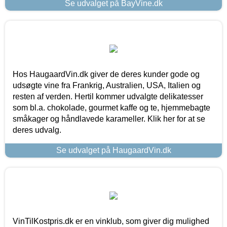
Se udvalget på BayVine.dk
Hos HaugaardVin.dk giver de deres kunder gode og
udsøgte vine fra Frankrig, Australien, USA, Italien og
resten af verden. Hertil kommer udvalgte delikatesser
som bl.a. chokolade, gourmet kaffe og te, hjemmebagte
småkager og håndlavede karameller. Klik her for at se
deres udvalg.
Se udvalget på HaugaardVin.dk
VinTilKostpris.dk er en vinklub, som giver dig mulighed