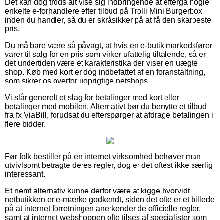
Det kan dog trods alt vise sig indbringende at eftergå nogle
enkelte e-forhandlere efter tilbud på Trolli Mini Burgerbox
inden du handler, så du er skråsikker på at få den skarpeste
pris.
Du må bare være så påvagt, at hvis en e-butik markedsfører
varer til salg for en pris som virker ufattelig tiltalende, så er
det undertiden være et karakteristika der viser en uægte
shop. Køb med kort er dog indbefattet af en foranstaltning,
som sikrer os overfor uoprigtige netshops.
Vi slår generelt et slag for betalinger med kort eller
betalinger med mobilen. Alternativt bør du benytte et tilbud
fra fx ViaBill, forudsat du efterspørger at afdrage betalingen i
flere bidder.
Før folk bestiller på en internet virksomhed behøver man
utvivlsomt betragte deres regler, dog er det oftest ikke særlig
interessant.
Et nemt alternativ kunne derfor være at kigge hvorvidt
netbutikken er e-mærke godkendt, siden det ofte er et billede
på at internet forretningen anerkender de officielle regler,
samt at internet webshoppen ofte tilses af specialister som