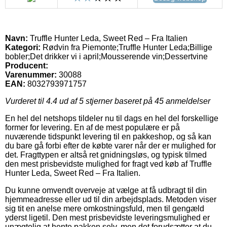
Navn:
Truffle Hunter Leda, Sweet Red – Fra Italien
Kategori:
Rødvin fra Piemonte;Truffle Hunter Leda;Billige
bobler;Det drikker vi i april;Mousserende vin;Dessertvine
Producent:
Varenummer:
30088
EAN:
8032793971757
Vurderet til
4.4
ud af 5 stjerner baseret på
45
anmeldelser
En hel del netshops tildeler nu til dags en hel del forskellige
former for levering. En af de mest populære er på
nuværende tidspunkt levering til en pakkeshop, og så kan
du bare gå forbi efter de købte varer når der er mulighed for
det. Fragttypen er altså ret gnidningsløs, og typisk tilmed
den mest prisbevidste mulighed for fragt ved køb af Truffle
Hunter Leda, Sweet Red – Fra Italien.
Du kunne omvendt overveje at vælge at få udbragt til din
hjemmeadresse eller ud til din arbejdsplads. Metoden viser
sig tit en anelse mere omkostningsfuld, men til gengæld
yderst ligetil. Den mest prisbevidste leveringsmulighed er
unægtelig at hente pakken selv, men det forudsætter at du