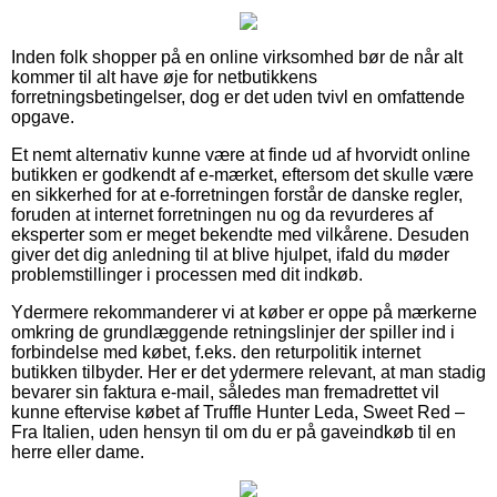
Inden folk shopper på en online virksomhed bør de når alt
kommer til alt have øje for netbutikkens
forretningsbetingelser, dog er det uden tvivl en omfattende
opgave.
Et nemt alternativ kunne være at finde ud af hvorvidt online
butikken er godkendt af e-mærket, eftersom det skulle være
en sikkerhed for at e-forretningen forstår de danske regler,
foruden at internet forretningen nu og da revurderes af
eksperter som er meget bekendte med vilkårene. Desuden
giver det dig anledning til at blive hjulpet, ifald du møder
problemstillinger i processen med dit indkøb.
Ydermere rekommanderer vi at køber er oppe på mærkerne
omkring de grundlæggende retningslinjer der spiller ind i
forbindelse med købet, f.eks. den returpolitik internet
butikken tilbyder. Her er det ydermere relevant, at man stadig
bevarer sin faktura e-mail, således man fremadrettet vil
kunne eftervise købet af Truffle Hunter Leda, Sweet Red –
Fra Italien, uden hensyn til om du er på gaveindkøb til en
herre eller dame.