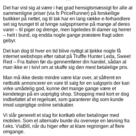
Det har vist sig at være i høj grad hensigtsmæssigt for alle at
sammenligne priser (via fx PriceRunner) på forskellige
butikker på nettet, og til tak har en lang række e-forhandlere
set sig tvunget til at tvinge salgspriserne på mange af deres
varer – til piger og drenge, men ligeledes til damer og herrer
– helt i bund, og endda nogle gange præstere fragt uden
gebyr.
Det kan dog til hver en tid blive nyttigt at tjekke nogle få
internet webshops efter rabat på Truffle Hunter Leda, Sweet
Red – Fra Italien før du gennemfører din handel, sådan at
man ikke er i tvivl om at skaffe sig den mest betalelige pris.
Man må ikke desto mindre være klar over, at såfremt en
netbutik annoncerer en vare til salg for en salgspris der kan
virke umådelig god, kunne det mange gange være et
kendetegn på en uoprigtig shop. Shopping med kort er dog
indbefattet af et regelsæt, som garanterer dig som kunde
imod uoprigtige online selskaber.
Vi slår generelt et slag for kortkøb eller betalinger med
mobilen. Som et alternativ burde du overveje en løsning fra
f.eks. ViaBill, når du higer efter at klare regningen af flere
omgange.