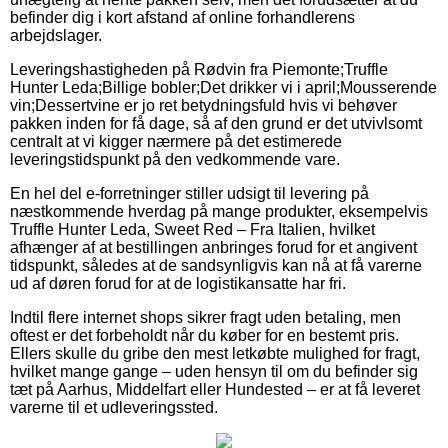
befinder dig i kort afstand af online forhandlerens
arbejdslager.
Leveringshastigheden på Rødvin fra Piemonte;Truffle
Hunter Leda;Billige bobler;Det drikker vi i april;Mousserende
vin;Dessertvine er jo ret betydningsfuld hvis vi behøver
pakken inden for få dage, så af den grund er det utvivlsomt
centralt at vi kigger nærmere på det estimerede
leveringstidspunkt på den vedkommende vare.
En hel del e-forretninger stiller udsigt til levering på
næstkommende hverdag på mange produkter, eksempelvis
Truffle Hunter Leda, Sweet Red – Fra Italien, hvilket
afhænger af at bestillingen anbringes forud for et angivent
tidspunkt, således at de sandsynligvis kan nå at få varerne
ud af døren forud for at de logistikansatte har fri.
Indtil flere internet shops sikrer fragt uden betaling, men
oftest er det forbeholdt når du køber for en bestemt pris.
Ellers skulle du gribe den mest letkøbte mulighed for fragt,
hvilket mange gange – uden hensyn til om du befinder sig
tæt på Aarhus, Middelfart eller Hundested – er at få leveret
varerne til et udleveringssted.