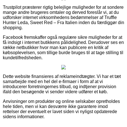
Trustpilot præsterer rigtig belejlige muligheder for at sondere
mange andre brugeres omtaler og derved foreslår vi, at du
udforsker internet virksomhedens bedømmelser af Truffle
Hunter Leda, Sweet Red – Fra Italien inden du færdiggør din
shopping.
Facebook fremskaffer også regulære sikre muligheder for at
få indsigt i internet butikkens pålidelighed. Derudover ses en
række netbutikker hvor man kan publicere en kritik af
købsoplevelsen, som tillige burde bruges til at tage stilling til
kundetilfredsheden.
Dette website finansieres af reklameindtægter. Vi har et tæt
samarbejde med en hel del e-firmaer i form af at vi
introducerer forretningernes tilbud, og indtjener provision
ifald den besøgende vi sender videre udfører et køb.
Anvisninger om produkter og online selskaber opretholdes
hele tiden, men vi kan desværre ikke garantere imod
rettelser der eventuelt er lavet siden vi nyligst opdaterede
sidens informationer.