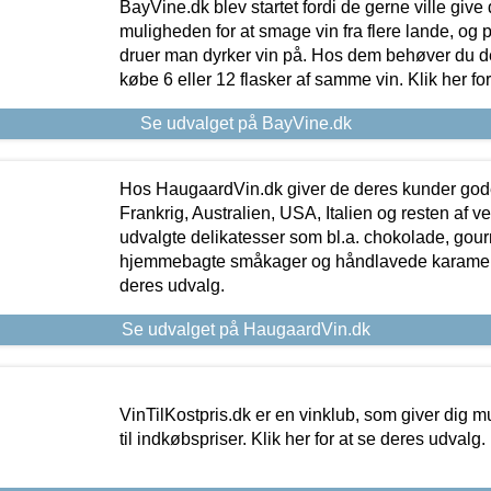
BayVine.dk blev startet fordi de gerne ville give
muligheden for at smage vin fra flere lande, og p
druer man dyrker vin på. Hos dem behøver du der
købe 6 eller 12 flasker af samme vin. Klik her fo
Se udvalget på BayVine.dk
Hos HaugaardVin.dk giver de deres kunder gode
Frankrig, Australien, USA, Italien og resten af v
udvalgte delikatesser som bl.a. chokolade, gourm
hjemmebagte småkager og håndlavede karameller
deres udvalg.
Se udvalget på HaugaardVin.dk
VinTilKostpris.dk er en vinklub, som giver dig m
til indkøbspriser. Klik her for at se deres udvalg.