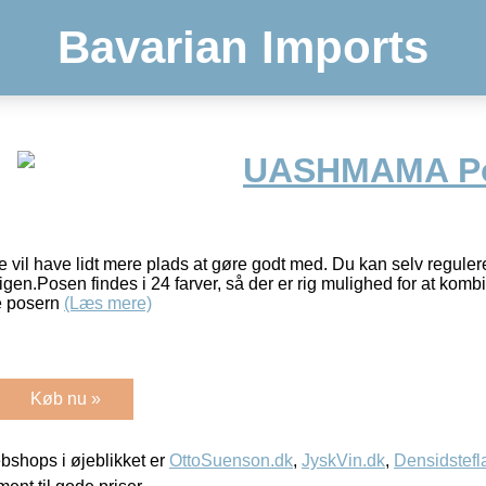
Bavarian Imports
UASHMAMA Po
e vil have lidt mere plads at gøre godt med. Du kan selv regule
igen.Posen findes i 24 farver, så der er rig mulighed for at komb
e posern
(Læs mere)
Køb nu »
shops i øjeblikket er
OttoSuenson.dk
,
JyskVin.dk
,
Densidstefl