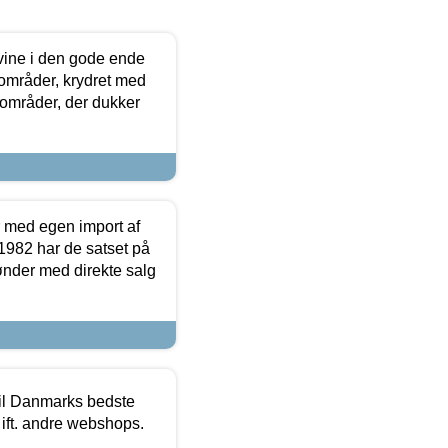
 vine i den gode ende
e områder, krydret med
 områder, der dukker
r med egen import af
i 1982 har de satset på
ønder med direkte salg
 til Danmarks bedste
 ift. andre webshops.