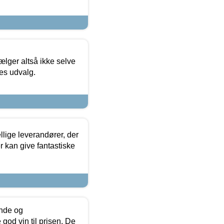
ælger altså ikke selve
res udvalg.
lige leverandører, der
r kan give fantastiske
unde og
od vin til prisen. De