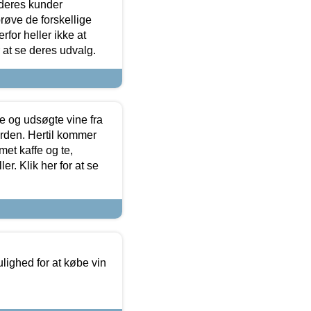
 deres kunder
røve de forskellige
for heller ikke at
r at se deres udvalg.
 og udsøgte vine fra
erden. Hertil kommer
et kaffe og te,
. Klik her for at se
ulighed for at købe vin