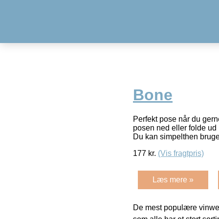
Bone
Perfekt pose når du gern
posen ned eller folde ud 
Du kan simpelthen brug
177
kr.
(Vis fragtpris)
Læs mere »
De mest populære vinweb