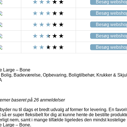
Besøg websho
Besøg websho
Besøg websho
Besøg websho
Besøg websho
Large – Bone
 Bolig, Badeværelse, Opbevaring, Boligtilbehør, Krukker & S
A
jerner baseret på
26
anmeldelser
der nu til dags et bredt udvalg af former for levering. En favorit er
 så er super fleksibelt for dig at kunne hente de bestilte produkter 
rligt nem, samt i mange tilfælde ligeledes den mindst kostelige 
 Large – Bone.