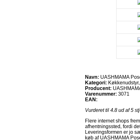
Navn:
UASHMAMA Pose 
Kategori:
Køkkenudstyr,
Producent:
UASHMAM
Varenummer:
3071
EAN:
Vurderet til
4.8
ud af 5 st
Flere internet shops fremby
afhentningssted, fordi det
Leveringsformen er jo sæ
køb af UASHMAMA Pose