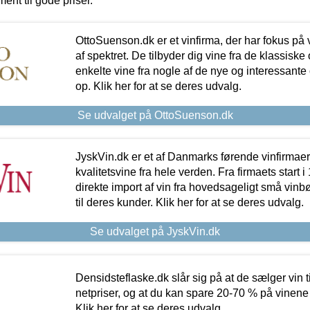
ment til gode priser.
OttoSuenson.dk er et vinfirma, der har fokus på
af spektret. De tilbyder dig vine fra de klassisk
enkelte vine fra nogle af de nye og interessante
op. Klik her for at se deres udvalg.
Se udvalget på OttoSuenson.dk
JyskVin.dk er et af Danmarks førende vinfirmae
kvalitetsvine fra hele verden. Fra firmaets start 
direkte import af vin fra hovedsageligt små vinb
til deres kunder. Klik her for at se deres udvalg.
Se udvalget på JyskVin.dk
Densidsteflaske.dk slår sig på at de sælger vin
netpriser, og at du kan spare 20-70 % på vinene
Klik her for at se deres udvalg.