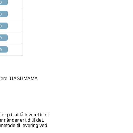
p
p
p
p
p
kjulere, UASHMAMA
 p.t. at få leveret til et
når der er tid til det.
metode til levering ved