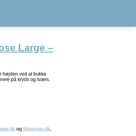
se Large –
re højden ved at bukke
inere på kryds og tværs.
aske.dk
og
Wineman.dk
,